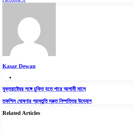
via
Email
Kasar Dewan
Website
যুক্তরাষ্ট্রের
যুক্তরাষ্ট্রের সঙ্গে চুক্তি হতে পারে আগামী মাসে
সঙ্গে
চুক্তি
তফশিল
তফশিল ঘোষণার প্রস্তুতি দ্রুত নিষ্পত্তির উদ্যোগ
হতে
ঘোষণার
পারে
প্রস্তুতি
Related Articles
আগামী
দ্রুত
মাসে
নিষ্পত্তির
উদ্যোগ