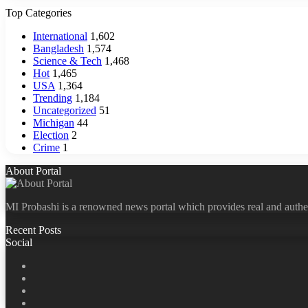
Top Categories
International
1,602
Bangladesh
1,574
Science & Tech
1,468
Hot
1,465
USA
1,364
Trending
1,184
Uncategorized
51
Michigan
44
Election
2
Crime
1
About Portal
MI Probashi is a renowned news portal which provides real and authe
Recent Posts
Social
Facebook
X
LinkedIn
YouTube