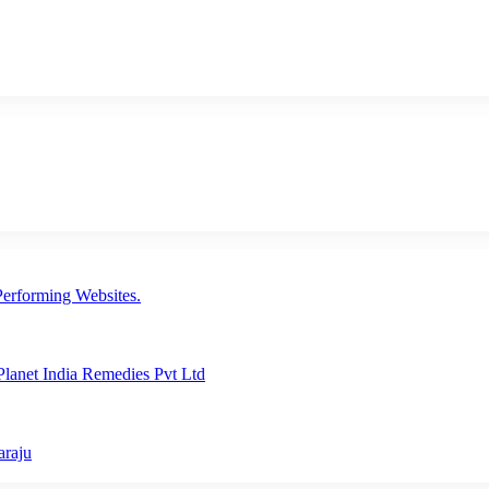
erforming Websites.
lanet India Remedies Pvt Ltd
araju