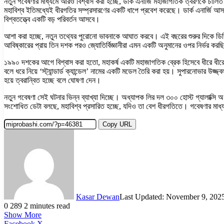
নতুন গবেষণার মাধ্যমে আরও বিশ্বাস করা হচ্ছে, ডার্ক এনার্জি মহাজাগতিক ত্বরণকে চালিত 
মহাবিশ্ব ইতিমধ্যেই ধীরগতির সম্প্রসারণের একটি ধাপে প্রবেশ করেছে। ডার্ক এনার্জি আসল
বিশ্বতত্ত্বে একটি বড় পরিবর্তন আসবে।
আশা করা হচ্ছে, নতুন তথ্যের পুরোনো ভাবনাকে আঘাত করবে। এই বছরের শুরুর দিকে ডিসি কনসোর
আবিষ্কারের প্রায় তিন দশক পরও জ্যোতির্বিজ্ঞানীরা এমন একটি অনুমানের ওপর নির্ভর করছ
১৯৯০ দশকের আগে বিশ্বাস করা হতো, মহাকর্ষ একটি মহাজাগতিক ব্রেক হিসেবে ধীরে ধীরে ম
বলে ধরে নিয়ে ‘স্ট্যান্ডার্ড ক্যান্ডেল’ নামের একটি মডেল তৈরি করা হয়। সুপারনোভার উজ্জ্ব
হয়ে ত্বরান্বিত হচ্ছে বলে ঘোষণা দেন।
নতুন গবেষণা সেই ঘটনার ভিন্ন ব্যাখ্যা দিচ্ছে। অধ্যাপক লির দল ৩০০ হোস্ট গ্যালাক্সি 
সংশোধিত ডেটা বলছে, মহাবিশ্ব প্রসারিত হচ্ছে, যদিও তা বেশ ধীরগতিতে। গবেষণার মাধ্যমে 
Copy URL
Kasar Dewan
Last Updated: November 9, 202
0
289
2 minutes read
Show More
LinkedIn
Pinterest
Reddit
WhatsApp
Telegram
Viber
Share
Facebook
X