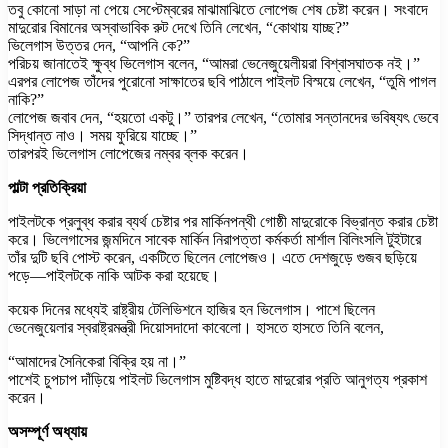
তবু কোনো সাড়া না পেয়ে সেপ্টেম্বরের মাঝামাঝিতে লোপেজ শেষ চেষ্টা করেন। সংবাদে
মাদুরোর বিমানের অস্বাভাবিক রুট দেখে তিনি লেখেন, “কোথায় যাচ্ছ?”
ভিলেগাস উত্তর দেন, “আপনি কে?”
পরিচয় জানাতেই ক্ষুব্ধ ভিলেগাস বলেন, “আমরা ভেনেজুয়েলীয়রা বিশ্বাসঘাতক নই।”
এরপর লোপেজ তাঁদের পুরোনো সাক্ষাতের ছবি পাঠালে পাইলট বিস্ময়ে লেখেন, “তুমি পাগল
নাকি?”
লোপেজ জবাব দেন, “হয়তো একটু।” তারপর লেখেন, “তোমার সন্তানদের ভবিষ্যৎ ভেবে
সিদ্ধান্ত নাও। সময় ফুরিয়ে যাচ্ছে।”
তারপরই ভিলেগাস লোপেজের নম্বর ব্লক করেন।
পাল্টা প্রতিক্রিয়া
পাইলটকে প্রলুব্ধ করার ব্যর্থ চেষ্টার পর মার্কিনপন্থী গোষ্ঠী মাদুরোকে বিভ্রান্ত করার চেষ্টা
করে। ভিলেগাসের জন্মদিনে সাবেক মার্কিন নিরাপত্তা কর্মকর্তা মার্শাল বিলিংসলি টুইটারে
তাঁর দুটি ছবি পোস্ট করেন, একটিতে ছিলেন লোপেজও। এতে দেশজুড়ে গুজব ছড়িয়ে
পড়ে—পাইলটকে নাকি আটক করা হয়েছে।
কয়েক দিনের মধ্যেই রাষ্ট্রীয় টেলিভিশনে হাজির হন ভিলেগাস। পাশে ছিলেন
ভেনেজুয়েলার স্বরাষ্ট্রমন্ত্রী দিয়োসদাদো কাবেলো। হাসতে হাসতে তিনি বলেন,
“আমাদের সৈনিকেরা বিক্রি হয় না।”
পাশেই চুপচাপ দাঁড়িয়ে পাইলট ভিলেগাস মুষ্টিবদ্ধ হাতে মাদুরোর প্রতি আনুগত্য প্রকাশ
করেন।
অসম্পূর্ণ অধ্যায়