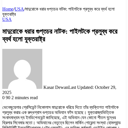
Home
/
USA
/
মাদুরোকে ধরার গুপ্তচর নাটক: পাইলটকে প্রলুব্ধ করে ব্যর্থ হলো
যুক্তরাষ্ট্র
USA
মাদুরোকে ধরার গুপ্তচর নাটক: পাইলটকে প্রলুব্ধ করে
ব্যর্থ হলো যুক্তরাষ্ট্র
Kasar Dewan
Last Updated: October 29,
2025
0
90
2 minutes read
ভেনেজুয়েলার প্রেসিডেন্ট নিকোলাস মাদুরোকে ধরিয়ে দিতে তাঁর ব্যক্তিগত পাইলটকে
প্রলুব্ধ করার এক রুদ্ধশ্বাস গুপ্তচর অভিযান ফাঁস হয়েছে। যুক্তরাজ্যভিত্তিক
সংবাদমাধ্যম দ্য ইনডিপেনডেন্ট জানিয়েছে, এই অভিযান যেন কোনো শীতল যুদ্ধের
থ্রিলার সিনেমার মতো। অভিযানের নেতৃত্বে ছিলেন মার্কিন গোয়েন্দা সংস্থা হোমল্যান্ড
সিকিউরিটি ইনভেস্টিগেশনস (এইচএসআই)–এর অভিজ্ঞ কর্মকর্তা এডউইন লোপেজ।