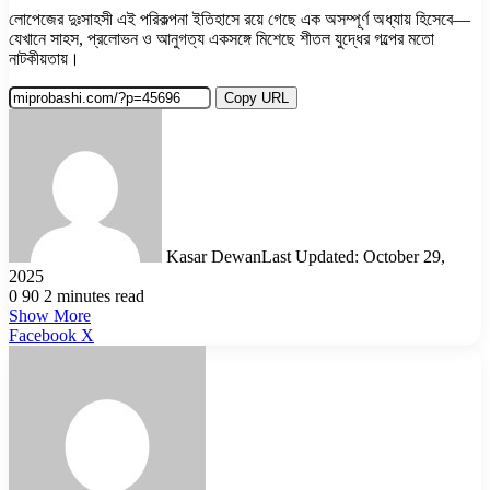
লোপেজের দুঃসাহসী এই পরিকল্পনা ইতিহাসে রয়ে গেছে এক অসম্পূর্ণ অধ্যায় হিসেবে—
যেখানে সাহস, প্রলোভন ও আনুগত্য একসঙ্গে মিশেছে শীতল যুদ্ধের গল্পের মতো
নাটকীয়তায়।
Copy URL
Kasar Dewan
Last Updated: October 29,
2025
0
90
2 minutes read
Show More
LinkedIn
Pinterest
Reddit
WhatsApp
Telegram
Viber
Share
Facebook
X
via
Email