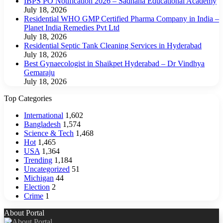
IBPS PO Notification 2026 – Sadhana Educational Academy
July 18, 2026
Residential WHO GMP Certified Pharma Company in India –
Planet India Remedies Pvt Ltd
July 18, 2026
Residential Septic Tank Cleaning Services in Hyderabad
July 18, 2026
Best Gynaecologist in Shaikpet Hyderabad – Dr Vindhya
Gemaraju
July 18, 2026
Top Categories
International
1,602
Bangladesh
1,574
Science & Tech
1,468
Hot
1,465
USA
1,364
Trending
1,184
Uncategorized
51
Michigan
44
Election
2
Crime
1
About Portal