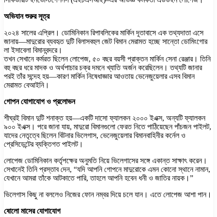
অভিযান শুরুর সূত্র
২০২৪ সালের এপ্রিল। ডোমিনিকান রিপাবলিকের মার্কিন দূতাবাসে এক তথ্যদাতা এসে
জানায়—মাদুরোর ব্যবহৃত দুটি বিলাসবহুল জেট বিমান মেরামত হচ্ছে সান্তো ডোমিংগোর
লা ইসাবেলা বিমানবন্দরে।
তখন সেখানে কর্মরত ছিলেন লোপেজ, ৫০ বছর বয়সী প্রাক্তন মার্কিন সেনা রেঞ্জার। তিনি
বহু বছর ধরে মাদক ও অর্থপাচার চক্র দমনে খ্যাতি অর্জন করেছিলেন। তথ্যটি জানার
পরই তাঁর সন্দেহ হয়—কারণ মার্কিন নিষেধাজ্ঞার আওতায় ভেনেজুয়েলার এসব বিমান
মেরামত বেআইনি।
গোপন যোগাযোগ ও প্রলোভন
শীঘ্রই বিমান দুটি শনাক্ত হয়—একটি দাসো ফ্যালকন ২০০০ ইএক্স, অন্যটি ফ্যালকন
৯০০ ইএক্স। পরে জানা যায়, মাদুরো বিমানগুলো ফেরত নিতে পাঠিয়েছেন পাঁচজন পাইলট,
যাদের নেতৃত্বে ছিলেন বিটনার ভিলেগাস, ভেনেজুয়েলার বিমানবাহিনীর কর্নেল ও
প্রেসিডেন্টের ব্যক্তিগত পাইলট।
লোপেজ ডোমিনিকান কর্তৃপক্ষের অনুমতি নিয়ে ভিলেগাসের সঙ্গে একান্ত সাক্ষাৎ করেন।
সেখানেই তিনি প্রস্তাব দেন, “যদি আপনি গোপনে মাদুরোকে এমন কোনো স্থানে নামান,
যেখানে আমরা তাঁকে আটকাতে পারি, তাহলে আপনি হবেন ধনী ও জাতির নায়ক।”
ভিলেগাস কিছু না বললেও নিজের ফোন নম্বর দিয়ে চলে যান। এতে লোপেজ আশা পান।
ষোলো মাসের যোগাযোগ