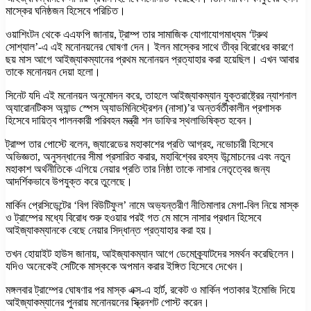
মাস্কের ঘনিষ্ঠজন হিসেবে পরিচিত।
ওয়াশিংটন থেকে এএফপি জানায়, ট্রাম্প তার সামাজিক যোগাযোগমাধ্যম ‘ট্রুথ
সোশ্যাল’-এ এই মনোনয়নের ঘোষণা দেন। ইলন মাস্কের সাথে তীব্র বিরোধের কারণে
ছয় মাস আগে আইজ্যাকম্যানের প্রথম মনোনয়ন প্রত্যাহার করা হয়েছিল। এখন আবার
তাকে মনোনয়ন দেয়া হলো।
সিনেট যদি এই মনোনয়ন অনুমোদন করে, তাহলে আইজ্যাকম্যান যুক্তরাষ্ট্রের ন্যাশনাল
অ্যারোনটিকস অ্যান্ড স্পেস অ্যাডমিনিস্ট্রেশন (নাসা)’র অন্তর্বর্তীকালীন প্রশাসক
হিসেবে দায়িত্ব পালনকারী পরিবহন মন্ত্রী শন ডাফির স্থলাভিষিক্ত হবেন।
ট্রাম্প তার পোস্টে বলেন, জ্যারেডের মহাকাশের প্রতি আগ্রহ, নভোচারী হিসেবে
অভিজ্ঞতা, অনুসন্ধানের সীমা প্রসারিত করার, মহাবিশ্বের রহস্য উন্মোচনের এবং নতুন
মহাকাশ অর্থনীতিকে এগিয়ে নেয়ার প্রতি তার নিষ্ঠা তাকে নাসার নেতৃত্বের জন্য
আদর্শিকভাবে উপযুক্ত করে তুলেছে।
মার্কিন প্রেসিডেন্টের ‘বিগ বিউটিফুল’ নামে অভ্যন্তরীণ নীতিমালার মেগা-বিল নিয়ে মাস্ক
ও ট্রাম্পের মধ্যে বিরোধ শুরু হওয়ার পরই গত মে মাসে নাসার প্রধান হিসেবে
আইজ্যাকম্যানকে বেছে নেয়ার সিদ্ধান্ত প্রত্যাহার করা হয়।
তখন হোয়াইট হাউস জানায়, আইজ্যাকম্যান আগে ডেমোক্র্যাটদের সমর্থন করেছিলেন।
যদিও অনেকেই সেটিকে মাস্ককে অপমান করার ইঙ্গিত হিসেবে দেখেন।
মঙ্গলবার ট্রাম্পের ঘোষণার পর মাস্ক এক্স-এ হার্ট, রকেট ও মার্কিন পতাকার ইমোজি দিয়ে
আইজ্যাকম্যানের পুনরায় মনোনয়নের স্ক্রিনশট পোস্ট করেন।