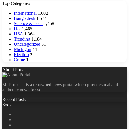
Top Categories
International
1,602
Bangladesh
1,574
Science & Tech
1,468
Hot
1,465
USA
1,364
Trending
1,184
Uncategorized
51
Michigan
44
Election
2
Crime
1
About Portal
MI Probashi is a renowned news portal which provides real and
authentic news for you.
Recent Posts
Social
Facebook
X
LinkedIn