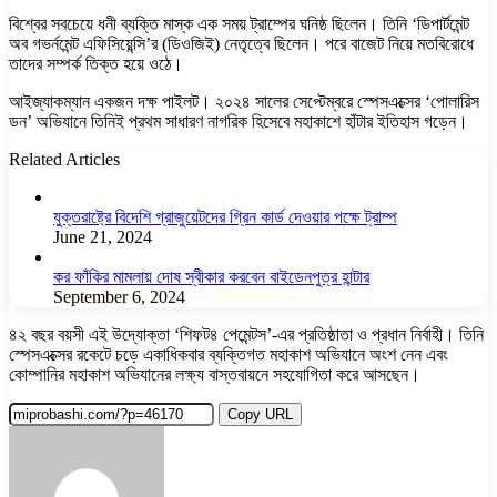
বিশ্বের সবচেয়ে ধনী ব্যক্তি মাস্ক এক সময় ট্রাম্পের ঘনিষ্ঠ ছিলেন। তিনি ‘ডিপার্টমেন্ট
অব গভর্নমেন্ট এফিসিয়েন্সি’র (ডিওজিই) নেতৃত্বে ছিলেন। পরে বাজেট নিয়ে মতবিরোধে
তাদের সম্পর্ক তিক্ত হয়ে ওঠে।
আইজ্যাকম্যান একজন দক্ষ পাইলট। ২০২৪ সালের সেপ্টেম্বরে স্পেসএক্সের ‘পোলারিস
ডন’ অভিযানে তিনিই প্রথম সাধারণ নাগরিক হিসেবে মহাকাশে হাঁটার ইতিহাস গড়েন।
Related Articles
যুক্তরাষ্ট্রে বিদেশি গ্রাজুয়েটদের গ্রিন কার্ড দেওয়ার পক্ষে ট্রাম্প
June 21, 2024
কর ফাঁকির মামলায় দোষ স্বীকার করবেন বাইডেনপুত্র হান্টার
September 6, 2024
৪২ বছর বয়সী এই উদ্যোক্তা ‘শিফট৪ পেমেন্টস’-এর প্রতিষ্ঠাতা ও প্রধান নির্বাহী। তিনি
স্পেসএক্সের রকেটে চড়ে একাধিকবার ব্যক্তিগত মহাকাশ অভিযানে অংশ নেন এবং
কোম্পানির মহাকাশ অভিযানের লক্ষ্য বাস্তবায়নে সহযোগিতা করে আসছেন।
Copy URL