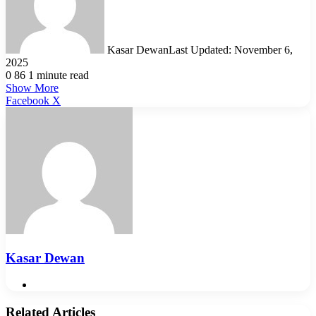
Kasar Dewan
Last Updated: November 6,
2025
0
86
1 minute read
Show More
LinkedIn
Pinterest
Reddit
WhatsApp
Telegram
Viber
Share
Facebook
X
via
Email
Kasar Dewan
Website
Related Articles