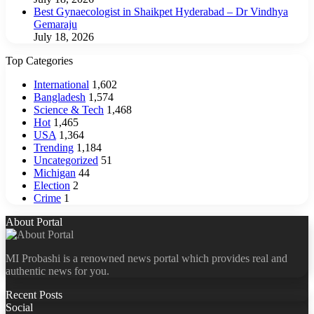
Best Gynaecologist in Shaikpet Hyderabad – Dr Vindhya
Gemaraju
July 18, 2026
Top Categories
International
1,602
Bangladesh
1,574
Science & Tech
1,468
Hot
1,465
USA
1,364
Trending
1,184
Uncategorized
51
Michigan
44
Election
2
Crime
1
About Portal
MI Probashi is a renowned news portal which provides real and
authentic news for you.
Recent Posts
Social