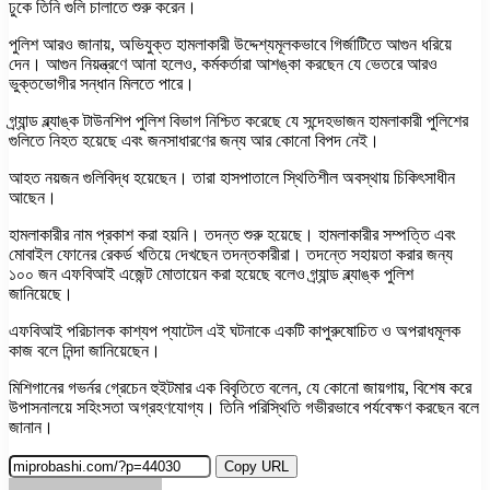
ঢুকে তিনি গুলি চালাতে শুরু করেন।
পুলিশ আরও জানায়, অভিযুক্ত হামলাকারী উদ্দেশ্যমূলকভাবে গির্জাটিতে আগুন ধরিয়ে
দেন। আগুন নিয়ন্ত্রণে আনা হলেও, কর্মকর্তারা আশঙ্কা করছেন যে ভেতরে আরও
ভুক্তভোগীর সন্ধান মিলতে পারে।
গ্র্যান্ড ব্ল্যাঙ্ক টাউনশিপ পুলিশ বিভাগ নিশ্চিত করেছে যে সন্দেহভাজন হামলাকারী পুলিশের
গুলিতে নিহত হয়েছে এবং জনসাধারণের জন্য আর কোনো বিপদ নেই।
আহত নয়জন গুলিবিদ্ধ হয়েছেন। তারা হাসপাতালে স্থিতিশীল অবস্থায় চিকিৎসাধীন
আছেন।
হামলাকারীর নাম প্রকাশ করা হয়নি। তদন্ত শুরু হয়েছে। হামলাকারীর সম্পত্তি এবং
মোবাইল ফোনের রেকর্ড খতিয়ে দেখছেন তদন্তকারীরা। তদন্তে সহায়তা করার জন্য
১০০ জন এফবিআই এজেন্ট মোতায়েন করা হয়েছে বলেও গ্র্যান্ড ব্ল্যাঙ্ক পুলিশ
জানিয়েছে।
এফবিআই পরিচালক কাশ্যপ প্যাটেল এই ঘটনাকে একটি কাপুরুষোচিত ও অপরাধমূলক
কাজ বলে নিন্দা জানিয়েছেন।
মিশিগানের গভর্নর গ্রেচেন হুইটমার এক বিবৃতিতে বলেন, যে কোনো জায়গায়, বিশেষ করে
উপাসনালয়ে সহিংসতা অগ্রহণযোগ্য। তিনি পরিস্থিতি গভীরভাবে পর্যবেক্ষণ করছেন বলে
জানান।
Copy URL