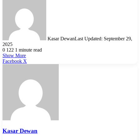
Kasar Dewan
Last Updated: September 29,
2025
0
122
1 minute read
Show More
LinkedIn
Pinterest
Reddit
WhatsApp
Telegram
Viber
Share
Facebook
X
via
Email
Kasar Dewan