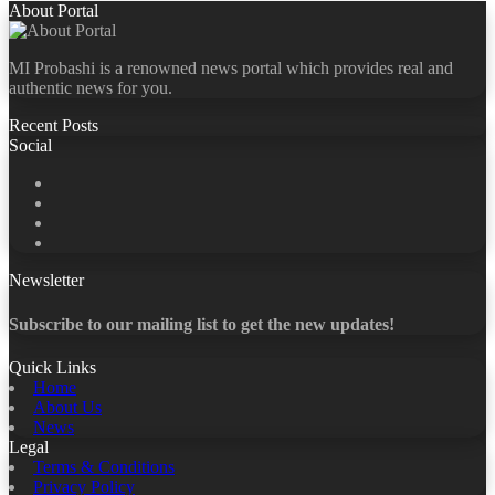
About Portal
MI Probashi is a renowned news portal which provides real and
authentic news for you.
Recent Posts
Social
Facebook
X
LinkedIn
YouTube
Newsletter
Subscribe to our mailing list to get the new updates!
Quick Links
Home
About Us
News
Legal
Terms & Conditions
Privacy Policy