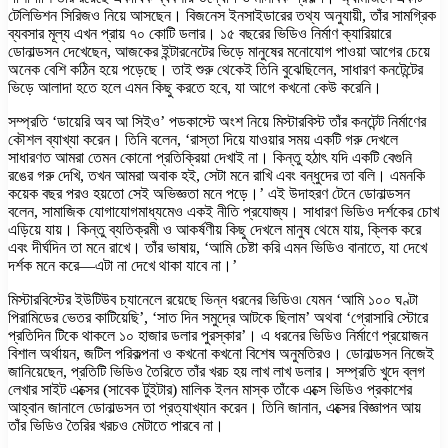
টেলিভিশন সিরিজও নিয়ে আসছেন। বিজনেস ইনসাইডারের তথ্য অনুযায়ী, তাঁর সামগ্রিক
ব্যবসার মূল্য এখন প্রায় ৭০ কোটি ডলার। ১৫ বছরের ভিডিও নির্মাণ ক্যারিয়ারে
ডোনাল্ডসন দেখেছেন, আজকের ইন্টারনেটের ভিড়ে মানুষের মনোযোগ পাওয়া আগের চেয়ে
অনেক বেশি কঠিন হয়ে পড়েছে। তাই শুরু থেকেই তিনি বুঝেছিলেন, সাধারণ কনটেন্টের
ভিড়ে আলাদা হতে হলে এমন কিছু করতে হবে, যা আগে কখনো কেউ করেনি।
সম্প্রতি ‘ডায়েরি অব আ সিইও’ পডকাস্টে অংশ নিয়ে মিস্টারবিস্ট তাঁর কনটেন্ট নির্মাণের
কৌশল ব্যাখ্যা করেন। তিনি বলেন, ‘রাস্তা দিয়ে যাওয়ার সময় একটি গরু দেখলে
সাধারণত আমরা তেমন কোনো প্রতিক্রিয়া দেখাই না। কিন্তু হঠাৎ যদি একটি বেগুনি
রঙের গরু দেখি, তখন আমরা অবাক হই, সেটা মনে রাখি এবং বন্ধুদের তা বলি। এমনকি
কয়েক বছর পরও হয়তো সেই অভিজ্ঞতা মনে পড়ে।’ এই উদাহরণ টেনে ডোনাল্ডসন
বলেন, সামাজিক যোগাযোগমাধ্যমেও একই নীতি প্রযোজ্য। সাধারণ ভিডিও দর্শকের চোখ
এড়িয়ে যায়। কিন্তু ব্যতিক্রমী ও আকর্ষণীয় কিছু দেখলে মানুষ থেমে যায়, ক্লিক করে
এবং দীর্ঘদিন তা মনে রাখে। তাঁর ভাষায়, ‘আমি চেষ্টা করি এমন ভিডিও বানাতে, যা দেখে
দর্শক মনে করে—এটা না দেখে থাকা যাবে না।’
মিস্টারবিস্টের ইউটিউব চ্যানেলে রয়েছে ভিন্ন ধরনের ভিডিও৷ যেমন ‘আমি ১০০ ঘণ্টা
পিরামিডের ভেতর কাটিয়েছি’, ‘সাত দিন সমুদ্রে আটকে ছিলাম’ অথবা ‘গ্রোসারি স্টোরে
প্রতিদিন টিকে থাকলে ১০ হাজার ডলার পুরস্কার’। এ ধরনের ভিডিও নির্মাণে প্রয়োজন
বিশাল অর্থায়ন, জটিল পরিকল্পনা ও কখনো কখনো বিশেষ অনুমতিরও। ডোনাল্ডসন নিজেই
জানিয়েছেন, প্রতিটি ভিডিও তৈরিতে তাঁর খরচ হয় লাখ লাখ ডলার। সম্প্রতি খুদে ব্লগ
লেখার সাইট এক্সের (সাবেক টুইটার) মালিক ইলন মাস্ক তাঁকে এক্সে ভিডিও প্রকাশের
আহ্বান জানালে ডোনাল্ডসন তা প্রত্যাখ্যান করেন। তিনি জানান, এক্সের বিজ্ঞাপন আয়
তাঁর ভিডিও তৈরির খরচও মেটাতে পারবে না।