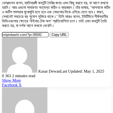
ডোনাল্ডসন বলেন, ব্যতিক্রমী কনটেন্ট তৈরির জন্য এমন কিছু করতে হয়, যা আগে কখনো
হয়নি। আর এগুলো সাধারণত অত্যন্ত কঠিন ও ব্যয়বহুল। তাঁর ভাষায়, ‘আপনাকে কঠিন
ও জটিল সমস্যার মুখোমুখি হতে হবে এবং সেগুলোর দিকে এগিয়ে যেতে হবে। কারণ,
সেখানেই সবচেয়ে বড় সুযোগ লুকিয়ে থাকে।’ তিনি আরও বলেন, ইউটিউবে শীর্ষস্থানীয়
ভিডিওগুলোর ক্ষেত্রে ‘উইনার টেক অল’ প্রতিযোগিতা চলে। তাই এমন কনটেন্ট তৈরি
করতে হয়, যা দর্শক আগে কখনো দেখেনি।
Copy URL
Kasar Dewan
Last Updated: May 1, 2025
0
363
2 minutes read
Show More
LinkedIn
Pinterest
Reddit
WhatsApp
Telegram
Viber
Share
Facebook
X
via
Email