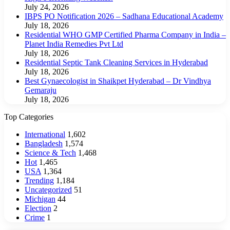
July 24, 2026
IBPS PO Notification 2026 – Sadhana Educational Academy
July 18, 2026
Residential WHO GMP Certified Pharma Company in India –
Planet India Remedies Pvt Ltd
July 18, 2026
Residential Septic Tank Cleaning Services in Hyderabad
July 18, 2026
Best Gynaecologist in Shaikpet Hyderabad – Dr Vindhya
Gemaraju
July 18, 2026
Top Categories
International
1,602
Bangladesh
1,574
Science & Tech
1,468
Hot
1,465
USA
1,364
Trending
1,184
Uncategorized
51
Michigan
44
Election
2
Crime
1