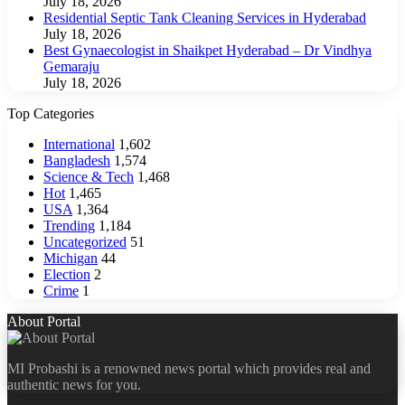
July 18, 2026
Residential Septic Tank Cleaning Services in Hyderabad
July 18, 2026
Best Gynaecologist in Shaikpet Hyderabad – Dr Vindhya
Gemaraju
July 18, 2026
Top Categories
International
1,602
Bangladesh
1,574
Science & Tech
1,468
Hot
1,465
USA
1,364
Trending
1,184
Uncategorized
51
Michigan
44
Election
2
Crime
1
About Portal
MI Probashi is a renowned news portal which provides real and
authentic news for you.