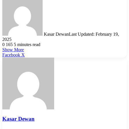
Kasar Dewan
Last Updated: February 19,
2025
0
165
5 minutes read
Show More
LinkedIn
Pinterest
Reddit
WhatsApp
Telegram
Viber
Share
Facebook
X
via
Email
Kasar Dewan