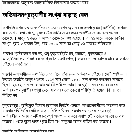
উড়োজাহাজ অমৃতসর আন্তর্জাতিক বিমানবন্দরে অবতরণ করে
অভিবাসনপ্রত্যাশীর সংখ্যা বাড়ছে কেন
অর্গানাইজেশন ফর ইকোনমিক কো-অপারেশন অ্যান্ড ডেভেলপমেন্টের (ওইসিডি) সংগ্রহ
করা তথ্যে দেখা গেছে, যুক্তরাষ্ট্রে অভিবাসনের জন্য ভারতীয়দের আবেদন অনেক
বেড়েছে। মাত্র ২ বছরে এ সংখ্যা বেড়ে ১০ গুণ হয়েছে। ২০২১ সালে আবেদনকারীর
সংখ্যা প্রায় ৫ হাজার ছিল, আর ২০২৩ সালে তা বেড়ে ৫১ হাজারে দাঁড়িয়েছে।
গবেষণা প্রতিবেদনে বলা হয়, শুধু যুক্তরাষ্ট্রেই নয়; কানাডা, যুক্তরাজ্য ও
অস্ট্রেলিয়াতেও একই ধরনের প্রবণতা দেখা গেছে। এসব দেশেও ব্যাপক হারে অভিবাসন
চাইছেন ভারতীয়রা।
পাঞ্জাবি ভাষাভাষীদের কথা বিবেচনায় নিলে তাঁরা কেন অভিবাসন চাইছেন, সেটি স্পষ্ট নয়।
উত্তর ভারতীয় রাজ্য পাঞ্জাবে ২০১৭ সাল থেকে ২০২২ সাল পর্যন্ত কংগ্রেস ক্ষমতায়
ছিল। ২০২২ সাল থেকে আম আদমি পার্টি ক্ষমতায়। এ দুই শাসন মেয়াদের মধ্যে
অভিবাসনপ্রত্যাশীর সংখ্যা বেড়ে যাওয়ার মতো কোনো পরিস্থিতি হয়েছে কি না, তা
নিশ্চিত নয়।
যুক্তরাষ্ট্রে প্রেসিডেন্ট হিসেবে ট্রাম্পের দ্বিতীয় মেয়াদে আশ্রয়প্রার্থীদের আবেদন কমে
যাওয়ার পরিস্থিতি তৈরি হয়েছে। তিনি দায়িত্ব নেওয়ার পর প্রথম সপ্তাহেই
অভিবাসীদের জন্য একটি গুরুত্বপূর্ণ অ্যাপ বন্ধ করে অ্যাপ স্টোর থেকে সরিয়ে দেওয়া
হয়েছে। এতে ঝুলে থাকা প্রায় তিন লাখ মানুষের সাক্ষাৎ বাতিল করা হয়েছে।
ভারতীয় অভিবাসনপ্রত্যাশীদের ধরন