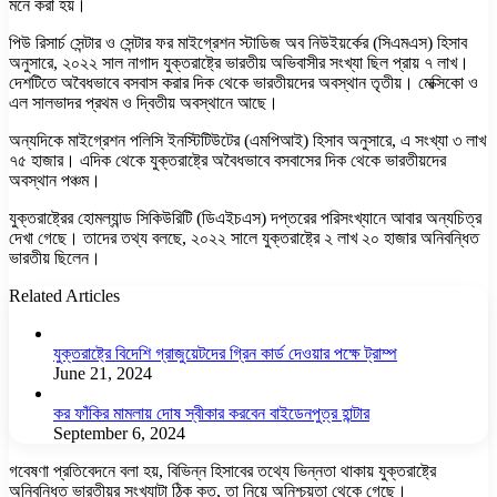
মনে করা হয়।
পিউ রিসার্চ সেন্টার ও সেন্টার ফর মাইগ্রেশন স্টাডিজ অব নিউইয়র্কের (সিএমএস) হিসাব
অনুসারে, ২০২২ সাল নাগাদ যুক্তরাষ্ট্রে ভারতীয় অভিবাসীর সংখ্যা ছিল প্রায় ৭ লাখ।
দেশটিতে অবৈধভাবে বসবাস করার দিক থেকে ভারতীয়দের অবস্থান তৃতীয়। মেক্সিকো ও
এল সালভাদর প্রথম ও দ্বিতীয় অবস্থানে আছে।
অন্যদিকে মাইগ্রেশন পলিসি ইনস্টিটিউটের (এমপিআই) হিসাব অনুসারে, এ সংখ্যা ৩ লাখ
৭৫ হাজার। এদিক থেকে যুক্তরাষ্ট্রে অবৈধভাবে বসবাসের দিক থেকে ভারতীয়দের
অবস্থান পঞ্চম।
যুক্তরাষ্ট্রের হোমল্যান্ড সিকিউরিটি (ডিএইচএস) দপ্তরের পরিসংখ্যানে আবার অন্যচিত্র
দেখা গেছে। তাদের তথ্য বলছে, ২০২২ সালে যুক্তরাষ্ট্রে ২ লাখ ২০ হাজার অনিবন্ধিত
ভারতীয় ছিলেন।
Related Articles
যুক্তরাষ্ট্রে বিদেশি গ্রাজুয়েটদের গ্রিন কার্ড দেওয়ার পক্ষে ট্রাম্প
June 21, 2024
কর ফাঁকির মামলায় দোষ স্বীকার করবেন বাইডেনপুত্র হান্টার
September 6, 2024
গবেষণা প্রতিবেদনে বলা হয়, বিভিন্ন হিসাবের তথ্যে ভিন্নতা থাকায় যুক্তরাষ্ট্রে
অনিবন্ধিত ভারতীয়র সংখ্যাটা ঠিক কত, তা নিয়ে অনিশ্চয়তা থেকে গেছে।