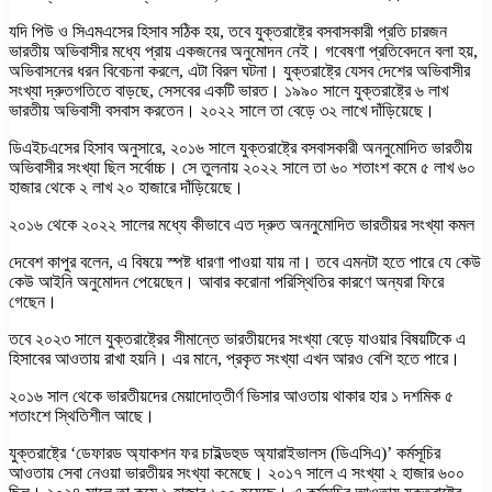
যদি পিউ ও সিএমএসের হিসাব সঠিক হয়, তবে যুক্তরাষ্ট্রে বসবাসকারী প্রতি চারজন
ভারতীয় অভিবাসীর মধ্যে প্রায় একজনের অনুমোদন নেই। গবেষণা প্রতিবেদনে বলা হয়,
অভিবাসনের ধরন বিবেচনা করলে, এটা বিরল ঘটনা। যুক্তরাষ্ট্রে যেসব দেশের অভিবাসীর
সংখ্যা দ্রুতগতিতে বাড়ছে, সেসবের একটি ভারত। ১৯৯০ সালে যুক্তরাষ্ট্রে ৬ লাখ
ভারতীয় অভিবাসী বসবাস করতেন। ২০২২ সালে তা বেড়ে ৩২ লাখে দাঁড়িয়েছে।
ডিএইচএসের হিসাব অনুসারে, ২০১৬ সালে যুক্তরাষ্ট্রে বসবাসকারী অননুমোদিত ভারতীয়
অভিবাসীর সংখ্যা ছিল সর্বোচ্চ। সে তুলনায় ২০২২ সালে তা ৬০ শতাংশ কমে ৫ লাখ ৬০
হাজার থেকে ২ লাখ ২০ হাজারে দাঁড়িয়েছে।
২০১৬ থেকে ২০২২ সালের মধ্যে কীভাবে এত দ্রুত অননুমোদিত ভারতীয়র সংখ্যা কমল
দেবেশ কাপুর বলেন, এ বিষয়ে স্পষ্ট ধারণা পাওয়া যায় না। তবে এমনটা হতে পারে যে কেউ
কেউ আইনি অনুমোদন পেয়েছেন। আবার করোনা পরিস্থিতির কারণে অন্যরা ফিরে
গেছেন।
তবে ২০২৩ সালে যুক্তরাষ্ট্রের সীমান্তে ভারতীয়দের সংখ্যা বেড়ে যাওয়ার বিষয়টিকে এ
হিসাবের আওতায় রাখা হয়নি। এর মানে, প্রকৃত সংখ্যা এখন আরও বেশি হতে পারে।
২০১৬ সাল থেকে ভারতীয়দের মেয়াদোত্তীর্ণ ভিসার আওতায় থাকার হার ১ দশমিক ৫
শতাংশে স্থিতিশীল আছে।
যুক্তরাষ্ট্রে ‘ডেফারড অ্যাকশন ফর চাইল্ডহুড অ্যারাইভালস (ডিএসিএ)’ কর্মসূচির
আওতায় সেবা নেওয়া ভারতীয়র সংখ্যা কমেছে। ২০১৭ সালে এ সংখ্যা ২ হাজার ৬০০