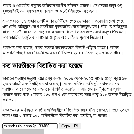
পাঞ্জাব ও গুজরাটের মানুষের অভিবাসনের দীর্ঘ ইতিহাস রয়েছে। সেখানকার মানুষ শুধু
যুক্তরাষ্ট্রই নয়, যুক্তরাজ্য, কানাডা ও অস্ট্রেলিয়াতেও যাচ্ছেন।
২০২৩ সালে ১২ হাজার কোটি ডলার রেমিট্যান্স পেয়েছে ভারত। গবেষণায় দেখা গেছে,
এত বেশি রেমিট্যান্স দেখে ভারতীয়রা যুক্তরাষ্ট্রে যেতে উদ্বুদ্ধ হন। তাঁরা যে দারিদ্র্যের
কারণে এমনটা করেন, তা নয়; বরং অন্যদের বিদেশে সফল হতে দেখে অনুপ্রাণিত হন।
আর ভারতীয় এজেন্ট ও দালালেরা মানুষের এই চাহিদার সুযোগ নিচ্ছেন।
গবেষণায় বলা হয়েছে, ভারত সরকার ইচ্ছাকৃতভাবে বিষয়টি এড়িয়ে যাচ্ছে। অবৈধ
অভিবাসী গ্রহণ করার বিষয়টি অনেক বেশি চাপের হওয়ায় এমনটা হয়ে থাকতে পারে।
কত ভারতীয়কে বিতাড়িত করা হয়েছে
ভারতের পররাষ্ট্র মন্ত্রণালয়ের তথ্য বলছে, ২০০৯ থেকে ২০২৪ সালের মধ্যে প্রায় ১৬
হাজার ভারতীয়কে বিতাড়িত করা হয়েছে। সাবেক মার্কিন প্রেসিডেন্ট বারাক ওবামার
প্রশাসন বছরে গড়ে ৭৫০ জনকে বিতাড়িত করেছিল। আর ডোনাল্ড ট্রাম্পের প্রথম
মেয়াদে বছরে গড়ে ১ হাজার ৫৫০ জন ও জো বাইডেনের সময় গড়ে ৯০০ জনকে বিতাড়িত
করা হয়।
২০২৩–২৪ অর্থবছরে ভারতীয় অভিবাসীদের বিতাড়িত করার ঘটনা বেড়েছে। তবে ২০২০
সালে প্রায় ২ হাজার ৩০০ অভিবাসীকে বিতাড়িত করা হয়েছিল, যা সর্বোচ্চ।
Copy URL