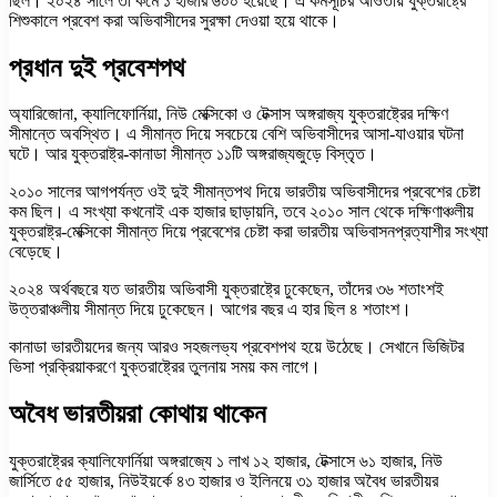
ছিল। ২০২৪ সালে তা কমে ১ হাজার ৬০০ হয়েছে। এ কর্মসূচির আওতায় যুক্তরাষ্ট্রে
শিশুকালে প্রবেশ করা অভিবাসীদের সুরক্ষা দেওয়া হয়ে থাকে।
প্রধান দুই প্রবেশপথ
অ্যারিজোনা, ক্যালিফোর্নিয়া, নিউ মেক্সিকো ও টেক্সাস অঙ্গরাজ্য যুক্তরাষ্ট্রের দক্ষিণ
সীমান্তে অবস্থিত। এ সীমান্ত দিয়ে সবচেয়ে বেশি অভিবাসীদের আসা-যাওয়ার ঘটনা
ঘটে। আর যুক্তরাষ্ট্র-কানাডা সীমান্ত ১১টি অঙ্গরাজ্যজুড়ে বিস্তৃত।
২০১০ সালের আগপর্যন্ত ওই দুই সীমান্তপথ দিয়ে ভারতীয় অভিবাসীদের প্রবেশের চেষ্টা
কম ছিল। এ সংখ্যা কখনোই এক হাজার ছাড়ায়নি, তবে ২০১০ সাল থেকে দক্ষিণাঞ্চলীয়
যুক্তরাষ্ট্র-মেক্সিকো সীমান্ত দিয়ে প্রবেশের চেষ্টা করা ভারতীয় অভিবাসনপ্রত্যাশীর সংখ্যা
বেড়েছে।
২০২৪ অর্থবছরে যত ভারতীয় অভিবাসী যুক্তরাষ্ট্রে ঢুকেছেন, তাঁদের ৩৬ শতাংশই
উত্তরাঞ্চলীয় সীমান্ত দিয়ে ঢুকেছেন। আগের বছর এ হার ছিল ৪ শতাংশ।
কানাডা ভারতীয়দের জন্য আরও সহজলভ্য প্রবেশপথ হয়ে উঠেছে। সেখানে ভিজিটর
ভিসা প্রক্রিয়াকরণে যুক্তরাষ্ট্রের তুলনায় সময় কম লাগে।
অবৈধ ভারতীয়রা কোথায় থাকেন
যুক্তরাষ্ট্রের ক্যালিফোর্নিয়া অঙ্গরাজ্যে ১ লাখ ১২ হাজার, টেক্সাসে ৬১ হাজার, নিউ
জার্সিতে ৫৫ হাজার, নিউইয়র্কে ৪৩ হাজার ও ইলিনয়ে ৩১ হাজার অবৈধ ভারতীয়র