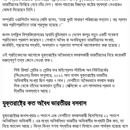
ভারতীয়দের ফিরিয়ে নেবে তাঁর দেশ। মানব পাচারের বিরুদ্ধে কঠোর ব্যবস্থা নেওয়ারও
ঘোষণা দিয়েছেন তিনি।
সম্প্রতি ওয়াশিংটন সফরে মোদি বলেন, ‘তারা খুবই সাধারণ পরিবারের সন্তান। বড় স্বপ্ন
আর প্রতিশ্রুতিতে তারা প্রলুব্ধ হয়েছে।’
জনস হপকিন্স বিশ্ববিদ্যালয়ের অ্যাবি বুডিম্যান ও দেবেশ কাপুর নতুন একটি গবেষণা
প্রতিবেদন প্রকাশ করেছেন। সেখানে অবৈধ বা অনথিভুক্ত ভারতীয়দের সংখ্যা,
জনমিতি, প্রবেশের পদ্ধতি, অবস্থান ও প্রবণতা সম্পর্কে আলোকপাত করা হয়েছে।
ওই প্রতিবেদনের আলোকে যুক্তরাষ্ট্রে অবৈধভাবে বসবাসকারী ভারতীয়দের নিয়ে কয়েকটি
গুরুত্বপূর্ণ তথ্য জেনে নেওয়া যাক।
পিউ রিসার্চ সেন্টার ও সেন্টার ফর মাইগ্রেশন স্টাডিজ অব নিউইয়র্কের
(সিএমএস) হিসাব অনুসারে, ২০২২ সাল নাগাদ যুক্তরাষ্ট্রে ভারতীয়
অভিবাসীর সংখ্যা ছিল প্রায় ৭ লাখ। দেশটিতে অবৈধভাবে বসবাস করার
দিক থেকে তাঁদের অবস্থান তৃতীয়। মেক্সিকো ও এল সালভাদর প্রথম ও
দ্বিতীয় অবস্থানে আছে।
যুক্তরাষ্ট্রে কত অবৈধ ভারতীয়র বসবাস
যুক্তরাষ্ট্রের জনসংখ্যার ৩ শতাংশ এবং দেশটিতে বসবাসকারী বিদেশিদের ২২ শতাংশ
অনিবন্ধিত অভিবাসী। এর মধ্যে অনিবন্ধিত ভারতীয় অভিবাসীর সংখ্যাটা ঠিক কত, তা
নিয়ে মতভেদ আছে। ভিন্ন ভিন্ন গণনা পদ্ধতির কারণে হিসাবে এমন পার্থক্য হয়েছে বলে