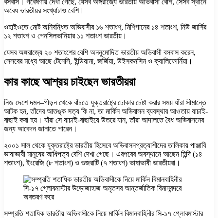
বসবাস। গবেষণায় দেখা গেছে, যেসব অঙ্গরাজ্যে ভারতীয় অভিবাসী বেশি, সেসব স্থানে
অবৈধ ভারতীয়র সংখ্যাটাও বেশি।
ওহাইওতে মোট অনিবন্ধিত অভিবাসীর ১৬ শতাংশ, মিশিগানের ১৪ শতাংশ, নিউ জার্সির
১২ শতাংশ ও পেনসিলভানিয়ার ১১ শতাংশ ভারতীয়।
যেসব অঙ্গরাজ্যে ২০ শতাংশের বেশি অননুমোদিত ভারতীয় অভিবাসী বসবাস করেন,
সেসবের মধ্যে আছে টেনেসি, ইন্ডিয়ানা, জর্জিয়া, উইসকনসিন ও ক্যালিফোর্নিয়া।
কার কাছে আশ্রয় চাইছেন ভারতীয়রা
নিজ দেশে দমন–পীড়ন থেকে বাঁচতে যুক্তরাষ্ট্রে ঢোকার চেষ্টা করার সময় যাঁরা সীমান্তে
আটক হন, তাঁদের আতঙ্ক সত্য কি না, তা মার্কিন অভিবাসন ব্যবস্থার আওতায় যাচাই-
বাছাই করা হয়। যাঁরা সে যাচাই-বাছাইয়ে উতরে যান, তাঁরা আদালতে বৈধ অভিবাসনের
জন্য আবেদন জানাতে পারেন।
২০০১ সাল থেকে যুক্তরাষ্ট্রে ভারতীয় হিসেবে অভিবাসনপ্রত্যাশীদের তালিকায় পাঞ্জাবি
ভাষাভাষী মানুষের আধিপত্য বেশি দেখা গেছে। এরপরের অবস্থানে আছেন হিন্দি (১৪
শতাংশ), ইংরেজি (৮ শতাংশ) ও গুজরাটি (৭ শতাংশ) ভাষাভাষী ভারতীয়রা।
সম্প্রতি শতাধিক ভারতীয় অভিবাসীকে নিয়ে মার্কিন বিমানবাহিনীর সি-১৭ গ্লোবমাস্টার