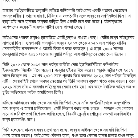
হামলার পর ট্রাকটিতে তল্লাশি চালিয়ে জঙ্গিগোষ্ঠী আইএসের একটি পতাকা পেয়েছেন
তদন্তকারীরা। তাদের ধারণা, নিষিদ্ধ এ সংগঠনটির সঙ্গে জব্বারের সংশ্লিষ্টতা ছিল। এ
ছাড়া তাঁর সঙ্গে হামলায় অন্যরা জড়িত ছিল এমনটি মনে করা হচ্ছে। ঘটনাস্থলের
আশপাশের কয়েকটি জায়গায় পাইপ বোমা পাওয়া গেছে।
আইএসের পতাকা ছাড়াও ট্রাকটিতে একটি বন্দুকও পাওয়া গেছে। যেটির মধ্যে সাইলেন্সার
লাগানো ছিল। হামলাকারী শামসুদ্দিন জব্বার ২০০৭ থেকে ২০২০ সাল পর্যন্ত মার্কিন
সেনাবাহিনীর মানবসম্পদ ও আইটি বিভাগে কাজ করেছেন। এ ছাড়া ২০০৯ সালের
ফেব্রুয়ারি থেকে ২০১০ সালের জানুয়ারি পর্যন্ত আফগানিস্তানে মোতায়েন ছিলেন।
তিনি ২০১৫ থেকে ২০১৭ সাল পর্যন্ত জর্জিয়া স্টেট ইউনিভার্সিটিতে কম্পিউটার
ইনফরমেশন সিস্টেম নিয়ে পড়েন। জব্বার দুইবার বিয়ে করেন। প্রথম স্ত্রীর সঙ্গে ২০১২
সালে বিচ্ছেদ হয়। এর পর ২০১৭ সালে পুনরায় বিয়ে করলেও ২০২২ সাল পর্যন্ত টিকেছিল
এটি। সেনাবাহিনী থেকে অবসর নেওয়ার পর তিনি আবাসন ব্যবসা খাতে কাজ করেন। তবে
২০২১ সালে তাঁর এ ব্যবসার লাইসেন্সের মেয়াদ শেষ হয়। এর আগে ট্রাফিক আইন ভঙ্গ ও
চুরির অভিযোগে আটক হয়েছিলেন তিনি।
এদিকে আইএসের কাছ থেকে সরাসরি নির্দেশনা পেয়ে নাকি সংগঠনটি থেকে অনুপ্রাণিত
হয়ে জব্বার এ হামলা চালিয়েছেন– সেটি নিরূপণ করার কাজ চলছে। সাজ্জান এম গোহেল
নামে এক নিরাপত্তা বিশেষজ্ঞ জানিয়েছেন, বিষয়টি কেন্দ্রীয় গোয়েন্দা সংস্থা এফবিআইর
জন্য চ্যালেঞ্জিং হবে।
তিনি বলেছেন, হামলার ধরন দেখে মনে হচ্ছে, জব্বার আইএস থেকে সরাসরি নির্দেশনা
পেয়ে হামলা করেন। আইএসের কৌশল হলো, যখন তারা কোনো হামলা চালায় তখন লক্ষ্য