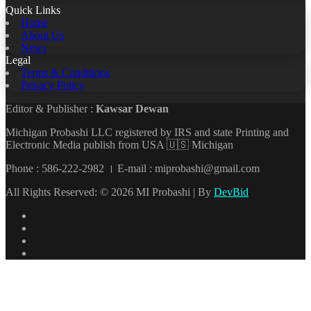
Quick Links
Home
About Us
News
Legal
Terms & Conditions
Privacy Policy
Editor & Publisher :
Kawsar Dewan
Michigan Probashi LLC registered by IRS and state Printing and
Electronic Media publish from USA 🇺🇸 Michigan
Phone : 586-222-2982 । E-mail : miprobashi@gmail.com
All Rights Reserved: © 2026 MI Probashi | By
DevBid
Facebook
X
LinkedIn
YouTube
Back
to
top