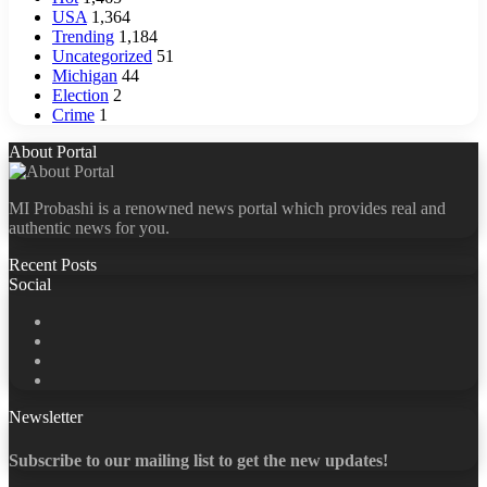
USA
1,364
Trending
1,184
Uncategorized
51
Michigan
44
Election
2
Crime
1
About Portal
MI Probashi is a renowned news portal which provides real and
authentic news for you.
Recent Posts
Social
Facebook
X
LinkedIn
YouTube
Newsletter
Subscribe to our mailing list to get the new updates!