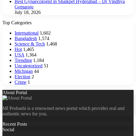
Best Gynaecologist in Shaikpet Hyderabad – Dr Vindhya
Gemaraju
July 18, 2026
Top Categories
International
1,602
Bangladesh
1,574
Science & Tech
1,468
Hot
1,465
USA
1,364
Trending
1,184
Uncategorized
51
Michigan
44
Election
2
Crime
1
About Portal
MI Probashi is a renowned news portal which provides real and
authentic news for you.
Recent Posts
Social