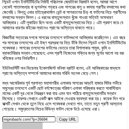
শ্মিডট ওশান ইনস্টিটিউটের নির্বাহী পরিচালক জ্যোতিকা বিরমানি বলেন, আমরা আগে
থেকেই পাতালগুহায় বা ভূগর্ভস্থ গহ্বরে এবং সাগরের বালু ও কাদায় প্রাণীর বসবাসের কথা
জেনেছি। কিন্তু এবার হাইড্রোথার্মাল ভেন্ট বা সাগরতলের চিড় বা ফাটলের নিচে প্রাণীদের
বসবাসের সন্ধান মিলল। এ ধরনের বাস্তুসংস্থান খুঁজে পাওয়া সত্যিই অসাধারণ
আবিষ্কার। এটি লুকায়িত ছিল অন্য একটি বাস্তুসংস্থানের নিচে। এটা প্রমাণ করে যে
আমাদের ধারণার বাইরের স্থানেও প্রাণের অস্তিত্ব থাকতে পারে।
বিজ্ঞানীরা সত্তরের দশকে সাগরের তলদেশে ফাটলগুলো আবিষ্কার করেছিলেন। এত বছর
পর সাগরের তলদেশের এই উষ্ণ প্রস্রবণের নিচে উঁকি দিলেন শ্মিডট ওশান ইনস্টিটিউটের
গবেষকরা। সাগরের তলদেশের ফাটলের ভেতরে তারা বিশালাকার শামুক, কৃমি ও
ব্যাকটেরিয়ার সন্ধান পেয়েছেন; এসব প্রাণী নিজেদের শক্তির জন্য সূর্যের আলো নয় বরং
খনিজের ওপর নির্ভরশীল।
ইউনিভার্সিটি অব ভিয়েনার ইকোলজিস্ট মনিকা ব্রাইট বলেন, এই আবিষ্কারের মাধ্যমে
প্রাণের অস্তিত্ব সম্পর্কে আমাদের জানার পরিধি অনেক বেড়ে গেল।
মধ্য আমেরিকার পূর্ব প্রশান্ত মহাসাগরীয় এলাকায় সাগরের আড়াই হাজার মিটার গভীরে
সমুদ্রের তলদেশে একটি ছোট বর্গক্ষেত্রের পরিমাণ এলাকা পরিষ্কার করতে সাবাস্টিয়ান
নামের একটি দূর থেকে নিয়ন্ত্রণ করা যায় এমন যান পাঠিয়ে বাস্তুসংস্থানটির সন্ধান
মিলেছে। তারপর সেখানে একটি বাক্স আটকে দেওয়ার ব্যবস্থা করা হয়। কয়েক দিন পরে
বাক্সটি সেখান থেকে তুলে নিয়ে এসে গবেষকরা দেখতে পান, তাতে নতুন প্রাণী আস্তানা
গেড়েছে। সমুদ্রতলের নিচের বিভিন্ন ফাটল থেকে উঠে এসেছে এরা।
Copy URL