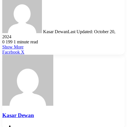
Kasar Dewan
Last Updated: October 20,
2024
0
199
1 minute read
Show More
LinkedIn
Pinterest
Reddit
WhatsApp
Telegram
Viber
Share
Facebook
X
via
Email
Kasar Dewan
Website