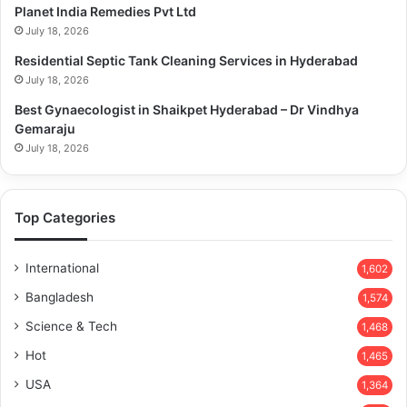
Planet India Remedies Pvt Ltd
একই সঙ্গে এরদোয়ান নিজের ভূ-রাজনৈতিক এজেন্ডা সামনে এগিয়ে নিতে পারবেন।
July 18, 2026
উত্তর-পূর্ব সিরিয়ার কুর্দি বিচ্ছিন্নতাবাদীদের দমনসহ বেশ কয়েকটি কৌশলগত লক্ষ্য
Residential Septic Tank Cleaning Services in Hyderabad
অর্জনের সুযোগ পাবেন তিনি। সিরিয়ার প্রয়োজনীয় পুনর্গঠনের সুযোগে তুর্কি ব্যবসা-
July 18, 2026
বাণিজ্যের প্রসারও ঘটবে।
Best Gynaecologist in Shaikpet Hyderabad – Dr Vindhya
Gemaraju
July 18, 2026
Copy URL
Top Categories
International
1,602
Bangladesh
1,574
Science & Tech
1,468
Hot
1,465
USA
1,364