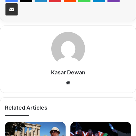
Share via Email
গত রোববার (৮ ডিসেম্বর) ক্ষমতাচ্যুত হন আসাদ। মাত্র ১২ দিনের ‘ঝোড়ো’ অভিযানে
রাজধানী দামেস্ক দখল করে নেয় বিদ্রোহী গোষ্ঠীগুলো। তাদের নেতৃত্ব দেয় হায়াত তাহরির
আল-শামস (এইচটিএস)। এখন তারা দেশে সরকার গঠনের তৎপরতা শুরু করেছেন।
এ যেন আমেরিকার হাতে রাশিয়ার পরাজয়! পশ্চিম এশিয়ার রণাঙ্গনে প্রতিটা চাল যেন পড়ছে
যুক্তরাষ্ট্রের মর্জিমাফিক। আপাতত সেখান থেকে ‘ল্যাজ গুটিয়ে’ পালানো ছাড়া মস্কোর
সামনে দ্বিতীয় রাস্তা খোলা নেই। ইরানের অবস্থাও তথৈবচ। অন্য দিকে, এই
পরিস্থিতিতে ‘লাভের গুড়’ কতটা খাওয়া যায়, তার হিসাব কষতে শুরু করেছে ওয়াশিংটন।
Kasar Dewan
সিরিয়ায় বাশার-আল-আসাদ সরকারের পতনকে এ ভাবেই ব্যাখ্যা করছেন আন্তর্জাতিক
Website
সম্পর্ক বিশেষজ্ঞদের একাংশ। তাঁদের দাবি, বিদ্রোহীদের দামাস্কাসে ঢুকে পড়া আসলে
আমেরিকারই জিত। এ বার অতি সহজেই ‘হট কেকে ছুরি চালানোর’ মতো করে পশ্চিম
এশিয়ার দেশটিতে ‘রাজত্ব’ করতে পারবে ওয়াশিংটন।
Related Articles
আসাদ বাহিনীর এত দ্রুত পতনে হতবাক হয়েছে রাশিয়া ও ইরান। বিষয়টি রুশ প্রেসিডেন্ট
ভ্লাদিমির পুতিনের দপ্তর ক্রেমলিনও স্বীকার করেছে। গত সোমবার সিরিয়ায় গত কয়েক
দিনের নাটকীয় ঘটনাবলির বিষয়ে সংক্ষিপ্ত মন্তব্যে ক্রেমলিনের মুখপাত্র দিমিত্রি পেসকভ