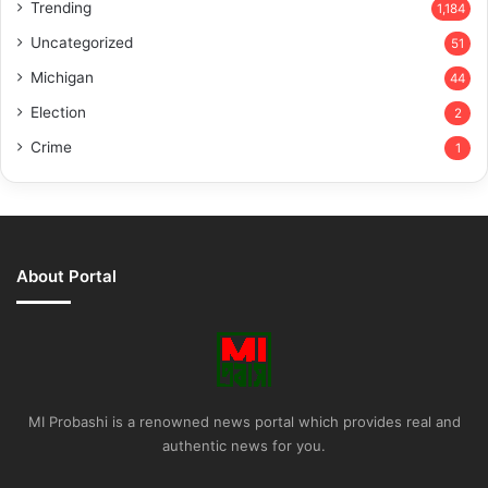
Trending
1,184
Uncategorized
51
Michigan
44
Election
2
Crime
1
About Portal
MI Probashi is a renowned news portal which provides real and
authentic news for you.