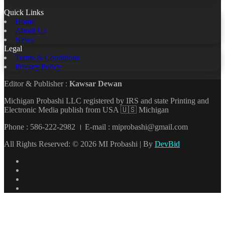
Quick Links
Home
About Us
News
Legal
Terms & Conditions
Privacy Policy
Editor & Publisher :
Kawsar Dewan
Michigan Probashi LLC registered by IRS and state Printing and
Electronic Media publish from USA 🇺🇸 Michigan
Phone : 586-222-2982 । E-mail : miprobashi@gmail.com
All Rights Reserved: © 2026 MI Probashi | By
DevBid
Facebook
X
LinkedIn
YouTube
Back
to
top