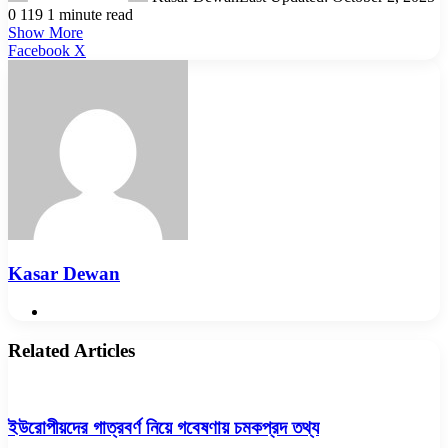
0
119
1 minute read
Show More
LinkedIn
Pinterest
Reddit
WhatsApp
Telegram
Viber
Share
Facebook
X
via
Email
Kasar Dewan
Website
Related Articles
ইউরোপীয়দের গাত্রবর্ণ নিয়ে গবেষণায় চমকপ্রদ তথ্য