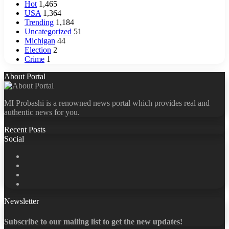
Hot
1,465
USA
1,364
Trending
1,184
Uncategorized
51
Michigan
44
Election
2
Crime
1
About Portal
MI Probashi is a renowned news portal which provides real and
authentic news for you.
Recent Posts
Social
Facebook
X
LinkedIn
YouTube
Newsletter
Subscribe to our mailing list to get the new updates!