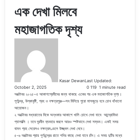
এক দেখা মিলবে
মহাজাগতিক দৃশ্য
Kasar Dewan
Last Updated:
October 2, 2025
0
119
1 minute read
অক্টোবর ২০২৫-এ আকাশপ্রেমীদের জন্য থাকছে একের পর এক মহাজাগতিক দৃশ্য।
পূর্ণচন্দ্র, উল্কাবৃষ্টি, গ্রহ ও নক্ষত্রপুঞ্জ—সব মিলিয়ে পুরো মাসজুড়ে হবে চোখ ধাঁধানো
আয়োজন।
২ অক্টোবর মধ্যরাতের দিকে অন্ধকার আকাশে খালি চোখে দেখা যাবে আন্দ্রোমিডা
গ্যালাক্সি । তবে দূরবীন ব্যবহার করলে আরও স্পষ্টভাবে দেখা সম্ভব। একই সময়
বামন গ্রহ সেরেসও নক্ষত্রমণ্ডলে উজ্জ্বল দেখা দেবে।
৫-৬ অক্টোবর প্রায় পূর্ণচন্দ্রের রাতে শনির কাছে দেখা যাবে চাঁদ। এ সময় দুটির মধ্যে