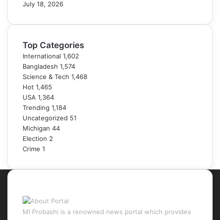
July 18, 2026
Top Categories
International
1,602
Bangladesh
1,574
Science & Tech
1,468
Hot
1,465
USA
1,364
Trending
1,184
Uncategorized
51
Michigan
44
Election
2
Crime
1
About Portal
MI Probashi is a renowned news portal which provides