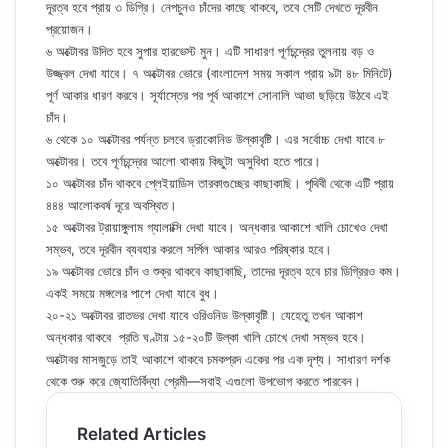
দূরত্ব হবে প্রায় ৩ ডিগ্রি। নেপচুনও চাঁদের কাছে থাকবে, তবে সেটি দেখতে দূরবীন
প্রয়োজন।
৬ অক্টোবর উদিত হবে সুপার হারভেস্ট মুন। এটি সাধারণ পূর্ণচন্দ্রের তুলনায় বড় ও
উজ্জ্বল দেখা যাবে। ৭ অক্টোবর ভোরে (বাংলাদেশ সময় সকাল প্রায় ৯টা ৪৮ মিনিটে)
পূর্ণ আকার ধারণ করবে। সূর্যাস্তের পর পূর্ব আকাশে সোনালি আভা ছড়িয়ে উঠবে এই
চাঁদ।
৬ থেকে ১০ অক্টোবর পর্যন্ত চলবে ড্রাকোনিড উল্কাবৃষ্টি। এর সর্বোচ্চ দেখা যাবে ৮
অক্টোবর। তবে পূর্ণচন্দ্রের আলো থাকায় কিছুটা অসুবিধা হতে পারে।
১০ অক্টোবর চাঁদ থাকবে প্লেইয়াডিস তারকাগুচ্ছের কাছাকাছি। পৃথিবী থেকে এটি প্রায়
৪৪৪ আলোকবর্ষ দূরে অবস্থিত।
১৫ অক্টোবর ট্রায়াঙ্গুলাম গ্যালাক্সি দেখা যাবে। অন্ধকার আকাশে খালি চোখেও দেখা
সম্ভব, তবে দূরবীন ব্যবহার করলে সর্পিল আকার আরও পরিষ্কার হবে।
১৯ অক্টোবর ভোরে চাঁদ ও শুক্র থাকবে কাছাকাছি, তাদের দূরত্ব হবে চার ডিগ্রিরও কম।
একই সময়ে মঙ্গলের পাশে দেখা যাবে বুধ।
২০-২১ অক্টোবর রাতভর দেখা যাবে ওরিওনিড উল্কাবৃষ্টি। যেহেতু তখন আকাশ
অন্ধকার থাকবে প্রতি ঘণ্টায় ১৫-২০টি উল্কা খালি চোখে দেখা সম্ভব হবে।
অক্টোবর মাসজুড়ে তাই আকাশে থাকবে চমকপ্রদ একের পর এক দৃশ্য। সাধারণ দর্শক
থেকে শুরু করে জ্যোতির্বিদ্যা প্রেমী—সবাই এগুলো উপভোগ করতে পারবেন।
Related Articles