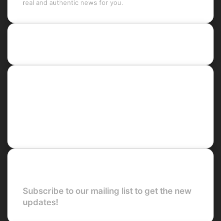
real and authentic news for you.
Recent Posts
Social
Facebook
X
LinkedIn
YouTube
Newsletter
Subscribe to our mailing list to get the new
updates!