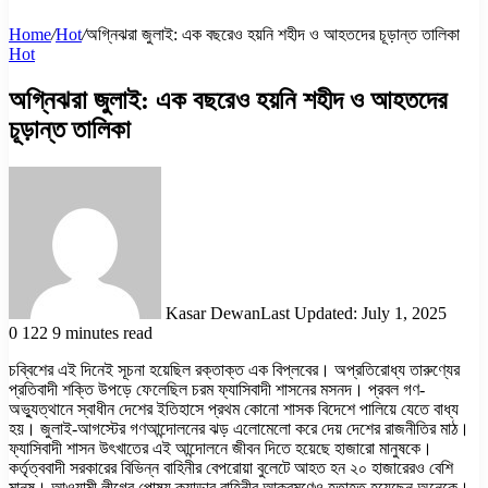
Home
/
Hot
/
অগ্নিঝরা জুলাই: এক বছরেও হয়নি শহীদ ও আহতদের চূড়ান্ত তালিকা
Hot
অগ্নিঝরা জুলাই: এক বছরেও হয়নি শহীদ ও আহতদের
চূড়ান্ত তালিকা
Kasar Dewan
Last Updated: July 1, 2025
0
122
9 minutes read
চব্বিশের এই দিনেই সূচনা হয়েছিল রক্তাক্ত এক বিপ্লবের। অপ্রতিরোধ্য তারুণ্যের
প্রতিবাদী শক্তি উপড়ে ফেলেছিল চরম ফ্যাসিবাদী শাসনের মসনদ। প্রবল গণ-
অভ্যুত্থানে স্বাধীন দেশের ইতিহাসে প্রথম কোনো শাসক বিদেশে পালিয়ে যেতে বাধ্য
হয়। জুলাই-আগস্টের গণআন্দোলনের ঝড় এলোমেলো করে দেয় দেশের রাজনীতির মাঠ।
ফ্যাসিবাদী শাসন উৎখাতের এই আন্দোলনে জীবন দিতে হয়েছে হাজারো মানুষকে।
কর্তৃত্ববাদী সরকারের বিভিন্ন বাহিনীর বেপরোয়া বুলেটে আহত হন ২০ হাজারেরও বেশি
মানুষ। আওয়ামী লীগের পোষ্য ক্যাডার বাহিনীর আক্রমণেও হতাহত হয়েছেন অনেকে।