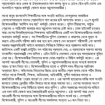
প্রত্যাখ্যান করে একক বা ঐক্যবদ্ধভাবে লাল কাপড় মুখে ও চোখে বেঁধে ছবি তোলা এবং
অনলাইনে প্রচার কর্মসূচি ঘোষণা করেন আন্দোলনকারীরা।
লাখো মানুষ বাংলাদেশি শিক্ষার্থীদের সঙ্গে সংহতি জানিয়ে ফেসবুকসহ সামাজিক
যোগাযোগমাধ্যমে তাদের প্রোফাইলে লাল রংয়ের ছবি আপলোড করেন। ৩১শে জুলাই
বিক্ষোভকারীরা ‘জাস্টিস ফর মার্চ’ কর্মসূচি ঘোষণা করেন। পুলিশ টিয়ারশেল, সাউন্ড
গ্রেনেড ও লাঠিসোটা ব্যবহার করে আন্দোলন দমনের চেষ্টা করে। ঢাকা হাইকোর্ট চত্বরে
সারা দেশের বিশ্ববিদ্যালয়ের শিক্ষকসহ আইনজীবীদের একটি দল বিক্ষোভকারীদের সমর্থনে
অবস্থান কর্মসূচি করেন। সব শিক্ষার্থীদের পুলিশ হেফাজত ও কারাগার থেকে মুক্ত না
করলে এইচএসসি পরীক্ষা বর্জন করা হবে বলে ঘোষণা দেন কয়েকশ’ পরীক্ষার্থী ১লা আগস্ট
সরকার সন্ত্রাসবিরোধী আইনে জামায়াত-শিবিরকে নিষিদ্ধ করে প্রজ্ঞাপন জারি করে।
জাতিসংঘ একটি ফ্যাক্ট-ফাইন্ডিং দল পাঠানোর প্রস্তাব দেয়, এ প্রস্তাবকে স্বাগত জানায়
তৎকালীন প্রধানমন্ত্রী শেখ হাসিনা। এদিন ডিবি’র হেফাজত থেকে ছয় সমন্বয়ককে মুক্তি
দেয়া হয়। বিক্ষোভকারীরা নিহতদের জন্য দোয়া-প্রার্থনা ও মিছিল কর্মসূচি করেন। ২রা
আগস্ট আওয়ামী লীগের নেতাকর্মী, পুলিশ ও আন্দোলনকারীদের মধ্যে সংঘর্ষে কমপক্ষে
আরও দু’জন নিহত হন। বিক্ষোভকারীদের হত্যা ও পুলিশি দমন-পীড়নের প্রতিবাদ
অব্যাহত ছিল। সহিংসতায় নিহতদের বিচার চেয়ে জাতীয় প্রেস ক্লাব থেকে শহীদ মিনার
পর্যন্ত লাখো শিক্ষার্থী, শিক্ষক, অভিভাবক, আইনজীবী, সুশীল সমাজের সদস্য ও
রাজনৈতিক কর্মীরা ‘দ্রোহ যাত্রা’তে যোগ দেন। ৩রা আগস্ট ছাত্রদের দাবির সঙ্গে সংহতি
জানাতে ঢাকার কেন্দ্রীয় শহীদ মিনারে লাখো মানুষ সমবেত হন। দেশের অন্যান্য অংশে
বিক্ষোভকারীদের ওপর নির্বিচারে হামলা করে পুলিশ। এদিন সরকারের পদত্যাগের দাবিতে
এক দফা দাবি ঘোষণা করে বৈষম্যবিরোধী ছাত্র আন্দোলন। ৪ঠা আগস্ট সারা দেশে
আওয়ামী লীগের সদস্যদের সঙ্গে বিক্ষোভকারীদের সহিংস সংঘর্ষ হয়। দেশব্যাপী
বিক্ষোভকারী, পুলিশ ও আওয়ামী লীগের সমর্থকসহ অন্তত ৯৩ জন নিহত হন।