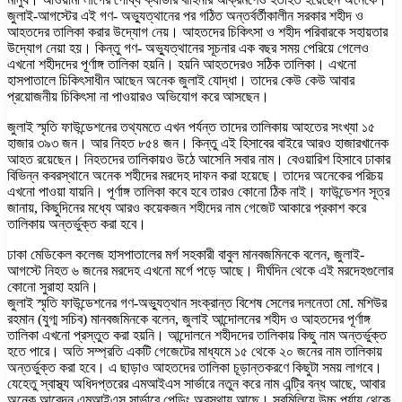
জুলাই-আগস্টের এই গণ- অভ্যুত্থানের পর গঠিত অন্তর্বর্তীকালীন সরকার শহীদ ও
আহতদের তালিকা করার উদ্যোগ নেয়। আহতদের চিকিৎসা ও শহীদ পরিবারকে সহায়তার
উদ্যোগ নেয়া হয়। কিন্তু গণ- অভ্যুত্থানের সূচনার এক বছর সময় পেরিয়ে গেলেও
এখনো শহীদদের পূর্ণাঙ্গ তালিকা হয়নি। হয়নি আহতদেরও সঠিক তালিকা। এখনো
হাসপাতালে চিকিৎসাধীন আছেন অনেক জুলাই যোদ্ধা। তাদের কেউ কেউ আবার
প্রয়োজনীয় চিকিৎসা না পাওয়ারও অভিযোগ করে আসছেন।
জুলাই স্মৃতি ফাউন্ডেশনের তথ্যমতে এখন পর্যন্ত তাদের তালিকায় আহতের সংখ্যা ১৫
হাজার ৩৯৩ জন। আর নিহত ৮৫৪ জন। কিন্তু এই হিসাবের বাইরে আরও হাজারখানেক
আহত রয়েছেন। নিহতদের তালিকায়ও উঠে আসেনি সবার নাম। বেওয়ারিশ হিসাবে ঢাকার
বিভিন্ন কবরস্থানে অনেক শহীদের মরদেহ দাফন করা হয়েছে। তাদের অনেকের পরিচয়
এখনো পাওয়া যায়নি। পূর্ণাঙ্গ তালিকা কবে হবে তারও কোনো ঠিক নাই। ফাউন্ডেশন সূত্র
জানায়, কিছুদিনের মধ্যে আরও কয়েকজন শহীদের নাম গেজেট আকারে প্রকাশ করে
তালিকায় অন্তর্ভুক্ত করা হবে।
ঢাকা মেডিকেল কলেজ হাসপাতালের মর্গ সহকারী বাবুল মানবজমিনকে বলেন, জুলাই-
আগস্টে নিহত ৬ জনের মরদেহ এখনো মর্গে পড়ে আছে। দীর্ঘদিন থেকে এই মরদেহগুলোর
কোনো সুরাহা হয়নি।
জুলাই স্মৃতি ফাউন্ডেশনের গণ-অভ্যুত্থান সংক্রান্ত বিশেষ সেলের দলনেতা মো. মশিউর
রহমান (যুগ্ম সচিব) মানবজমিনকে বলেন, জুলাই আন্দোলনের শহীদ ও আহতদের পূর্ণাঙ্গ
তালিকা এখনো প্রস্তুত করা হয়নি। আন্দোলনে শহীদদের তালিকায় কিছু নাম অন্তর্ভুক্ত
হতে পারে। অতি সম্প্রতি একটি গেজেটের মাধ্যমে ১৫ থেকে ২০ জনের নাম তালিকায়
অন্তর্ভুক্ত করা হবে। এ ছাড়াও আহতদের তালিকা চূড়ান্তকরণে কিছুটা সময় লাগবে।
যেহেতু স্বাস্থ্য অধিদপ্তরের এমআইএস সার্ভারে নতুন করে নাম এন্ট্রি বন্ধ আছে, আবার
অনেক আবেদন এমআইএস সার্ভারে পেন্ডিং অবস্থায় আছে। সবমিলিয়ে উচ্চ পর্যায় থেকে