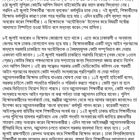
৪ঠা জুলাই সুপ্রিম কোর্টের আপিল বিভাগ হাইকোর্টের রায় বহাল রাখার সিদ্ধান্ত নেয়।
পরদিন ৬ই জুলাই শিক্ষার্থীরা ‘বাংলা ব্লকেড’ কর্মসূচির ডাক দেয়। ৭ই জুলাই, শিক্ষার্থীদের
বিক্ষোভ কর্মসূচির কারণে ঢাকা শহর স্থবির হয়ে যায়। এদিন ছয়টির বেশি ব্যস্ত সড়ক
অবরোধ করেন শিক্ষার্থীরা। এ বিক্ষোভকে ‘অযৌক্তিক’ উল্লেখ করে বিষয়টি সর্বোচ্চ
আদালতে নিষ্পত্তি হওয়া উচিত বলে মন্তব্য করেন শেখ হাসিনা।
৮ই জুলাই অবরোধ ও বিক্ষোভ জোরালো হতে থাকে। এতে করে ঢাকাবাসী ও অন্যান্য
জেলার সঙ্গে ঢাকার যোগাযোগ বন্ধ হয়ে যায়। বিক্ষোভকারীরা একটি নতুন আইন প্রণয়নের
মাধ্যমে সরকারি চাকরিতে সব অযৌক্তিক ও বৈষম্যমূলক কোটা সম্পূর্ণভাবে বাদ দেয়ার
একদফা দাবি জানান। ১০ই জুলাই সরকারি চাকরিতে সরাসরি নিয়োগে (নবম থেকে ১৩তম
গ্রেড) কোটার বিষয়ে পক্ষগুলোকে চার সপ্তাহের জন্য স্থিতাবস্থা বজায় রাখতে নির্দেশ
দেন আপিল বিভাগ। এই রায় সত্ত্বেও সরকার একটি ডেডিকেটেড কমিশন এবং পরবর্তী
আইন প্রণয়নের মাধ্যমে কোটা পদ্ধতি সংস্কারের প্রতিশ্রুতি না দেয়া পর্যন্ত
আন্দোলনকারীরা বিক্ষোভ চালিয়ে যাওয়ার ঘোষণা দেয়া হয়। ১১ই জুলাই হাইকোর্ট বলেন,
সরকার চাইলে কোটা পদ্ধতির পরিবর্তন ও পরিবর্ধন করতে পারবে। কোটা পূরণ না হলে
মেধার ভিত্তিতে নিয়োগ দিতে পারবে। তবে আন্দোলনরত শিক্ষার্থীরা বলেন, কোটা পদ্ধতি
সংস্কারে সংসদে আইন প্রণয়ন না করা পর্যন্ত তারা আন্দোলন চালিয়ে যাবেন। পুলিশ
বিক্ষোভকারীদের সতর্কবার্তা দেয়, মন্ত্রীরা আন্দোলন থেকে সরে আসার আহ্বান জানালেও তা
উপেক্ষা করে আন্দোলনকারীরা ‘বাংলা ব্লকেড’ কর্মসূচি পালন করেন। কয়েকটি স্থানে
আইনশৃঙ্খলা বাহিনীর সঙ্গে শিক্ষার্থীদের সংঘর্ষ হয়। ১২ই জুলাই ঢাকার বাইরে শিক্ষার্থীদের
ওপর পুলিশের হামলার প্রতিবাদে এবং কোটা পদ্ধতি সংস্কারের দাবি জানিয়ে রাজধানীর
শাহবাগ মোড় অবরোধ করেন বিক্ষোভকারীরা। এদিন সাবেক আইনমন্ত্রী আন্দোলনকারীদের
হুঁশিয়ারি দিয়ে বলেন, আন্দোলন চলতে থাকলে সরকার ব্যবস্থা নিতে বাধ্য হবে। ১৩ই
জুলাই রাজশাহীতে রেলপথ অবরোধ করে শিক্ষার্থীরা বিক্ষোভ করেন। ঢাকা বিশ্ববিদ্যালয়ে
শিক্ষার্থীরা সংবাদ সম্মেলন করে অভিযোগ করেন, মামলা দিয়ে শিক্ষার্থীদের আন্দোলনে বাধা