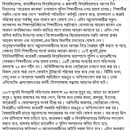
বিশ্ববিদ্যালয়, জাহাঙ্গীরনগর বিশ্ববিদ্যালয় ও রাজশাহী বিশ্ববিদ্যালয়ে আগের দিন
নিহতদের ‘গায়েবানা জানাজা’ চলাকালে পুলিশ শিক্ষার্থীদের ওপর হামলা চালায়। শিক্ষার্থীরা
পরদিন থেকে সারা দেশে ‘কমপ্লিট শাটডাউন’ কর্মসূচি ঘোষণা করে; হাসপাতাল ও জরুরি
পরিষেবা ছাড়া সবকিছু বন্ধ থাকবে বলে ঘোষণা দেন। এদিন আন্দোলনকারীরা স্কুল-
কলেজসহ সব শিক্ষাপ্রতিষ্ঠানের শিক্ষার্থীদের প্রতিবাদে যোগদানের আহ্বান জানান এবং
সাধারণ নাগরিকদেরও সমর্থন জানিয়ে পাশে থাকার আহ্বান জানানো হয়। এদিন শেখ
হাসিনা জাতির উদ্দেশ্যে ভাষণে বিক্ষোভকারীদের বিচারব্যবস্থার প্রতি আস্থা রাখার
আহ্বান জানান এবং হত্যাকাণ্ডের বিচার বিভাগীয় তদন্তের ঘোষণা দেন।
অনুপ্রবেশকারীরা যাতে আন্দোলনকারীদের মধ্যে আশ্রয় নিয়ে নৈরাজ্য সৃষ্টি করতে না পারে,
সেজন্য তিনি শিক্ষার্থীদের সতর্ক থাকার আহ্বান জানান। ১৮ই জুলাই ব্র্যাক
ইউনিভার্সিটিসহ কয়েকটি বেসরকারি বিশ্ববিদ্যালয় ক্যাম্পাসে পুলিশ ও ছাত্রলীগের
লোকজন শিক্ষার্থীদের ওপর হামলা চালায়। ১৯টি জেলায় সংঘর্ষের ফলে সহিংসতায়
কমপক্ষে ২৯ জন শহীদ হন। অনির্দিষ্টকালের জন্য মেট্রোরেল চলাচল বন্ধ করা হয়।
বিকাল থেকে সারা দেশে মোবাইল ইন্টারনেট পরিষেবা বন্ধ করে দেয়া হয়। বিটিভি ভবন,
সেতু ভবন ও অন্যান্য সরকারি প্রতিষ্ঠানে ভাঙচুর ও অগ্নিসংযোগ করা হয়। ঢাকা
এলিভেটেড এক্সপ্রেসওয়ের বনানী টোলপ্লাজায় সন্ধ্যায় আগুনের ঘটনা ঘটে।
১৯শে জুলাই দিনব্যাপী সহিংসতায় কমপক্ষে ৬৬ জনের মৃত্যু হয়, আহত হন কয়েকশ’
মানুষ। জুমার নামাজের পর সারা দেশে, বিশেষ করে ঢাকার বাড্ডা, রামপুরা, উত্তরা,
যাত্রাবাড়ী ও মোহাম্মদপুরে সংঘর্ষ তীব্র হয়। নরসিংদীর কারাগার, মেট্রোরেল স্টেশন,
বিআরটিএ অফিসসহ কয়েকটি সরকারি প্রতিষ্ঠানে ভাঙচুর ও অগ্নিসংযোগ করা হয়।
বৈষম্যবিরোধী ছাত্র আন্দোলনের সমন্বয়করা নয় দফা দাবি ঘোষণা করেন। যার মধ্যে ছিল
শেখ হাসিনাকে ক্ষমা চাইতে হবে, কয়েকজন মন্ত্রী ও বিশ্ববিদ্যালয়ের ভিসিদের পদত্যাগ
করতে হবে, হামলায় জড়িত ছাত্রলীগ ও পুলিশ সদস্যদের শাস্তি দিতে হবে,
ক্ষতিগ্রস্তদের ক্ষতিপূরণ ও আন্দোলনকারীদের আইনি সুরক্ষা দিতে হবে। এদিন মধ্যরাত