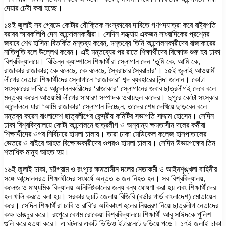
দেয়ার চেষ্টা করা হচ্ছে।
১৪ই জুলাই সব গ্রেডে কোটার যৌক্তিক সংস্কারের দাবিতে গণপদযাত্রা করে রাষ্ট্রপতি
বরাবর স্মারকলিপি দেন আন্দোলনকারীরা। সেদিন সন্ধ্যায় একজন সাংবাদিকের প্রশ্নের
জবাবে শেখ হাসিনা বিতর্কিত মন্তব্য করেন, মন্তব্যে তিনি আন্দোলনকারীদের রাজাকারের
নাতিপুতি বলে উল্লেখ করেন। এই মন্তব্যের পর রাতে শিক্ষার্থীদের বিক্ষোভ শুরু হয় ঢাকা
বিশ্ববিদ্যালয়ে। বিভিন্ন ক্যাম্পাসে শিক্ষার্থীরা স্লোগান দেন ‘তুমি কে, আমি কে,
রাজাকার রাজাকার; কে বলেছে, কে বলেছে, স্বৈরাচার স্বৈরাচার’। ১৫ই জুলাই আওয়ামী
লীগের নেতারা শিক্ষার্থীদের স্লোগানে ‘রাজাকার’ শব্দ ব্যবহারের নিন্দা জানান। কোটা
সংস্কারের দাবিতে আন্দোলনকারীদের ‘রাজাকার’ স্লোগানের জবাব ছাত্রলীগই দেবে বলে
মন্তব্য করেন আওয়ামী লীগের সাধারণ সম্পাদক ওবায়দুল কাদের। দুপুরে কোটা সংস্কার
আন্দোলনে যারা ‘আমি রাজাকার’ স্লোগান দিচ্ছেন, তাদের শেষ দেখিয়ে ছাড়বেন বলে
মন্তব্য করেন বাংলাদেশ ছাত্রলীগের কেন্দ্রীয় কমিটির সভাপতি সাদ্দাম হোসেন। সেদিন
ঢাকা বিশ্ববিদ্যালয়ে কোটা আন্দোলনে ছাত্রলীগ ও অন্যান্য ক্ষমতাসীন দলের কর্মীরা
শিক্ষার্থীদের ওপর নির্বিচারে হামলা চালায়। তারা ঢাকা মেডিকেল কলেজ হাসপাতালের
ভেতরে ও বাইরে আহত বিক্ষোভকারীদের ওপরও হামলা চালায়। সেদিন উভয়পক্ষের তিন
শতাধিক মানুষ আহত হয়।
১৬ই জুলাই ঢাকা, চট্টগ্রাম ও রংপুরে ক্ষমতাসীন দলের নেতাকর্মী ও আইনশৃঙ্খলা বাহিনীর
সঙ্গে আন্দোলনরত শিক্ষার্থীদের সংঘর্ষে অন্তত ৬ জন নিহত হন। সব বিশ্ববিদ্যালয়,
কলেজ ও মাধ্যমিক বিদ্যালয় অনির্দিষ্টকালের জন্য বন্ধ ঘোষণা করা হয় এবং শিক্ষার্থীদের
হল খালি করতে বলা হয়। সরকার ছয়টি জেলায় বিজিবি (বর্ডার গার্ড বাংলাদেশ) মোতায়েন
করে। সেদিন শিক্ষার্থীরা ঢাবি ও রাবি’র অধিকাংশ হলের নিয়ন্ত্রণ নিয়ে ছাত্রলীগ নেতাদের
কক্ষ ভাঙচুর করে। রংপুরে বেগম রোকেয়া বিশ্ববিদ্যালয়ে শিক্ষার্থী আবু সাঈদকে পুলিশ
গুলি করে হত্যা করে। এ ঘটনার একটি ভিডিও ইন্টারনেটে ছড়িয়ে পড়ে। ১৭ই জুলাই ঢাকা