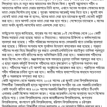
সিদ্ধান্ত হবে যে নতুন করে আহতদের নাম নিবেন কিনা। জুলাই আন্দোলনে শহীদ ও
আহতদের মাসিক ভাতা দেয়ার ব্যাপারে তিনি বলেন, এখানে অনেক সংখ্যক লোকদের জন্য
ভাতা দেয়ার সিস্টেম চালু হচ্ছে। সুতরাং আমাদের আরেকটু সময় নিতে হবে। জুলাই মাস
থেকেই ভাতা দেয়া শুরু না হলেও, যাদের ভাতা দেয়া হবে তাদেরকে জুলাই থেকেই কাউন্ট
করা হবে। তবে আগস্ট থেকে ভাতা দেয়া শুরু হতে পারে। সেক্ষেত্রে তাদেরকে ২ মাসের
ভাতা অর্থাৎ জুলাই-আগস্টের ভাতা একসঙ্গে দেয়া হবে।
ফাউন্ডেশন সূত্র জানিয়েছে, যাত্রার পর গত বছরের ১০ই সেপ্টেম্বর থেকে ১১০ কোটি
টাকার সহায়তা দেয়া হয়েছে আহত ও নিহতদের। আহতদের চিকিৎসা ও কর্মসংস্থানের
ব্যবস্থা করা হয়েছে। শহীদ পরিবারের সদস্যদের জন্য বেসরকারি খাতে চাকরির ব্যবস্থা
করা হয়েছে। বিভিন্ন সংস্থার সঙ্গে পুনর্বাসন উদ্যোগ বাস্তবায়ন করা হয়েছে। প্রকৃত
শহীদের সংখ্যা নিয়ে বিভ্রান্তি দূর করতে এমআইএসভিত্তিক যাচাইকৃত তালিকা প্রস্তুত
করা হবে। জাল দাবি বাতিলের জন্য অফিসিয়াল চিঠি দেয়া হবে। অজ্ঞাতনামা শহীদদের
জন্য বিশেষ সেল গঠন। মন্ত্রণালয়ের সঙ্গে সমন্বয়ে চূড়ান্ত তালিকা প্রস্তুত করা হবে।
এ ছাড়া প্রথম বর্ষপূর্তি উপলক্ষে শহীদদের নামে বৃক্ষরোপণ ও স্মৃতিফলক স্থাপন করা
হবে। শহীদদের স্মরণে ৫ই আগস্ট বড় অনুষ্ঠানের আয়োজন করা হবে। প্রান্তিক পর্যায়ের
শহীদ পরিবারের চাহিদা তুলে ধরা হবে। জাতীয় পর্যায়ে ক্যাম্পেইনের মাধ্যমে সচেতনতা
সৃষ্টি ও সরকারকে সম্পৃক্ত করা হবে।
কোটা আন্দোলন থেকে সরকার পতন: ২০২৪ সালের ২রা জুলাই ঢাকা বিশ্ববিদ্যালয়ের
শিক্ষার্থীরা ‘বৈষম্যবিরোধী ছাত্র আন্দোলন’র ব্যানারে সংগঠিত হয় এবং সরকারি চাকরিতে
কোটা পদ্ধতি বাতিল করে ২০১৮ সালের সরকারি বিজ্ঞপ্তি পুনর্বহালের দাবিতে টিএসসি
এলাকায় একটি বিক্ষোভ সমাবেশ করেন। পরের কয়েকদিন দেশের অন্যান্য অংশে বিক্ষোভ
ছড়িয়ে পড়ে। ঢাকা বিশ্ববিদ্যালয় থেকে জাহাঙ্গীরনগর বিশ্ববিদ্যালয়, জগন্নাথ
বিশ্ববিদ্যালয়, বাংলাদেশ কৃষি বিশ্ববিদ্যালয়, বরিশাল বিশ্ববিদ্যালয় ও চট্টগ্রাম
বিশ্ববিদ্যালয় পর্যন্ত শিক্ষার্থীরা তাদের ক্যাম্পাস ও এর আশপাশে মিছিল-সমাবেশ করে।