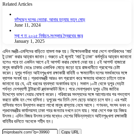
Related Articles
ফাঁসছেন দলের নেতারা, আনার হত্যায় নতুন মোড়
June 11, 2024
স্বা গ ত ২০২৫ নির্বাচন-সংস্কার দ্বৈরথের বছর
January 1, 2025
এদিন মন্ত্রী-এমপিদের বাড়িতে হামলা শুরু হয়। বিক্ষোভকারীরা সারা দেশে নাগরিকদের ‘মার্চ
টু ঢাকা’ করার আহ্বান জানান। শুরুতে ৬ই জুলাই ‘মার্চ টু ঢাকা’ কর্মসূচির আহ্বান জানানো
হলেও পরে তা একদিন আগে ৫ই আগস্ট করার ঘোষণা দেয়া হয়। ৫ই আগস্ট হাজারো
মানুষ কারফিউ ভেঙে ঢাকার একাধিক মোড়ে জড়ো হয়ে রাজধানীতে প্রবেশের চেষ্টা
করেন। দুপুর পর্যন্ত আইনশৃঙ্খলা রক্ষাকারী বাহিনী ও ক্ষমতাসীন দলের সমর্থকদের সঙ্গে
ব্যাপক সংঘর্ষ হয়। প্রধানমন্ত্রী আরও বল প্রয়োগ করে ক্ষমতায় থাকতে চাইলে তাকে
জানানো হয় যে, এই ধরনের ব্যবস্থা অকার্যকর হবে। সকাল ১০টা থেকে দুপুর দেড়টা
পর্যন্ত দেশব্যাপী ইন্টারনেট ব্ল্যাকআউট ছিল। পরে সেনাপ্রধান দুপুর ২টায় জাতির
উদ্দেশ্যে ভাষণ দেয়ার ঘোষণা করেন। পরিবারের সদস্যদের সঙ্গে আলোচনার পর পদত্যাগ
করতে রাজি হন শেখ হাসিনা। দুপুরের পর তিনি দেশ ছেড়ে ভারতে চলে যান। এর পরই
হাসিনার পতন উদ্‌যাপন করতে লাখো মানুষ রাস্তায় নেমে আসে। গণভবন, সংসদ ভবন ও
প্রধানমন্ত্রীর কার্যালয়সহ ঢাকা শহর জনতার দখলে চলে যায়। সারা দেশে শুরু হয় বিজয়
উৎসব। এদিন বিজয় উৎসব চলার মধ্যেও দেশের বিভিন্নস্থানে আইনশৃঙ্খলা রক্ষাকারী
বাহিনীর গুলিতে অনেকে শহীদ হন।
Copy URL