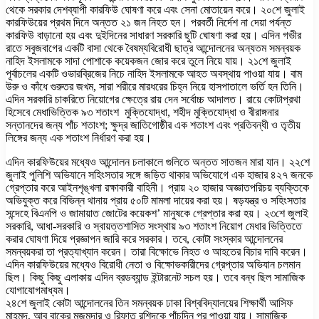
থেকে সরকার দেশব্যাপী কারফিউ ঘোষণা করে এবং সেনা মোতায়েন করে। ২০শে জুলাই
কারফিউয়ের প্রথম দিনে অন্তত ২১ জন নিহত হন। পরবর্তী নির্দেশ না দেয়া পর্যন্ত
কারফিউ বাড়ানো হয় এবং দুইদিনের সাধারণ সরকারি ছুটি ঘোষণা করা হয়। এদিন গভীর
রাতে সবুজবাগের একটি বাসা থেকে বৈষম্যবিরোধী ছাত্র আন্দোলনের অন্যতম সমন্বয়ক
নাহিদ ইসলামকে সাদা পোশাকে কয়েকজন জোর করে তুলে নিয়ে যায়। ২১শে জুলাই
পূর্বাচলের একটি ওভারব্রিজের নিচে নাহিদ ইসলামকে আহত অবস্থায় পাওয়া যায়। বাম
উরু ও কাঁধে গুরুতর জখম, সারা শরীরে মারধরের চিহ্ন নিয়ে হাসপাতালে ভর্তি হন তিনি।
এদিন সরকারি চাকরিতে নিয়োগের ক্ষেত্রে রায় দেন সর্বোচ্চ আদালত। রায়ে কোটাপ্রথা
হিসেবে মেধাভিত্তিক ৯৩ শতাংশ মুক্তিযোদ্ধা, শহীদ মুক্তিযোদ্ধা ও বীরাঙ্গনার
সন্তানদের জন্য পাঁচ শতাংশ; ক্ষুদ্র জাতিগোষ্ঠীর এক শতাংশ এবং প্রতিবন্ধী ও তৃতীয়
লিঙ্গের জন্য এক শতাংশ নির্ধারণ করা হয়।
এদিন কারফিউয়ের মধ্যেও আন্দোলন চলাকালে গুলিতে অন্তত সাতজন মারা যান। ২২শে
জুলাই পুলিশি অভিযানে সহিংসতার সঙ্গে জড়িত থাকার অভিযোগে এক হাজার ৪২৭ জনকে
গ্রেপ্তার করে আইনশৃঙ্খলা রক্ষাকারী বাহিনী। প্রায় ২০ হাজার অজ্ঞাতপরিচয় ব্যক্তিকে
অভিযুক্ত করে বিভিন্ন থানায় প্রায় ৫০টি মামলা দায়ের করা হয়। ষড়যন্ত্র ও সহিংসতার
সন্দেহে বিএনপি ও জামায়াত জোটের কয়েকশ’ মানুষকে গ্রেপ্তার করা হয়। ২৩শে জুলাই
সরকারি, আধা-সরকারি ও স্বায়ত্তশাসিত সংস্থায় ৯৩ শতাংশ নিয়োগ মেধার ভিত্তিতে
করার ঘোষণা দিয়ে প্রজ্ঞাপন জারি করে সরকার। তবে, কোটা সংস্কার আন্দোলনের
সমন্বয়করা তা প্রত্যাখ্যান করেন। তারা বিক্ষোভে নিহত ও আহতের বিচার দাবি করেন।
এদিন কারফিউয়ের মধ্যেও বিরোধী নেতা ও বিক্ষোভকারীদের গ্রেপ্তার অভিযান চলমান
ছিল। কিছু কিছু এলাকায় এদিন ব্রডব্যান্ড ইন্টারনেট সচল হয়। তবে বন্ধ ছিল সামাজিক
যোগাযোগমাধ্যম।
২৪শে জুলাই কোটা আন্দোলনের তিন সমন্বয়ক ঢাকা বিশ্ববিদ্যালয়ের শিক্ষার্থী আসিফ
মাহমুদ, আবু বাকের মজুমদার ও রিফাত রশিদকে পাঁচদিন পর পাওয়া যায়। সামাজিক