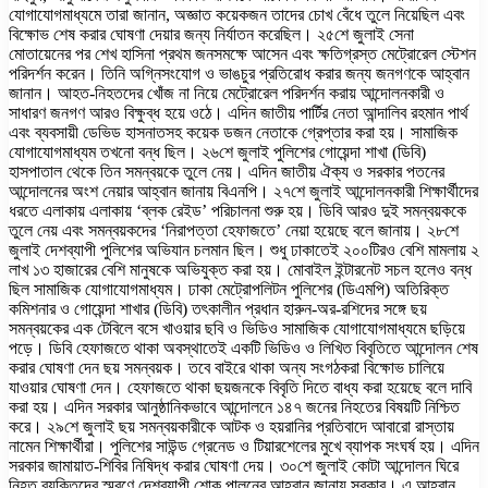
যোগাযোগমাধ্যমে তারা জানান, অজ্ঞাত কয়েকজন তাদের চোখ বেঁধে তুলে নিয়েছিল এবং
বিক্ষোভ শেষ করার ঘোষণা দেয়ার জন্য নির্যাতন করেছিল। ২৫শে জুলাই সেনা
মোতায়েনের পর শেখ হাসিনা প্রথম জনসমক্ষে আসেন এবং ক্ষতিগ্রস্ত মেট্রোরেল স্টেশন
পরিদর্শন করেন। তিনি অগ্নিসংযোগ ও ভাঙচুর প্রতিরোধ করার জন্য জনগণকে আহ্বান
জানান। আহত-নিহতদের খোঁজ না নিয়ে মেট্রোরেল পরিদর্শন করায় আন্দোলনকারী ও
সাধারণ জনগণ আরও বিক্ষুব্ধ হয়ে ওঠে। এদিন জাতীয় পার্টির নেতা আন্দালিব রহমান পার্থ
এবং ব্যবসায়ী ডেভিড হাসনাতসহ কয়েক ডজন নেতাকে গ্রেপ্তার করা হয়। সামাজিক
যোগাযোগমাধ্যম তখনো বন্ধ ছিল। ২৬শে জুলাই পুলিশের গোয়েন্দা শাখা (ডিবি)
হাসপাতাল থেকে তিন সমন্বয়কে তুলে নেয়। এদিন জাতীয় ঐক্য ও সরকার পতনের
আন্দোলনের অংশ নেয়ার আহ্বান জানায় বিএনপি। ২৭শে জুলাই আন্দোলনকারী শিক্ষার্থীদের
ধরতে এলাকায় এলাকায় ‘ব্লক রেইড’ পরিচালনা শুরু হয়। ডিবি আরও দুই সমন্বয়ককে
তুলে নেয় এবং সমন্বয়কদের ‘নিরাপত্তা হেফাজতে’ নেয়া হয়েছে বলে জানায়। ২৮শে
জুলাই দেশব্যাপী পুলিশের অভিযান চলমান ছিল। শুধু ঢাকাতেই ২০০টিরও বেশি মামলায় ২
লাখ ১৩ হাজারের বেশি মানুষকে অভিযুক্ত করা হয়। মোবাইল ইন্টারনেট সচল হলেও বন্ধ
ছিল সামাজিক যোগাযোগমাধ্যম। ঢাকা মেট্রোপলিটন পুলিশের (ডিএমপি) অতিরিক্ত
কমিশনার ও গোয়েন্দা শাখার (ডিবি) তৎকালীন প্রধান হারুন-অর-রশিদের সঙ্গে ছয়
সমন্বয়কের এক টেবিলে বসে খাওয়ার ছবি ও ভিডিও সামাজিক যোগাযোগমাধ্যমে ছড়িয়ে
পড়ে। ডিবি হেফাজতে থাকা অবস্থাতেই একটি ভিডিও ও লিখিত বিবৃতিতে আন্দোলন শেষ
করার ঘোষণা দেন ছয় সমন্বয়ক। তবে বাইরে থাকা অন্য সংগঠকরা বিক্ষোভ চালিয়ে
যাওয়ার ঘোষণা দেন। হেফাজতে থাকা ছয়জনকে বিবৃতি দিতে বাধ্য করা হয়েছে বলে দাবি
করা হয়। এদিন সরকার আনুষ্ঠানিকভাবে আন্দোলনে ১৪৭ জনের নিহতের বিষয়টি নিশ্চিত
করে। ২৯শে জুলাই ছয় সমন্বয়কারীকে আটক ও হয়রানির প্রতিবাদে আবারো রাস্তায়
নামেন শিক্ষার্থীরা। পুলিশের সাউন্ড গ্রেনেড ও টিয়ারশেলের মুখে ব্যাপক সংঘর্ষ হয়। এদিন
সরকার জামায়াত-শিবির নিষিদ্ধ করার ঘোষণা দেয়। ৩০শে জুলাই কোটা আন্দোলন ঘিরে
নিহত ব্যক্তিদের স্মরণে দেশব্যাপী শোক পালনের আহ্বান জানায় সরকার। এ আহ্বান