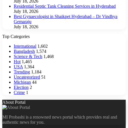
July 18, 2026
Residential Septic Tank Cleaning Services in Hyderabad
July 18, 2026
Best Gynaecologist in Shaikpet Hyderabad – Dr Vindhya
Gemaraju
July 18, 2026
Top Categories
International
1,602
Bangladesh
1,574
Science & Tech
1,468
Hot
1,465
USA
1,364
Trending
1,184
Uncategorized
51
Michigan
44
Election
2
Crime
1
About Portal
MI Probashi is a renowned news portal which provides real and
authentic news for you.