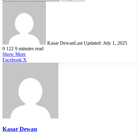
Kasar Dewan
Last Updated: July 1, 2025
0
122
9 minutes read
Show More
LinkedIn
Pinterest
Reddit
WhatsApp
Telegram
Viber
Share
Facebook
X
via
Email
Kasar Dewan