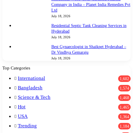
Company in India – Planet India Remedies Pvt
Ltd
July 18, 2026
Residential Septic Tank Cleaning Services in
Hyderabad
July 18, 2026
Best Gynaecologist in Shaikpet Hyderabad –
Dr Vindhya Gemaraju
July 18, 2026
Top Categories
International
1,602
Bangladesh
1,574
Science & Tech
1,468
Hot
1,465
USA
1,364
Trending
1,184