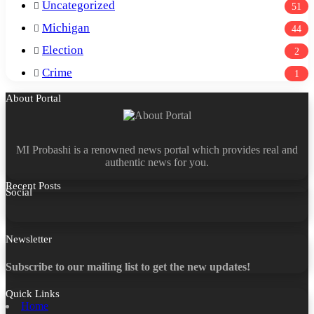
Uncategorized
51
Michigan
44
Election
2
Crime
1
About Portal
MI Probashi is a renowned news portal which provides real and
authentic news for you.
Recent Posts
Social
Facebook
X
LinkedIn
YouTube
Newsletter
Subscribe to our mailing list to get the new updates!
Quick Links
Home