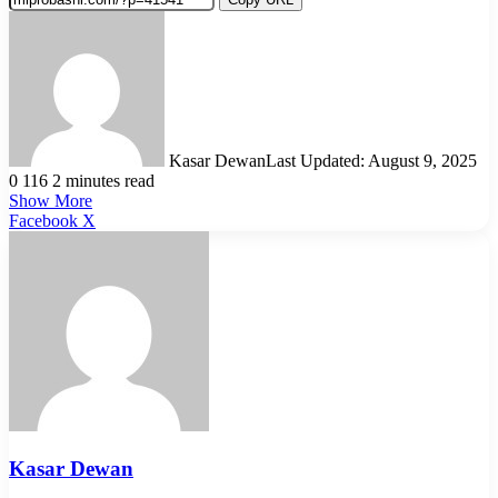
Kasar Dewan
Last Updated: August 9, 2025
0
116
2 minutes read
Show More
LinkedIn
Pinterest
Reddit
WhatsApp
Telegram
Viber
Share
Facebook
X
via
Email
Kasar Dewan