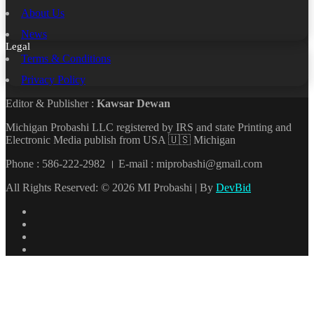
About Us
News
Legal
Terms & Conditions
Privacy Policy
Editor & Publisher :
Kawsar Dewan
Michigan Probashi LLC registered by IRS and state Printing and
Electronic Media publish from USA 🇺🇸 Michigan
Phone : 586-222-2982 । E-mail : miprobashi@gmail.com
All Rights Reserved: © 2026 MI Probashi | By
DevBid
Facebook
X
LinkedIn
YouTube
Back
to
top
button