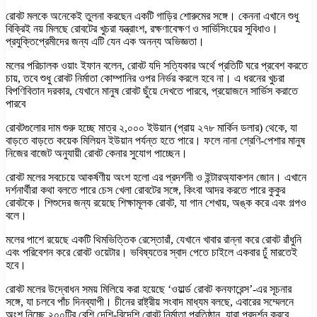
রোবট মলকে অনেকেই তুলনা করছেন একটি গাড়ির শোরুমের সঙ্গে। কেননা এখানে শুধু
বিক্রিই নয় মিলছে রোবটের খুচরা যন্ত্রাংশ, রক্ষণাবেক্ষণ ও সার্ভিসিংয়ের সুবিধাও।
প্রযুক্তিপ্রেমীদের জন্য এটি যেন এক অনন্য অভিজ্ঞতা।
মলের পরিচালক ওয়াং ইফান বলেন, রোবট যদি সত্যিকার অর্থে প্রতিটি ঘরে প্রবেশ করতে
চায়, তবে শুধু রোবট নির্মাতা কোম্পানির ওপর নির্ভর করলে হবে না। এ ধরনের খুচরা
বিপণিবিতান দরকার, যেখানে মানুষ রোবট ছুঁয়ে দেখতে পারবে, প্রয়োজনে সার্ভিস করাতে
পারবে
রোবটগুলোর দাম শুরু হচ্ছে মাত্র ২,০০০ ইউয়ান (প্রায় ২৭৮ মার্কিন ডলার) থেকে, যা
বাড়তে বাড়তে কয়েক মিলিয়ন ইউয়ান পর্যন্ত হতে পারে। ফলে নানা শ্রেণি-পেশার মানুষ
নিজের বাজেট অনুযায়ী রোবট কেনার সুযোগ পাচ্ছেন।
রোবট মলের সবচেয়ে আকর্ষণীয় অংশ হলো এর প্রদর্শনী ও ইন্টারঅ্যাকশন জোন। এখানে
দর্শনার্থীরা কথা বলতে পারে চেস খেলা রোবটের সঙ্গে, কিংবা আদর করতে পারে কুকুর
রোবটকে। শিশুদের জন্য রয়েছে শিক্ষামূলক রোবট, যা গান শেখায়, অঙ্ক করে এবং গল্পও
বলে।
মলের পাশে রয়েছে একটি থিমভিত্তিক রেস্তোরাঁ, যেখানে খাবার রান্না করে রোবট রাঁধুনি
এবং পরিবেশন করে রোবট ওয়েটার। ভবিষ্যতের স্বাদ পেতে চাইলে একবার ঢুঁ মারতেই
হবে।
রোবট মলের উদ্বোধন সময় মিলিয়ে করা হয়েছে ‘ওয়ার্ল্ড রোবট কনফারেন্স’-এর সূচনার
সঙ্গে, যা চলবে পাঁচ দিনব্যাপী। চীনের রাষ্ট্রীয় সংবাদ মাধ্যম বলছে, এবারের সম্মেলনে
অংশ নিচ্ছে ২০০টির বেশি দেশি-বিদেশি রোবট নির্মাতা প্রতিষ্ঠান, যারা প্রদর্শন করবে