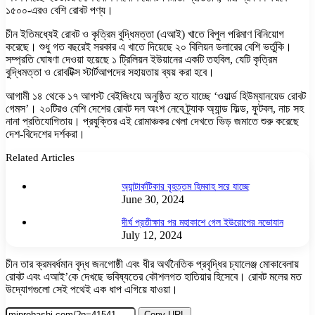
১৫০০-এরও বেশি রোবট পণ্য।
চীন ইতিমধ্যেই রোবট ও কৃত্রিম বুদ্ধিমত্তা (এআই) খাতে বিপুল পরিমাণ বিনিয়োগ
করেছে। শুধু গত বছরেই সরকার এ খাতে দিয়েছে ২০ বিলিয়ন ডলারের বেশি ভর্তুকি।
সম্প্রতি ঘোষণা দেওয়া হয়েছে ১ ট্রিলিয়ন ইউয়ানের একটি তহবিল, যেটি কৃত্রিম
বুদ্ধিমত্তা ও রোবটিক্স স্টার্টআপদের সহায়তায় ব্যয় করা হবে।
আগামী ১৪ থেকে ১৭ আগস্ট বেইজিংয়ে অনুষ্ঠিত হতে যাচ্ছে ‘ওয়ার্ল্ড হিউম্যানয়েড রোবট
গেমস’। ২০টিরও বেশি দেশের রোবট দল অংশ নেবে ট্র্যাক অ্যান্ড ফিল্ড, ফুটবল, নাচ সহ
নানা প্রতিযোগিতায়। প্রযুক্তির এই রোমাঞ্চকর খেলা দেখতে ভিড় জমাতে শুরু করেছে
দেশ-বিদেশের দর্শকরা।
Related Articles
অ্যান্টার্কটিকার বৃহত্তম হিমবাহ সরে যাচ্ছে
June 30, 2024
দীর্ঘ প্রতীক্ষার পর মহাকাশে গেল ইউরোপের নভোযান
July 12, 2024
চীন তার ক্রমবর্ধমান বৃদ্ধ জনগোষ্ঠী এবং ধীর অর্থনৈতিক প্রবৃদ্ধির চ্যালেঞ্জ মোকাবেলায়
রোবট এবং এআই’কে দেখছে ভবিষ্যতের কৌশলগত হাতিয়ার হিসেবে। রোবট মলের মত
উদ্যোগগুলো সেই পথেই এক ধাপ এগিয়ে যাওয়া।
Copy URL