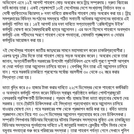
অভিযোগ এনে ১২ই আগস্ট শাহবাগ মোড় অবরোধ করে হিন্দু সম্প্রদায়। দ্রুত বিচারের
দাবি জানায় তারা। একই প্রেক্ষাপটে ১৩ই সেপ্টেম্বর দেশে সংখ্যালঘু নির্যাতন বন্ধ ও
দোষী ব্যক্তিদের বিচারসহ ৮ দফা দাবিতে রাজধানীর শাহবাগ মোড় অবরোধ করা হয়। হিন্দু
সমপ্রদায়ের বিভিন্ন সংগঠনের সমন্বয়ে গঠিত সনাতনী অধিকার আন্দোলনের ব্যানারে এই
কর্মসূচি পালিত হয়। ১৪ই আগস্ট চার দফা দাবিতে সপ্তাহব্যাপী ‘রেজিস্ট্যান্স উইক’
কর্মসূচি ঘোষণা করে বৈষম্যবিরোধী ছাত্র আন্দোলন। এর অংশ হিসেবে শাহবাগে অবস্থান
কর্মসূচি এবং শহীদদের স্মরণে শাহবাগ থেকে পদযাত্রা, মোমবাতি প্রজ্জ্বলন ও দোয়ার
কর্মসূচির আয়োজন করা হয়।
৭ই সেপ্টেম্বর শাহবাগ জাতীয় জাদুঘরের সামনে মহাসমাবেশ করেন চাকরিপ্রত্যাশীরা।
এরপর দুপুর ১টার দিকে তারা শাহবাগ মোড়ে সড়ক অবরোধ করেন। অবরোধ থেকে তারা
জানান, অন্তর্বর্তীকালীন সরকারের উপদেষ্টা প্রতিনিধিদল এসে দাবি পূরণে সুস্পষ্ট আশ্বাস
না দেয়া পর্যন্ত তারা আন্দোলন চালিয়ে যাবেন। বেশকিছু দিন তারা এই আন্দোলন চালিয়ে
যান। পরে সরকারি চাকরিতে প্রবেশের সর্বোচ্চ বয়সসীমা ৩০ থেকে ৩২ বছর করার
সিদ্ধান্ত নেয়া হয়।
ভাতা বৃদ্ধি করে ৫০ হাজার টাকা করার দাবিতে ২২শে ডিসেম্বর থেকে শাহবাগে কর্মবিরতি
ও অবস্থান কর্মসূচি পালন করেন বিভিন্ন স্বাস্থ্য প্রতিষ্ঠানে কর্মরত পোস্টগ্রাজুয়েট
বেসরকারি প্রশিক্ষণার্থী চিকিৎসকরা। প্রথম পাঁচ হাজার টাকা ভাতা বাড়ানোর ঘোষণা দেয়
সরকার। তবে ট্রেইনি চিকিৎসকরা এই সিদ্ধান্ত প্রত্যাখ্যান করে আন্দোলন চালিয়ে
যাওয়ার ঘোষণা দেন। পরে সরকারের পক্ষ থেকে প্রজ্ঞাপন জারি করা হয়। বর্ধিত ভাতার
প্রজ্ঞাপন মেনে নিয়ে গত ৩০শে ডিসেম্বর আন্দোলন প্রত্যাহার করে নেন চিকিৎসকরা।
সম্প্রতি পিলখানায় বিডিআর বিদ্রোহের ঘটনায় নিরপরাধ সদস্যদের মুক্তি এবং চাকরিচ্যুত
বিডিআর সদস্যদের পুনর্বহালের দাবিতে ৮ই জানুয়ারি সকালে কেন্দ্রীয় শহীদ মিনার থেকে
যমুনায় পদযাত্রা শুরু করে পরিবারের সদস্যরা। তারা শাহবাগ পর্যন্ত গেলে সেখানে পুলিশ