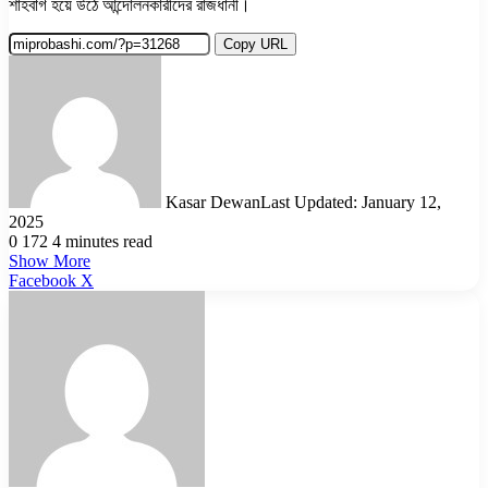
শাহবাগ হয়ে উঠে আন্দোলনকারীদের রাজধানী।
Copy URL
Kasar Dewan
Last Updated: January 12,
2025
0
172
4 minutes read
Show More
LinkedIn
Pinterest
Reddit
WhatsApp
Telegram
Viber
Share
Facebook
X
via
Email