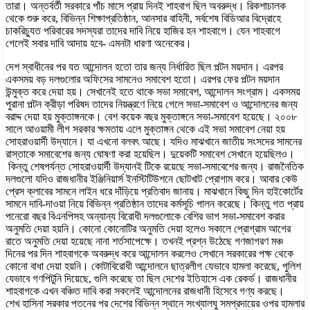
তারা। অন্তর্বর্তী সরকারে পাঁচ মাসে প্রায় দিনই শাহবাগ ছিল অবরুদ্ধ। রিকশাচালক
থেকে শুরু করে, বিভিন্ন শিক্ষাপ্রতিষ্ঠান, আনসার বাহিনী, সর্বশেষ বিডিআর বিদ্রোহে
চাকরিচ্যুত পরিবারের সদস্যরা তাদের দাবি নিয়ে হাজির হন শাহবাগে। যেন শাহবাগে
গেলেই সবার দাবি আদায় হবে- এমনটা ধারণা অনেকের।
দেশ স্বাধীনের পর যত আন্দোলন হতো তার জন্য নির্ধারিত ছিল পল্টন ময়দান। এরপর
একসময় বড় দলগুলোর অফিসের সামনেও সমাবেশ হতো। এরপর ফের পল্টন ময়দান
উন্মুক্ত করে দেয়া হয়। সেখানেই হতে থাকে সভা সমাবেশ, আন্দোলন সংগ্রাম। একসময়
পুরানা পল্টন ক্রীড়া পরিষদ তাদের নিয়ন্ত্রণে নিয়ে গেলে সভা-সমাবেশ ও আন্দোলনের জন্য
বরাদ্দ দেয়া হয় মুক্তাঙ্গনকে। বেশ কয়েক বছর মুক্তাঙ্গনে সভা-সমাবেশ হয়েছে। ২০০৮
সালে আওয়ামী লীগ সরকার ক্ষমতায় এলে মুক্তাঙ্গন থেকে এই সভা সমাবেশ নেয়া হয়
সোহরাওয়ার্দী উদ্যানে। যা এখনো বলবৎ আছে। যদিও মাঝখানে জাতীয় সংসদের সামনের
রাস্তাকে সমাবেশের জন্য ঘোষণা করা হয়েছিল। দুয়েকটি সমাবেশ সেখানে হয়েছিলও।
কিন্তু শেষপর্যন্ত সোহরাওয়ার্দী উদ্যানই টিকে রয়েছে সভা-সমাবেশের জন্য। রাজনৈতিক
দলগুলো যদিও রাজধানীর ইঞ্জিনিয়ার্স ইনস্টিটিউশনে ছোটখাট প্রোগাম করে। আবার কেউ
প্রেস ক্লাবের সামনে লাইন ধরে দাঁড়িয়ে প্রতিবাদ জানায়। মাঝখানে কিছু দিন হাইকোর্টের
সামনে দাবি-দাওয়া নিয়ে বিভিন্ন প্রতিষ্ঠান তাদের কর্মসূচি পালন করেছে। কিন্তু গত প্রায়
পনেরো বছর বিএনপিসহ অন্যান্য বিরোধী দলগুলোকে বেশির ভাগ সভা-সমাবেশ করার
অনুমতি দেয়া হয়নি। কোনো কোনোটির অনুমতি দেয়া হলেও সকালে প্রোগ্রাম আগের
রাতে অনুমতি দেয়া হয়েছে নানা শর্তসাপেক্ষে। তখনই প্রশ্ন উঠেছে গণজাগরণ মঞ্চ
দিনের পর দিন শাহবাগকে অবরুদ্ধ করে আন্দোলন করলেও সেখানে সরকারের পক্ষ থেকে
কোনো বাধা দেয়া হয়নি। কোটাবিরোধী আন্দোলনে ছাত্রলীগ যেভাবে হামলা করেছে, পুলিশ
যেভাবে গণপিটুনি দিয়েছে, গুলি করেছে তা ছিল দেশের ইতিহাসে এক রেকর্ড। রাজধানীর
শাহবাগকে এখন বঞ্চিত দাবি করা সকলেই আন্দোলনের রাজধানী হিসেবে গণ্য করছে।
শেখ হাসিনা সরকার পতনের পর দেশের বিভিন্ন স্থানে সংখ্যালঘু সমপ্রদায়ের ওপর হামলার