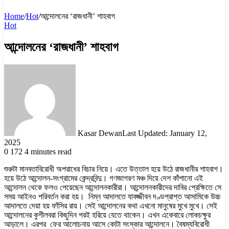
Home
/
Hot
/
আন্দোলনের ‘রাজধানী’ শাহবাগ
Hot
আন্দোলনের ‘রাজধানী’ শাহবাগ
Kasar Dewan
Last Updated: January 12,
2025
0
172
4 minutes read
শুরুটা মানবতাবিরোধী অপরাধের বিচার নিয়ে। এতে উত্তাল হয়ে উঠে রাজধানীর শাহবাগ।
হয়ে উঠে আন্দোলন-সংগ্রামের কেন্দ্রবিন্দু। গণজাগরণ মঞ্চ দিয়ে দেশ কাঁপানো এই
আন্দোলন থেকে ফলও পেয়েছেন আন্দোলনকারীরা। আন্দোলনকারীদের দাবির প্রেক্ষিতে সে
সময় আইনও পরিবর্তন করা হয়। নিম্ন আদালতে যাবজ্জীবন দণ্ডপ্রাপ্ত আসামিকে উচ্চ
আদালতে দেয়া হয় ফাঁসির রায়। সেই আন্দোলনের কথা এখনো মানুষের মুখে মুখে। সেই
আন্দোলনের কুশীলবরা কিছুদিন পরই হরিয়ে যেতে থাকেন। এখন একেবারে লোকচক্ষুর
আড়ালে। এরপর ফের আলোচনায় আসে কোটা সংস্কার আন্দোলনে। বৈষম্যবিরোধী