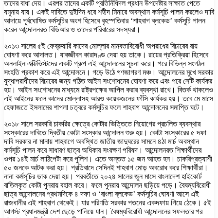
তাদের বাধা দেয়। এরপর তাদের একটি প্রতিনিধিদল প্রধান উপদেষ্টার সাক্ষাত পেতে
যমুনায় যায়। একই দাবিতে দুইদিন ধরে শহীদ মিনারে অবস্থান কর্মসূচি পালন করলেও দাবি
আদায়ে পূর্বঘোষিত কর্মসূচির অংশ হিসেবে বৃহস্পতিবার ‘শাহবাগ ব্লকেড’ কর্মসূচি পালন
করেন আন্দোলনরত বিডিআর ও তাদের পরিবারের সদস্যরা।
২০১৩ সালের ৫ই ফেব্রুয়ারি কাদের মোল্লার মানবতাবিরোধী অপরাধের বিচারের রায়
ঘোষণা করে আদালত। যাবজ্জীবন কারাদণ্ড দেয়া হয় তাকে। রায়ের প্রতিক্রিয়া হিসেবে
অনলাইন এক্টিভিস্টদের একটি গ্রুপ এই আন্দোলনের সূচনা করে। পরে বিভিন্ন সংগঠন
সংহতি প্রকাশ করে এই আন্দোলনে। গড়ে উঠে গণজাগরণ মঞ্চ। আন্দোলনের মুখে সরকার
যুদ্ধাপরাধীদের বিচারের জন্য গঠিত আইন সংশোধনের ঘোষণা করে এবং পরে সেটি কার্যকর
হয়। আইন সংশোধনের মাধ্যমে রাষ্ট্রপক্ষের আপিল করার ব্যবস্থা রাখে। বিতর্ক থাকলেও
এই আইনের ফলে কাদের মোল্লাসহ আরও কয়েকজনের ফাঁসি কার্যকর হয়। তবে মে মাসে
হেফাজতে ইসলামের শাপলা চত্বরে কর্মসূচির ফলে শাহবাগ আন্দোলনের সমাপ্তি ঘটে।
২০১৮ সালে সরকারি চাকরির ক্ষেত্রে কোটার ভিত্তিতে নিয়োগের প্রচলিত ব্যবস্থার
সংস্কারের দাবিতে দ্বিতীয় কোটা সংস্কার আন্দোলন শুরু হয়। কোটা সংস্কারের ৫ দফা
দাবি সরকার না মানায় শাহবাগে অবস্থিত জাতীয় জাদুঘরের সামনে ৪ঠা মার্চ অবস্থান
কর্মসূচি পালন করে সাধারণ ছাত্র অধিকার সংরক্ষণ পরিষদ। আন্দোলনরত শিক্ষার্থীদের
ওপর ১৪ই মার্চ লাঠিপেটা করে পুলিশ। এতে অন্তত ১৫ জন আহত হন। চাকরিপ্রত্যাশী
৫০ জনকে আটক করা হয়। প্রতিবাদে সেদিনই শাহবাগ মোড় অবরোধ করে শিক্ষার্থীরা।
নানা কর্মসূচির ডাক দেয়া হয়। পরবর্তীতে ২০২৪ সালের জুন মাসে বাংলাদেশ হাইকোর্ট
বাতিলকৃত কোটা পুনরায় বহাল করে। ফলে পুনরায় আন্দোলন ছড়িয়ে পড়ে। বৈষম্যবিরোধী
ছাত্র আন্দোলনের প্রথমদিকে ৪ দফা ও ‘বাংলা ব্লকেড’ কর্মসূচির ঘোষণা আসে এই
রাজধানীর এই শাহবাগ থেকেই। যার পরিণতি সরকার পতনের একদফায় গিয়ে ঠেকে। ৫ই
আগস্ট প্রধানমন্ত্রী দেশ ছেড়ে পালিয়ে যান। বৈষম্যবিরোধী আন্দোলনের সফলতার পর