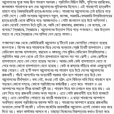
আন্দোলনের পুরো সময় ছিল শাহবাগ সরগরম। প্রতিদিন মিছিল মিটিং, পুলিশের ব্যারিকেড,
জলকামান শাহবাগকে রূপ দেয় আন্দোলনের সূতিকাগার হিসেবে। এই শাহবাগেই ছাত্রলীগ
হামলে পড়ে বৈষম্যবিরোধী ছাত্র-জনতার ওপর। শাহবাগের আন্দোলনের ঢেউ ছড়িয়ে পড়ে
গোটা দেশে। কোটা সংস্কার আন্দোলনে স্কুল, কলেজ, সরকারি-বেসরকারি বিশ্ববিদ্যালয়ের
ছাত্র-ছাত্রী থেকে ঝাঁপিয়ে পড়ে আমজনতাও। গোটা বাংলাদেশ হয়ে উঠে অগ্নিগর্ভ।
এখান থেকেই স্লোগন উঠে তুমি কে, আমি কে? রাজাকার, রাজাকার। কে বলেছে, কে
বলেছে? স্বৈরাচার, স্বৈরাচার। আন্দোলনের উত্তাপ গিয়ে পড়ে গণভবনে। আর উত্তাপ
সহতে না পেরে স্বৈরাচার শেখ হাসিনা দেশ ছেড়ে পালান।
গণজাগরণ মঞ্চ থেকে কোটাবিরোধী আন্দোলন দু’টিতেই চরম ভোগান্তি পোহাতে হয়েছে
জনগণকে। বিশেষ করে শাহবাগকে ঘিরে দেশের অন্যতম শ্রেষ্ঠ তিনটি হাসপাতাল। ঢাকা
মেডিকেল কলেজ হাসপাতাল, বারডেম ও বঙ্গবন্ধু শেখ মুজিব মেডিকেল বিশ্ববিদ্যালয়।
প্রতিদিন সারা দেশ থেকে এই তিন হাসপাতালে আসেন শত শত রোগী। এসব রোগীকে
হাসপাতালে যেতে বেগ পেতে হয়েছে অনেক। আবার কেউ কেউ হাসপাতালে যেতে না
পেরে অন্য কোনো হাসপাতালে যেতে হয়েছে। কেউ বা রাস্তায় দাঁড়িয়ে থাকা এম্বুলেন্সেই
মারা গেছেন। এই দু’টি সফল আন্দোলনের পর শাহবাগ হয়ে উঠে দেশের আন্দোলনের
রাজধানী। পাঁচই আগস্টের পর অন্তর্বর্তী সরকার গঠন হলে শাহবাগ হয়ে উঠে যেন
আন্দোলনের তীর্থস্থান। বলা নেই, কওয়া নেই হঠাৎ এসে বিভিন্ন দাবি নিয়ে শাহবাগে বসে
পড়ছেন কোনো দপ্তর, কোনো প্রতিষ্ঠানের কর্মচারীরা। এতে করে শাহবাগ ও এর
আশপাশের সড়কে তীব্র যানজট সৃষ্টি হয়। শাহবাগ দিয়ে যান চলাচল বন্ধ হয়ে যায়। এর
রেশ গিয়ে পড়ে রাজধানী ঢাকার অন্য সড়কে। এতে গোটা রাজধানীই হয়ে উঠে যানজটে
কাবু। এতে ভোগান্তি পোহাতে হয় যাত্রী সাধারণকে। এ ছাড়া শাহবাগের আশপাশে
অবস্থিত ব্যবসা প্রতিষ্ঠানের ব্যাপক ক্ষতি হয়। শাহবাগের আশপাশে রয়েছে রাজধানীর
অন্যতম বেশক’টি মার্কেট। ওইসব মার্কেটের ব্যবসায়ীরা আন্দোলন এলেই দোকান বন্ধ করে
দিতে হয়। কারণ কাস্টমার আসবে না। তাছাড়া নিজেদের নিরাপত্তার কথাও চিন্তা করে