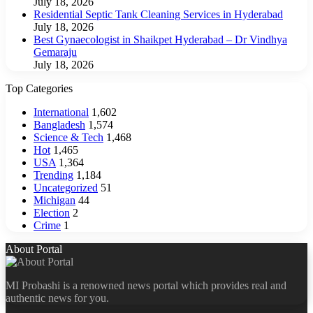
July 18, 2026
Residential Septic Tank Cleaning Services in Hyderabad
July 18, 2026
Best Gynaecologist in Shaikpet Hyderabad – Dr Vindhya
Gemaraju
July 18, 2026
Top Categories
International
1,602
Bangladesh
1,574
Science & Tech
1,468
Hot
1,465
USA
1,364
Trending
1,184
Uncategorized
51
Michigan
44
Election
2
Crime
1
About Portal
MI Probashi is a renowned news portal which provides real and
authentic news for you.