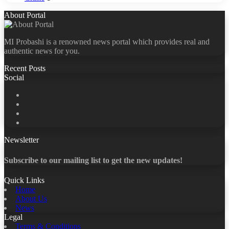
About Portal
MI Probashi is a renowned news portal which provides real and
authentic news for you.
Recent Posts
Social
Facebook
X
LinkedIn
YouTube
Newsletter
Subscribe to our mailing list to get the new updates!
Quick Links
Home
About Us
News
Legal
Terms & Conditions