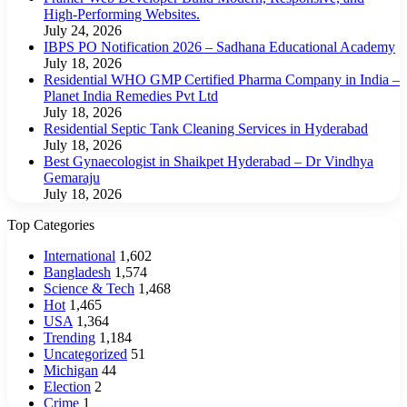
High-Performing Websites.
July 24, 2026
IBPS PO Notification 2026 – Sadhana Educational Academy
July 18, 2026
Residential WHO GMP Certified Pharma Company in India –
Planet India Remedies Pvt Ltd
July 18, 2026
Residential Septic Tank Cleaning Services in Hyderabad
July 18, 2026
Best Gynaecologist in Shaikpet Hyderabad – Dr Vindhya
Gemaraju
July 18, 2026
Top Categories
International
1,602
Bangladesh
1,574
Science & Tech
1,468
Hot
1,465
USA
1,364
Trending
1,184
Uncategorized
51
Michigan
44
Election
2
Crime
1