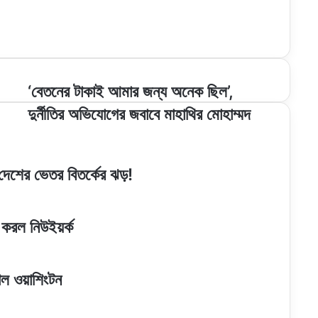
‘বেতনের
‘বেতনের টাকাই আমার জন্য অনেক ছিল’,
টাকাই
দুর্নীতির অভিযোগের জবাবে মাহাথির মোহাম্মদ
আমার
জন্য
অনেক
ছিল’,
, দেশের ভেতর বিতর্কের ঝড়!
দুর্নীতির
অভিযোগের
জবাবে
মাহাথির
 করল নিউইয়র্ক
মোহাম্মদ
াল ওয়াশিংটন