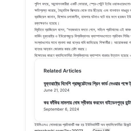
পুলিশ বলছে, আন্দোলনকারীরা একটি ফোয়ারা, স্প্রে-পেইন্ট ইটের ওয়াকওয়েগুলোও
ক্ষতিগ্রস্ত করেছে, বৈদ্যুতিক ফিক্সচার থেকে তার ছিঁড়েছে এবং যানবাহন ভাঙচু
ব্রাজিয়েল জানান, বিক্ষোভ চলাকালীন, হামলার ঘটনাও ঘটে যার ফলে ছয়জন ই
রক্তক্ষরণও হয়েছে।
বিবৃতিতে ব্রাজিয়েল বলেন, “সহজভাবে বলতে গেলে, সহিংস প্রতিবাদের এই কাজ
মার্কিন যুক্তরাষ্ট্র ও ইউরোপজুড়ে বিশ্ববিদ্যালয় ক্যাম্পাসগুলোতে প্রতিবাদ শিব
সংস্থাগুলোর সাথে ব্যবসা করা বন্ধের দাবি জানিয়েছে শিক্ষার্থীরা। আয়োজকরা গ
বন্ধের আহ্বান জোরদার করার চেষ্টা করছে।
বিক্ষোভের কারণে ক্যালিফোর্নিয়া বিশ্ববিদ্যালয় ক্যাম্পাস বারবার উত্তাল হয়েছে
Related Articles
যুক্তরাষ্ট্রে বিদেশি গ্রাজুয়েটদের গ্রিন কার্ড দেওয়ার পক্ষে ট
June 21, 2024
কর ফাঁকির মামলায় দোষ স্বীকার করবেন বাইডেনপুত্র হান্ট
September 6, 2024
ইউসিএলএ সোমবারের প্রতিবাদটি শুরু হয় ইউনিভার্সিটি অব ক্যালিফোর্নিয়া রিজ
Copy URL