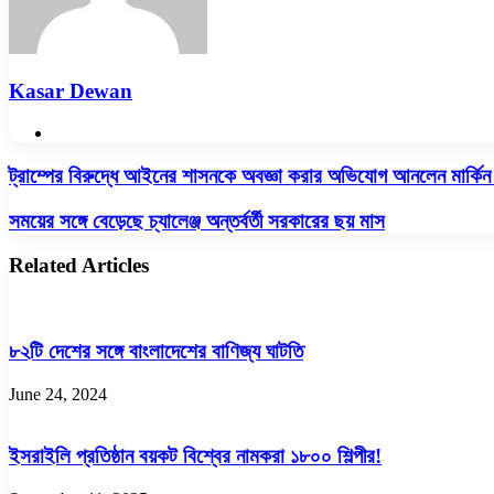
Kasar Dewan
Website
ট্রাম্পের
ট্রাম্পের বিরুদ্ধে আইনের শাসনকে অবজ্ঞা করার অভিযোগ আনলেন মার্কিন
বিরুদ্ধে
আইনের
সময়ের
সময়ের সঙ্গে বেড়েছে চ্যালেঞ্জ অন্তর্বর্তী সরকারের ছয় মাস
শাসনকে
সঙ্গে
অবজ্ঞা
বেড়েছে
Related Articles
করার
চ্যালেঞ্জ
অভিযোগ
অন্তর্বর্তী
আনলেন
সরকারের
মার্কিন
ছয়
৮২টি দেশের সঙ্গে বাংলাদেশের বাণিজ্য ঘাটতি
বিচারক
মাস
June 24, 2024
ইসরাইলি প্রতিষ্ঠান বয়কট বিশ্বের নামকরা ১৮০০ শিল্পীর!