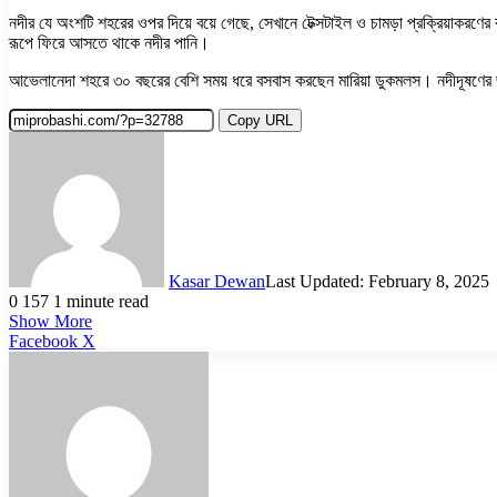
নদীর যে অংশটি শহরের ওপর দিয়ে বয়ে গেছে, সেখানে টেক্সটাইল ও চামড়া প্রক্রিয়াকরণ
রূপে ফিরে আসতে থাকে নদীর পানি।
আভেলানেদা শহরে ৩০ বছরের বেশি সময় ধরে বসবাস করছেন মারিয়া ডুকমলস। নদীদূষণের জন
Copy URL
Kasar Dewan
Last Updated: February 8, 2025
0
157
1 minute read
Show More
LinkedIn
Pinterest
Reddit
WhatsApp
Telegram
Viber
Share
Facebook
X
via
Email