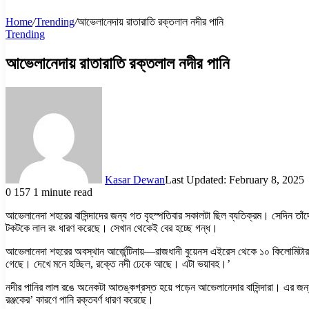
Home
/
Trending
/
আভেলানেদায় রাতারাতি রক্তলাল নদীর পানি
Trending
আভেলানেদায় রাতারাতি রক্তলাল নদীর পানি
Kasar Dewan
Last Updated: February 8, 2025
0
157
1 minute read
আভেলানেদা শহরের বাসিন্দাদের জন্য গত বৃহস্পতিবার সকালটা ছিল ব্যতিক্রম। সেদিন তাঁ
টকটকে লাল রং ধারণ করেছে। সেখান থেকেই বের হচ্ছে গন্ধ।
আভেলানেদা শহরের অবস্থান আর্জেন্টিনায়—রাজধানী বুয়েনস এইরেস থেকে ১০ কিলোমিটার দূর
গেছে। দেখে মনে হচ্ছিল, রক্তে নদী ঢেকে আছে। এটা ভয়াবহ।’
নদীর পানির লাল রঙে অনেকটা আতঙ্কগ্রস্ত হয়ে পড়েন আভেলানেদার বাসিন্দারা। এর জন্
রঞ্জকের’ কারণে পানি রক্তবর্ণ ধারণ করেছে।