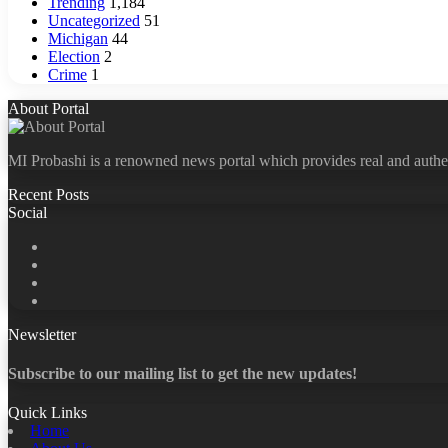
Trending
1,184
Uncategorized
51
Michigan
44
Election
2
Crime
1
About Portal
MI Probashi is a renowned news portal which provides real and authe
Recent Posts
Social
Facebook
X
LinkedIn
YouTube
Newsletter
Subscribe to our mailing list to get the new updates!
Quick Links
Home