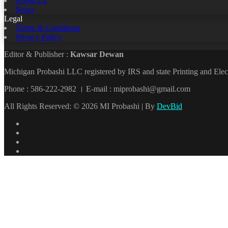
About Us
News
Legal
Terms & Conditions
Privacy Policy
Editor & Publisher :
Kawsar Dewan
Michigan Probashi LLC registered by IRS and state Printing and El
Phone : 586-222-2982 । E-mail : miprobashi@gmail.com
All Rights Reserved: © 2026 MI Probashi | By
DevBid
Facebook
X
LinkedIn
YouTube
Back
to
top
button