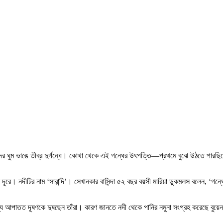
দের ঘুম ভাঙে তীব্র দুর্গন্ধে। কোথা থেকে এই গন্ধের উৎপত্তি—প্রথমে বুঝে উঠতে পারছিল
ে। নদীটির নাম ‘সারান্দি’। সেখানকার বাসিন্দা ৫২ বছর বয়সী মারিয়া ডুকমলস বলেন, ‘গন্ধে
য আপাতত দূষণকে দুষছেন তাঁরা। কারণ জানতে নদী থেকে পানির নমুনা সংগ্রহ করেছে বুয়েন