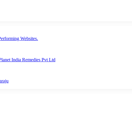
erforming Websites.
lanet India Remedies Pvt Ltd
araju