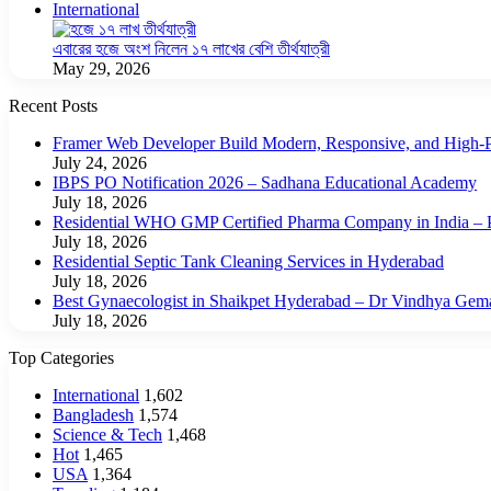
International
এবারের হজে অংশ নিলেন ১৭ লাখের বেশি তীর্থযাত্রী
May 29, 2026
Recent Posts
Framer Web Developer Build Modern, Responsive, and High-P
July 24, 2026
IBPS PO Notification 2026 – Sadhana Educational Academy
July 18, 2026
Residential WHO GMP Certified Pharma Company in India – P
July 18, 2026
Residential Septic Tank Cleaning Services in Hyderabad
July 18, 2026
Best Gynaecologist in Shaikpet Hyderabad – Dr Vindhya Gem
July 18, 2026
Top Categories
International
1,602
Bangladesh
1,574
Science & Tech
1,468
Hot
1,465
USA
1,364