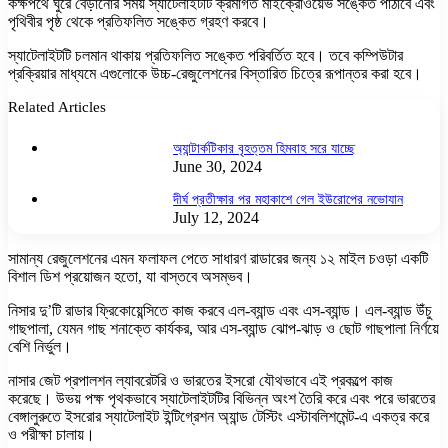
কক্ষপথে ঘুরে বেড়ানোর সময় স্যাটেলাইটটি ক্রমাগত মাইক্রোওয়েভ সঙ্কেত পাঠাবে এবং
পৃথিবীর পৃষ্ঠ থেকে প্রতিফলিত সঙ্কেত গ্রহণ করবে।
স্যাটেলাইটটি চলমান থাকায় প্রতিফলিত সঙ্কেত পরিবর্তিত হবে। তবে কম্পিউটার
প্রক্রিয়ার মাধ্যমে এগুলোকে উচ্চ-রেজুলেশনের বিস্তারিত চিত্রে রূপান্তর করা হবে।
Related Articles
অ্যান্টার্কটিকার বৃহত্তম হিমবাহ সরে যাচ্ছে
June 30, 2024
দীর্ঘ প্রতীক্ষার পর মহাকাশে গেল ইউরোপের নভোযান
July 12, 2024
সামান্য রেজুলেশনের এমন ফলাফল পেতে সাধারণ রাডারের জন্য ১২ মাইল চওড়া একটি
বিশাল ডিশ প্রয়োজন হতো, যা বাস্তবে অসম্ভব।
নিসার দু’টি রাডার ফ্রিকোয়েন্সিতে কাজ করবে এল-ব্যান্ড এবং এস-ব্যান্ড। এল-ব্যান্ড উঁচু
গাছপালা, যেমন গাছ শনাক্তে কার্যকর, আর এস-ব্যান্ড ঝোপ-ঝাড় ও ছোট গাছপালা নির্ণয়ে
বেশি নির্ভুল।
নাসার জেট প্রপালশন ল্যাবরেটরি ও ভারতের ইসরো যৌথভাবে এই প্রকল্পে কাজ
করেছে। উভয় পক্ষ পৃথকভাবে স্যাটেলাইটটির বিভিন্ন অংশ তৈরি করে এবং পরে ভারতের
বেঙ্গালুরুতে ইসরোর স্যাটেলাইট ইন্টিগ্রেশন অ্যান্ড টেস্টিং এস্টাবলিশমেন্ট-এ একত্র করে
ও পরীক্ষা চালায়।