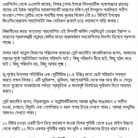
ওয়াশিংটন থেকে এএফপি জানায়, নিসার (নাসা-ইসরো সিনথ্যাটিক অ্যাপারচার রাডার)
নামের এই ট্রাক আকৃতির মহাকাশযানটি ভারতের দক্ষিণ-পূর্ব উপকূলে অবস্থিত সতীশ
ধাওয়ান স্পেস সেন্টার থেকে স্থানীয় সময় বুধবার বিকেল ৫টা ৪০ মিনিটে ইসরোর
জিওসিংক্রোনাস স্যাটেলাইট লঞ্চ ভেহিকল রকেটে চড়ে মহাকাশে পাড়ি জমায়।
বিজ্ঞানীদের কাছে অত্যন্ত প্রত্যাশিত এই মিশনটি মার্কিন প্রেসিডেন্ট ডোনাল্ড ট্রাম্প ও
ভারতের প্রধানমন্ত্রী নরেন্দ্র মোদির মধ্যে ক্রমবর্ধমান সহযোগিতার নিদর্শন হিসেবে প্রশংসা
পাচ্ছে।
নাসার আর্থ সায়েন্স বিভাগের পরিচালক ক্যারেন সেন্ট জার্মেইন সাংবাদিকদের বলেন, আমাদের
গ্রহের পৃষ্ঠে প্রতিনিয়ত অর্থবহ পরিবর্তন ঘটে। কিছু পরিবর্তন ধীরে ঘটে, কিছু হঠাৎ করে
ঘটে। কিছু পরিবর্তন বড়, কিছু আবার সূক্ষ্ম।
ভূ-পৃষ্ঠের উল্লম্ব গতিবিধির এক সেন্টিমিটার (০.৪ ইঞ্চি) মতো ছোট পরিবর্তন শনাক্ত
করতে সক্ষম নিসার। এটি ভূমিকম্প, ভূমিধস, আগ্নেয়গিরি থেকে শুরু করে বাঁধ ও সেতুর
মতো পুরোনো অবকাঠামো পর্যন্ত প্রাকৃতিক ও মানবসৃষ্ট বিপর্যয়ের পূর্বাভাস দিতে সাহায্য
করবে।
সেন্ট জার্মেইন বলেন, গ্রিনল্যান্ড ও অ্যান্টার্কটিকাসহ আমরা ভূমির সঙ্কোচন ও স্ফীত
হওয়া, চলাচল, বিকৃতি এবং গ্লেশিয়ার ও বরফ গলার চিত্র দেখতে পারব। আমরা বনভূমির
আগুনও দেখতে পারব।
১২ মিটার চওড়া একটি ডিশ নিয়ে মহাকাশে যাওয়া নিসার পৃথিবী থেকে ৪৬৪ মাইল উচ্চতা
থেকে প্রতি ১২ দিনে একবার পৃথিবীর প্রায় সব ভূমি ও বরফাঞ্চলের চিত্র ধারণ করবে।