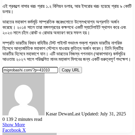
এই প্রকল্পে নাসার খরচ প্রায় ১.২ বিলিয়ন ডলার, আর ইসরোর খরচ হয়েছে প্রায় ৯ কোটি
ডলার।
ভারতের মহাকাশ কর্মসূচি সাম্প্রতিক বছরগুলোতে উল্লেখযোগ্য অগ্রগতি অর্জন
করেছে। ২০১৪ সালে তারা মঙ্গলগ্রহের কক্ষপথে একটি স্যাটেলাইট স্থাপন করে এবং
২০২৩ সালে চাঁদে রোবট ও রোভার অবতরণ করে সফল হয়।
সম্প্রতি ভারতীয় বিমান বাহিনীর টেস্ট পাইলট শুভাংশু শুক্লা প্রথম ভারতীয় নাগরিক
হিসেবে আন্তর্জাতিক মহাকাশ স্টেশনে যাওয়ার কৃতিত্ব অর্জন করেন। তিনি দ্বিতীয়
ভারতীয় হিসেবে মহাকাশে যান। এটি ভারতের নিজস্ব গগনযান (আকাশযান) কর্মসূচির
আওতায় ২০২৭ সালে পরিকল্পিত মানব মহাকাশ মিশনের জন্য একটি গুরুত্বপূর্ণ পদক্ষেপ।
Copy URL
Kasar Dewan
Last Updated: July 31, 2025
0
139
2 minutes read
Show More
LinkedIn
Pinterest
Reddit
WhatsApp
Telegram
Viber
Share
Facebook
X