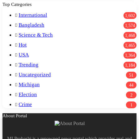
Top Categories
International
1,602
Bangladesh
1,574
Science & Tech
1,468
Hot
1,465
USA
1,364
Trending
1,184
Uncategorized
51
Michigan
44
Election
2
Crime
1
About Portal
MI Probashi is a renowned news portal which provides real and