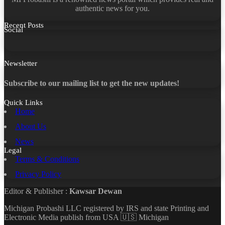
authentic news for you.
Recent Posts
Social
Facebook
X
LinkedIn
YouTube
Newsletter
Subscribe to our mailing list to get the new updates!
Quick Links
Home
About Us
News
Legal
Terms & Conditions
Privacy Policy
Editor & Publisher :
Kawsar Dewan
Michigan Probashi LLC registered by IRS and state Printing and
Electronic Media publish from USA 🇺🇸 Michigan