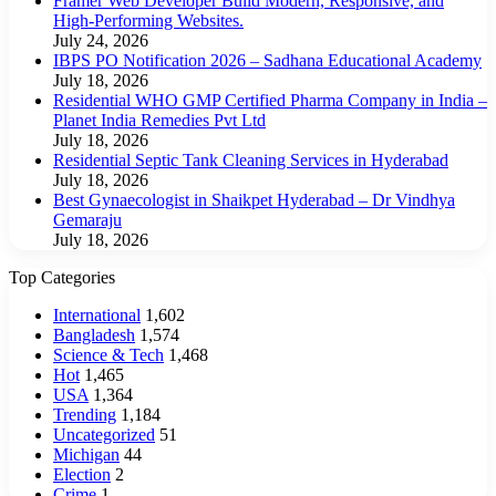
Framer Web Developer Build Modern, Responsive, and
High-Performing Websites.
July 24, 2026
IBPS PO Notification 2026 – Sadhana Educational Academy
July 18, 2026
Residential WHO GMP Certified Pharma Company in India –
Planet India Remedies Pvt Ltd
July 18, 2026
Residential Septic Tank Cleaning Services in Hyderabad
July 18, 2026
Best Gynaecologist in Shaikpet Hyderabad – Dr Vindhya
Gemaraju
July 18, 2026
Top Categories
International
1,602
Bangladesh
1,574
Science & Tech
1,468
Hot
1,465
USA
1,364
Trending
1,184
Uncategorized
51
Michigan
44
Election
2
Crime
1