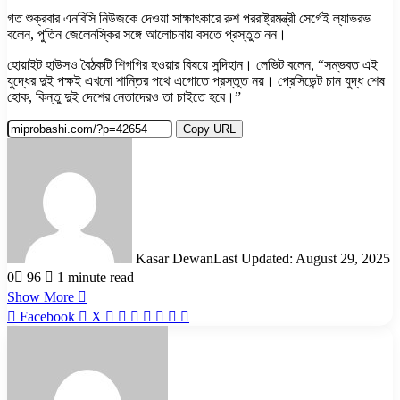
গত শুক্রবার এনবিসি নিউজকে দেওয়া সাক্ষাৎকারে রুশ পররাষ্ট্রমন্ত্রী সের্গেই ল্যাভরভ
বলেন, পুতিন জেলেনস্কির সঙ্গে আলোচনায় বসতে প্রস্তুত নন।
হোয়াইট হাউসও বৈঠকটি শিগগির হওয়ার বিষয়ে সন্দিহান। লেভিট বলেন, “সম্ভবত এই
যুদ্ধের দুই পক্ষই এখনো শান্তির পথে এগোতে প্রস্তুত নয়। প্রেসিডেন্ট চান যুদ্ধ শেষ
হোক, কিন্তু দুই দেশের নেতাদেরও তা চাইতে হবে।”
Copy URL
Kasar Dewan
Last Updated: August 29, 2025
0
96
1 minute read
Show More
LinkedIn
Pinterest
Reddit
WhatsApp
Telegram
Viber
Share
Facebook
X
via
Email