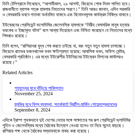
তিনি টেলিগ্রামে লিখেছেন, “আগামীকাল, ২৯ আগস্ট, কিয়েভে শোক দিবস পালিত হবে।
রাজধানীতে ব্যাপক শত্রু হামলায় নিহতদের স্মরণে।” তিনি আরও জানান, এদিন সরকারি
ও বেসরকারি ভবনে পতাকা অর্ধনমিত থাকবে এবং বিনোদনমূলক কার্যক্রম নিষিদ্ধ থাকবে।
ইউক্রেনের প্রেসিডেন্ট ভলোদিমির জেলেনস্কি হামলাকে “নিরীহ বেসামরিক মানুষ হত্যার
ভয়ংকর ও ইচ্ছাকৃত ঘটনা” বলে আখ্যা দিয়েছেন এবং নিশ্চিত করেছেন যে নিহতদের মধ্যে
শিশুরাও রয়েছে।
তিনি বলেন, “রাশিয়ানরা যুদ্ধ শেষ করতে চাইছে না, বরং নতুন নতুন হামলা চালাচ্ছে।
কিয়েভে রাতভর ডজনখানেক ভবন ক্ষতিগ্রস্ত হয়েছে: আবাসিক ভবন, অফিস সেন্টার,
বেসরকারি প্রতিষ্ঠান। এর মধ্যে ইউরোপীয় ইউনিয়নের ইউক্রেন মিশনের কার্যালয়ও
রয়েছে।”
Related Articles
গৃহযুদ্ধের মুখে দাঁড়িয়ে পাকিস্তান
November 25, 2024
হুমকির মুখে বিশ্ব ব্যবস্থা, সতর্কবার্তা ব্রিটিশ-মার্কিন গোয়েন্দাপ্রধানদের
September 8, 2024
এদিকে ট্রাম্প পৃথকভাবে দুই দেশের নেতার সঙ্গে সাক্ষাতের পর রুশ প্রেসিডেন্ট ভ্লাদিমির
পুতিন ও জেলেনস্কির মধ্যে বৈঠকের উদ্যোগ নেওয়া হলেও তা নিয়ে সন্দেহ বাড়ছে।
রাশিয়ার পক্ষ থেকে বৈঠকের সম্ভাবনাকে নাকচ করা হয়েছে।