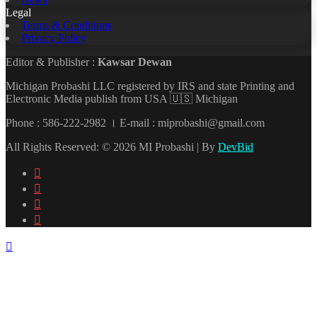
Legal
Terms & Conditions
Privacy Policy
Editor & Publisher :
Kawsar Dewan
Michigan Probashi LLC registered by IRS and state Printing and
Electronic Media publish from USA 🇺🇸 Michigan
Phone : 586-222-2982 । E-mail : miprobashi@gmail.com
All Rights Reserved: © 2026 MI Probashi | By
DevBid
Facebook
X
LinkedIn
YouTube
Back
to
top
button