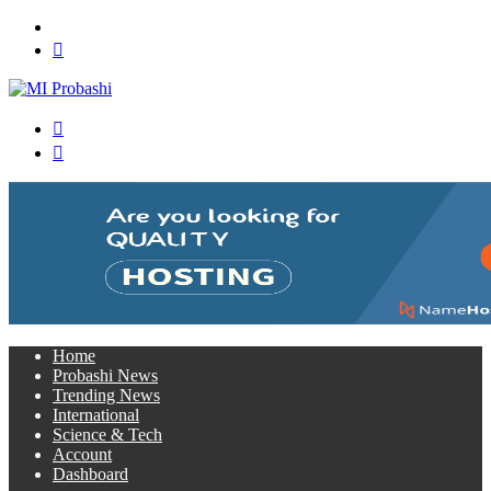
Menu
Search
for
Switch
skin
Log
In
Home
Probashi News
Trending News
International
Science & Tech
Account
Dashboard