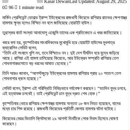
Kasar Dewan
Last Updated: August 29, 2025
0
96
1 minute read
মার্কিন প্রেসিডেন্ট ডোনাল্ড ট্রাম্প ইউক্রেনের রাজধানী কিয়েভে রাশিয়ার রাতভর ক্ষেপণাস্ত্র
হামলায় ক্ষুব্ধ হলেও বিস্মিত নন বলে জানিয়েছে হোয়াইট হাউস।
তুরস্কের বার্তা সংস্থা আনাদোলু এজেন্সি তাদের এক প্রতিবেদনে এ খবর জানিয়েেছে।
খবরে বলা হয়, বৃহস্পতিবার সাংবাদিকদের মুখোমুখি হয়ে হোয়াইট হাউসের মুখপাত্র
ক্যারোলিন লেভিট বলেন,
“তিনি এই সংবাদে খুশি নন, তবে বিস্মিতও নন। দুই দেশ দীর্ঘদিন ধরে যুদ্ধে জড়িয়ে
আছে। রাশিয়া এই হামলা চালিয়েছে কিয়েভে, আর ইউক্রেন সম্প্রতি রাশিয়ার তেল
শোধনাগারগুলোতে বড় ধরনের আঘাত হেনেছে।”
তিনি আরও জানান, “আগস্টজুড়ে ইউক্রেনের হামলায় রাশিয়ার প্রায় ২০ শতাংশ তেল
শোধনাগার ধ্বংস হয়েছে।”
লেভিট বলেন, ট্রাম্প এই পরিস্থিতি নিবিড়ভাবে পর্যবেক্ষণ করছেন। “যতদিন যুদ্ধ চলবে,
এই হত্যাযজ্ঞ চলবেই। তাই প্রেসিডেন্ট চান যুদ্ধ দ্রুত শেষ হোক।”
বৃহস্পতিবার ভোরে রাশিয়ার ক্ষেপণাস্ত্র হামলায় অন্তত ১৮ জন নিহত হয়েছেন, যাদের
মধ্যে চার শিশু রয়েছে। রাজধানী কিয়েভের প্রতিটি জেলায় হামলার ঘটনা ঘটেছে।
কিয়েভের মেয়র ভিতালি ক্লিটসকো ২৯ আগস্ট দিনটিকে শোক দিবস হিসেবে ঘোষণা
করেছেন।