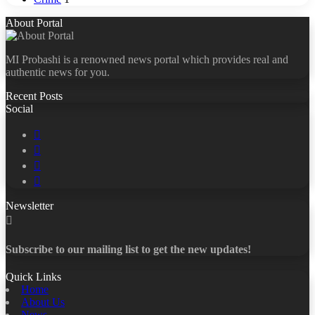
About Portal
MI Probashi is a renowned news portal which provides real and
authentic news for you.
Recent Posts
Social
Facebook
X
LinkedIn
YouTube
Newsletter
Subscribe to our mailing list to get the new updates!
Quick Links
Home
About Us
News