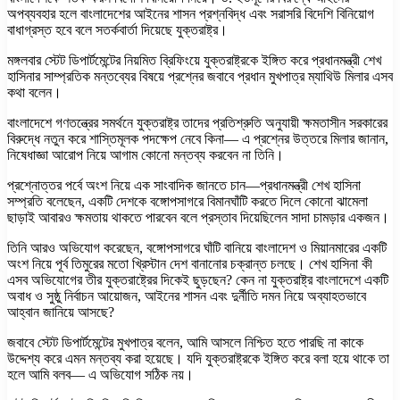
অপব্যবহার হলে বাংলাদেশের আইনের শাসন প্রশ্নবিদ্ধ এবং সরাসরি বিদেশি বিনিয়োগ
বাধাগ্রস্ত হবে বলে সতর্কবার্তা দিয়েছে যুক্তরাষ্ট্র।
মঙ্গলবার স্টেট ডিপার্টমেন্টের নিয়মিত ব্রিফিংয়ে যুক্তরাষ্ট্রকে ইঙ্গিত করে প্রধানমন্ত্রী শেখ
হাসিনার সাম্প্রতিক মন্তব্যের বিষয়ে প্রশ্নের জবাবে প্রধান মুখপাত্র ম্যাথিউ মিলার এসব
কথা বলেন।
বাংলাদেশে গণতন্ত্রের সমর্থনে যুক্তরাষ্ট্র তাদের প্রতিশ্রুতি অনুযায়ী ক্ষমতাসীন সরকারের
বিরুদ্ধে নতুন করে শাস্তিমূলক পদক্ষেপ নেবে কিনা— এ প্রশ্নের উত্তরে মিলার জানান,
নিষেধাজ্ঞা আরোপ নিয়ে আগাম কোনো মন্তব্য করবেন না তিনি।
প্রশ্নোত্তর পর্বে অংশ নিয়ে এক সাংবাদিক জানতে চান—প্রধানমন্ত্রী শেখ হাসিনা
সম্প্রতি বলেছেন, একটি দেশকে বঙ্গোপসাগরে বিমানঘাঁটি করতে দিলে কোনো ঝামেলা
ছাড়াই আবারও ক্ষমতায় থাকতে পারবেন বলে প্রস্তাব দিয়েছিলেন সাদা চামড়ার একজন।
তিনি আরও অভিযোগ করেছেন, বঙ্গোপসাগরে ঘাঁটি বানিয়ে বাংলাদেশ ও মিয়ানমারের একটি
অংশ নিয়ে পূর্ব তিমুরের মতো খ্রিস্টান দেশ বানানোর চক্রান্ত চলছে। শেখ হাসিনা কী
এসব অভিযোগের তীর যুক্তরাষ্ট্রের দিকেই ছুড়ছেন? কেন না যুক্তরাষ্ট্র বাংলাদেশে একটি
অবাধ ও সুষ্ঠু নির্বাচন আয়োজন, আইনের শাসন এবং দুর্নীতি দমন নিয়ে অব্যাহতভাবে
আহ্বান জানিয়ে আসছে?
জবাবে স্টেট ডিপার্টমেন্টের মুখপাত্র বলেন, আমি আসলে নিশ্চিত হতে পারছি না কাকে
উদ্দেশ্য করে এমন মন্তব্য করা হয়েছে। যদি যুক্তরাষ্ট্রকে ইঙ্গিত করে বলা হয়ে থাকে তা
হলে আমি বলব— এ অভিযোগ সঠিক নয়।