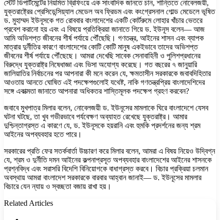
স্টেট ডিপার্টমেন্টের নিয়মিত ব্রিফিংয়ে এক সাংবাদিক জানতে চান, শান্তিতে নোবেলজয়ী,
যুক্তরাষ্ট্রের প্রেসিডেন্সিয়্যাল মেডেল অব ফ্রিডম এবং কংগ্রেসনাল গোল্ড মেডেলে ভূষিত
ড. মুহাম্মদ ইউনূসকে গত রোববার বাংলাদেশের একটি কোর্টরুমে লোহার খাঁচার ভেতরে
প্রবেশ করানো হয় এবং এ বিষয়ে প্রতিক্রিয়া জানাতে গিয়ে ড. ইউনূস বলেন— আজ
আমি অভিশপ্ত জীবনের শীর্ষ পর্যায়ে পৌঁছেছি। গণতন্ত্র, আইনের শাসন এবং ব্যাপক
মাত্রার দুর্নীতির কারণে বাংলাদেশের কোটি কোটি মানুষ একইভাবে তাদের অভিশপ্ত
জীবনের শীর্ষ পর্যায়ে পৌঁছেছে। আমরা দেখেছি সাবেক সেনাবাহিনী ও পুলিশপ্রধানের
বিরুদ্ধে যুক্তরাষ্ট্র নিষেধাজ্ঞা এবং ভিসা অযোগ্য করেছে। গত বছরের ৭ জানুয়ারি
জালিয়াতির নির্বাচনের পর আপনারা কী মনে করেন যে, ক্ষমতাসীন সরকারকে জবাবদিহিতার
আওতায় আনতে ঘোষিত এই পদক্ষেপগুলোই যথেষ্ট, নাকি গণতন্ত্রপ্রিয় বাংলাদেশিদের
সঙ্গে একাত্মতা জানাতে আপনারা অধিকতর শাস্তিমূলক পদক্ষেপ গ্রহণ করবেন?
জবাবে মুখপাত্র মিলার বলেন, নোবেলজয়ী ড. ইউনূসের মামলাকে ঘিরে বাংলাদেশে যেসব
ঘটনা ঘটছে, তা খুব গভীরভাবে পর্যবেক্ষণ অব্যাহত রেখেছে যুক্তরাষ্ট্র। আমার
দুশ্চিন্তাগ্রস্ত এ কারণে যে, ড. ইউনূসকে হয়রানি এবং হুমকি প্রদর্শনের জন্য শ্রম
আইনের অপব্যবহার হতে পারে।
সরকারের প্রতি ফের সতর্কবার্তা উচ্চারণ করে মিলার বলেন, আমরা এ বিষয় নিয়েও উদ্বিগ্ন
যে, শ্রম ও দুর্নীতি দমন আইনের কল্পনাপ্রসূত অপব্যবহার বাংলাদেশের আইনের শাসনকে
প্রশ্নবিদ্ধ এবং সরাসরি বিদেশি বিনিয়োগকে বাধাগ্রস্ত করবে। বিচার প্রক্রিয়া চলমান
অবস্থায় আমরা বাংলাদেশ সরকারকে বারবার আহ্বান জানাই— ড. ইউনূসের মামলার
বিচারে যেন ন্যায় ও স্বচ্ছতা বজায় রাখা হয়।
Related Articles