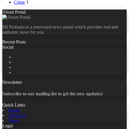
Crime
1
About Portal
MI Probashi is a renowned news portal which provides real and
authentic news for you.
Recent Posts
Social
Facebook
X
LinkedIn
YouTube
Newsletter
Subscribe to our mailing list to get the new updates!
Quick Links
Home
About Us
News
Legal