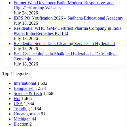
Framer Web Developer Build Modern, Responsive, and
High-Performing Websites.
July 24, 2026
IBPS PO Notification 2026 – Sadhana Educational Academy
July 18, 2026
Residential WHO GMP Certified Pharma Company in India –
Planet India Remedies Pvt Ltd
July 18, 2026
Residential Septic Tank Cleaning Services in Hyderabad
July 18, 2026
Best Gynaecologist in Shaikpet Hyderabad – Dr Vindhya
Gemaraju
July 18, 2026
Top Categories
International
1,602
Bangladesh
1,574
Science & Tech
1,468
Hot
1,465
USA
1,364
Trending
1,184
Uncategorized
51
Michigan
44
Election
2