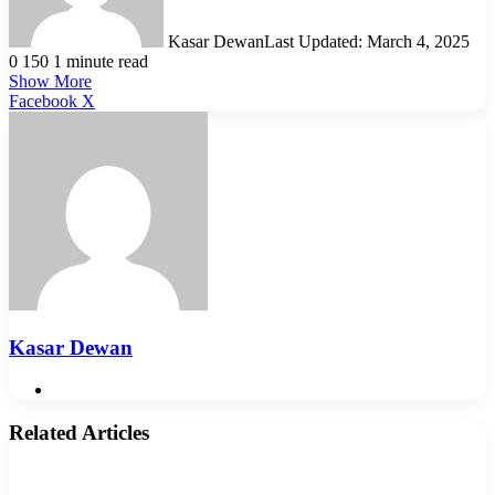
Kasar Dewan
Last Updated: March 4, 2025
0
150
1 minute read
Show More
LinkedIn
Pinterest
Reddit
WhatsApp
Telegram
Viber
Share
Facebook
X
via
Email
Kasar Dewan
Website
Related Articles