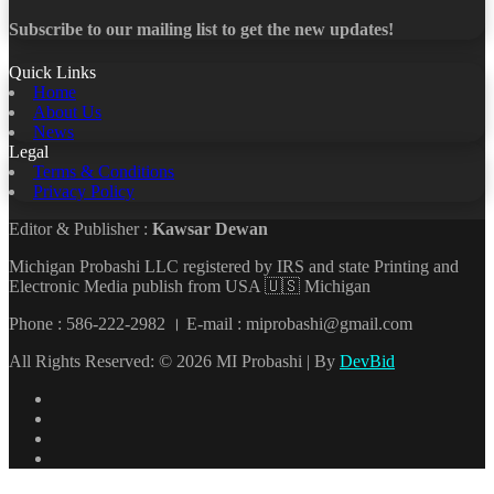
Subscribe to our mailing list to get the new updates!
Quick Links
Home
About Us
News
Legal
Terms & Conditions
Privacy Policy
Editor & Publisher :
Kawsar Dewan
Michigan Probashi LLC registered by IRS and state Printing and
Electronic Media publish from USA 🇺🇸 Michigan
Phone : 586-222-2982 । E-mail : miprobashi@gmail.com
All Rights Reserved: © 2026 MI Probashi | By
DevBid
Facebook
X
LinkedIn
YouTube