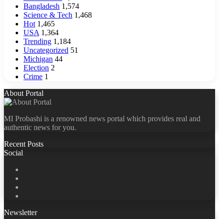
Bangladesh
1,574
Science & Tech
1,468
Hot
1,465
USA
1,364
Trending
1,184
Uncategorized
51
Michigan
44
Election
2
Crime
1
About Portal
MI Probashi is a renowned news portal which provides real and
authentic news for you.
Recent Posts
Social
Facebook
X
LinkedIn
YouTube
Newsletter