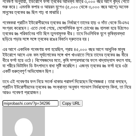
গবেষণা অনুযায়ী, ইউরোপে ফর্সা ত্বকের আধিক্য মাত্র ৩,০০০ বছর আগে বৃদ্ধি পেতে
শুরু করে। এমনকি কপার ও আয়রন যুগেও (৫,০০০ থেকে ৩,০০০ বছর আগে) অনেক
মানুষের ত্বকের রঙ ছিল গাঢ় বা মাঝারি।
গবেষকরা প্রাচীন ইউরোপীয়দের ত্বকের রঙ নির্ধারণে তাদের হাড় ও দাঁত থেকে ডিএনএ
সংগ্রহ করেছেন। এতে দেখা গেছে, মেসোলিথিক যুগে চোখের রঙ হালকা হয়ে উঠলেও
ত্বকের রঙ পরিবর্তনের গতি ছিল তুলনামূলক ধীর। তবে নিওলিথিক যুগে কৃষিব্যবস্থা
ছড়িয়ে পড়ার সঙ্গে সঙ্গে ত্বকের রঙের বিবর্তন দ্রুততর হয়।
এর আগে একাধিক গবেষণায় বলা হয়েছিল, প্রায় ৪৫,০০০ বছর আগে আধুনিক মানুষ
ইউরোপে আসে এবং কম সূর্যালোকের সঙ্গে খাপ খাওয়াতে গিয়ে তাদের ত্বকের রঙ ধীরে
ধীরে ফর্সা হয়ে ওঠে। বিশেষজ্ঞদের মতে, কৃষি সম্প্রসারণের ফলে খাদ্যাভ্যাস বদলে যায়,
যা শরীরে ভিটামিন ডি উৎপাদনে বাধা সৃষ্টি করেছিল। এজন্য ত্বকের রঙ ফর্সা হয়ে ওঠা
একটি গুরুত্বপূর্ণ অভিযোজন ছিল।
তবে এই গবেষণার ফল নিয়ে সতর্ক থাকার পরামর্শ দিয়েছেন বিশেষজ্ঞরা। তারা বলছেন,
প্রাচীন ইউরোপীয়দের ত্বকের রঙ সংক্রান্ত অনুমান শতভাগ নির্ভরযোগ্য কিনা, তা নিয়ে
আরও গবেষণা প্রয়োজন।
Copy URL