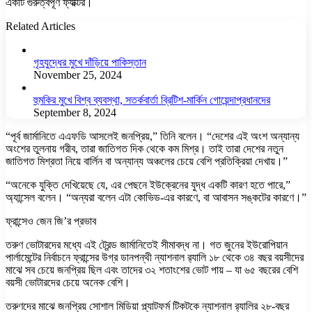
একটি গুরুত্বপূর্ণ ফ্যাক্টর।
Related Articles
গৃহযুদ্ধের মুখে দাঁড়িয়ে পাকিস্তান
November 25, 2024
হুমকির মুখে বিশ্ব ব্যবস্থা, সতর্কবার্তা ব্রিটিশ-মার্কিন গোয়েন্দাপ্রধানদের
September 8, 2024
“পূর্ব জার্মানিতে এএফডি আসলেই জনপ্রিয়,” তিনি বলেন। “দেশের এই অংশ অন্যান্য
অংশের তুলনায় গরীব, তারা জাতিগত দিক থেকে কম মিশ্র। তাই তারা দেশের নতুন
জাতিগত মিশ্রতা নিয়ে বার্লিন বা অন্যান্য অঞ্চলের চেয়ে বেশি প্রতিক্রিয়া দেখায়।”
“অনেকে যুক্তি দেখিয়েছে যে, এর পেছনে ইউক্রেনের যুদ্ধ একটি কারণ হতে পারে,”
অ্যান্সেল বলেন। “অন্যরা বলেন এটা কোভিড-এর কারণে, বা আবাসন সঙ্কটের কারণে।”
ফ্রান্সেও জেন জি’র প্রভাব
তরুণ ভোটারদের মধ্যে এই ট্রেন্ড জার্মানিতেই সীমাবদ্ধ না। গত জুনের ইউরোপিয়ান
পার্লামেন্টের নির্বাচনে ফ্রান্সের উগ্র ডানপন্থী ন্যাশনাল র‍্যালি ১৮ থেকে ৩৪ বছর বয়সীদের
মাঝে সব চেয়ে জনপ্রিয় ছিল এবং তাদের ৩২ শতাংশের ভোট পায় – যা ৬৫ বছরের বেশি
বয়সী ভোটারদের চেয়ে অনেক বেশি।
তরুণদের মাঝে জনপ্রিয় সোশাল মিডিয়া প্ল্যাটফর্ম টিকটকে ন্যাশনাল র‍্যালির ২৮-বছর