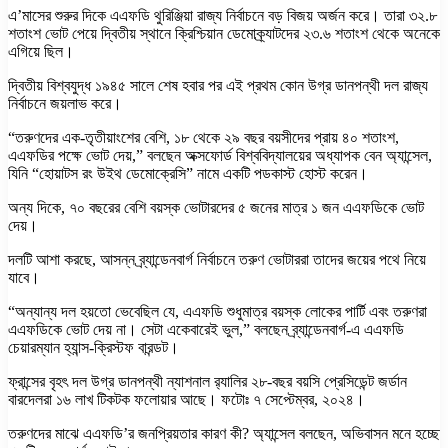
এ’মাসের শুরুর দিকে এএফডি থুরিঞ্জিয়া রাজ্য নির্বাচনে বড় বিজয় অর্জন করে। তারা ৩২.৮
শতাংশ ভোট পেয়ে দ্বিতীয় স্থানে ক্রিশ্চিয়ান ডেমোক্র্যাটদের ২৩.৬ শতাংশ থেকে অনেকে
এগিয়ে ছিল।
দ্বিতীয় বিশ্বযুদ্ধ ১৯৪৫ সালে শেষ হবার পর এই প্রথম কোন উগ্র ডানপন্থী দল রাজ্য
নির্বাচনে জয়লাভ করে।
“তরুণদের এক-তৃতীয়াংশের বেশি, ১৮ থেকে ২৯ বছর বয়সীদের প্রায় ৪০ শতাংশ,
এএফডির পক্ষে ভোট দেয়,” বলছেন অক্সফোর্ড বিশ্ববিদ্যালয়ের অধ্যাপক বেন অ্যান্সেল,
যিনি “হোয়াটস রং উইথ ডেমোক্রেসি” নামে একটি পডকাস্ট হোস্ট করেন।
অন্য দিকে, ৭০ বছরের বেশি বয়স্ক ভোটারদের ৫ জনের মাত্র ১ জন এএফডিকে ভোট
দেয়।
দলটি আশা করছে, আসন্ন ব্র্যান্ডেনবার্গ নির্বাচনে তরুণ ভোটাররা তাদের জয়ের পথে নিয়ে
যাবে।
“অন্যান্য দল হয়তো ভেবেছিল যে, এএফডি শুধুমাত্র বয়স্ক লোকের পার্টি এবং তরুণরা
এএফডিকে ভোট দেয় না। সেটা একেবারেই ভুল,” বলছেন ব্র্যান্ডেনবার্গ-এ এএফডি
চেয়ারম্যান হ্যান্স-ক্রিস্টফ বারন্ডট।
ফ্রান্সের বৃহৎ দল উগ্র ডানপন্থী ন্যাশনাল র‍্যালির ২৮-বছর বয়সি প্রেসিডেন্ট জর্ডান
বারদেলরা ১৬ লাখ টিকটক ফলোয়ার আছে। ফটোঃ ৭ সেপ্টেম্বর, ২০২৪।
তরুণদের মাঝে এএফডি’র জনপ্রিয়তার কারণ কী? অ্যান্সেল বলছেন, অভিবাসন মনে হচ্ছে