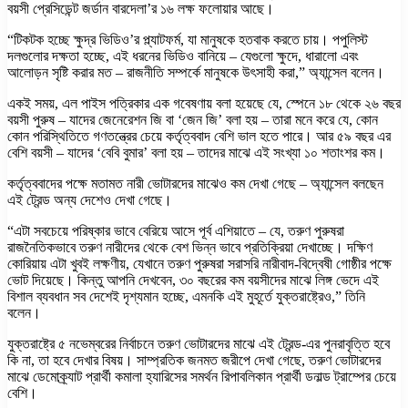
বয়সী প্রেসিডেন্ট জর্ডান বারদেলা’র ১৬ লক্ষ ফলোয়ার আছে।
“টিকটক হচ্ছে ক্ষুদ্র ভিডিও’র প্ল্যাটফর্ম, যা মানুষকে হতবাক করতে চায়। পপুলিস্ট
দলগুলোর দক্ষতা হচ্ছে, এই ধরনের ভিডিও বানিয়ে – যেগুলো ক্ষুদে, ধারালো এবং
আলোড়ন সৃষ্টি করার মত – রাজনীতি সম্পর্কে মানুষকে উৎসাহী করা,” অ্যান্সেল বলেন।
একই সময়, এল পাইস পত্রিকার এক গবেষণায় বলা হয়েছে যে, স্পেনে ১৮ থেকে ২৬ বছর
বয়সী পুরুষ – যাদের জেনেরেশন জি বা ‘জেন জি’ বলা হয় – তারা মনে করে যে, কোন
কোন পরিস্থিতিতে গণতন্ত্রের চেয়ে কর্তৃত্ববাদ বেশি ভাল হতে পারে। আর ৫৯ বছর এর
বেশি বয়সী – যাদের ‘বেবি বুমার’ বলা হয় – তাদের মাঝে এই সংখ্যা ১০ শতাংশর কম।
কর্তৃত্ববাদের পক্ষে মতামত নারী ভোটারদের মাঝেও কম দেখা গেছে – অ্যান্সেল বলছেন
এই ট্রেন্ড অন্য দেশেও দেখা গেছে।
“এটা সবচেয়ে পরিষ্কার ভাবে বেরিয়ে আসে পূর্ব এশিয়াতে – যে, তরুণ পুরুষরা
রাজনৈতিকভাবে তরুণ নারীদের থেকে বেশ ভিন্ন ভাবে প্রতিক্রিয়া দেখাচ্ছে। দক্ষিণ
কোরিয়ায় এটা খুবই লক্ষণীয়, যেখানে তরুণ পুরুষরা সরাসরি নারীবাদ-বিদ্বেষী গোষ্ঠীর পক্ষে
ভোট দিয়েছে। কিন্তু আপনি দেখবেন, ৩০ বছরের কম বয়সীদের মাঝে লিঙ্গ ভেদে এই
বিশাল ব্যবধান সব দেশেই দৃশ্যমান হচ্ছে, এমনকি এই মুহূর্তে যুক্তরাষ্ট্রেও,” তিনি
বলেন।
যুক্তরাষ্ট্রে ৫ নভেম্বরের নির্বাচনে তরুণ ভোটারদের মাঝে এই ট্রেন্ড-এর পুনরাবৃত্তি হবে
কি না, তা হবে দেখার বিষয়। সাম্প্রতিক জনমত জরীপে দেখা গেছে, তরুণ ভোটারদের
মাঝে ডেমোক্র্যাট প্রার্থী কমালা হ্যারিসের সমর্থন রিপাবলিকান প্রার্থী ডনাল্ড ট্রাম্পের চেয়ে
বেশি।