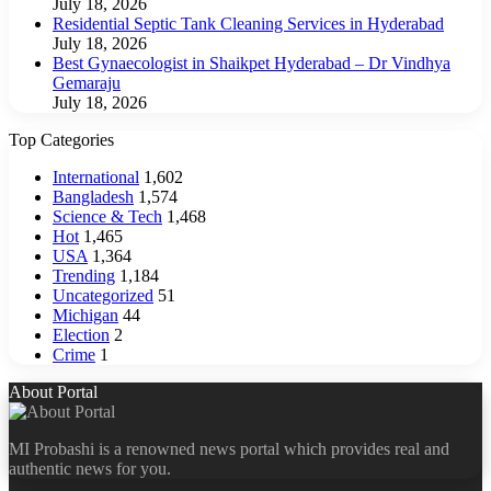
July 18, 2026
Residential Septic Tank Cleaning Services in Hyderabad
July 18, 2026
Best Gynaecologist in Shaikpet Hyderabad – Dr Vindhya
Gemaraju
July 18, 2026
Top Categories
International
1,602
Bangladesh
1,574
Science & Tech
1,468
Hot
1,465
USA
1,364
Trending
1,184
Uncategorized
51
Michigan
44
Election
2
Crime
1
About Portal
MI Probashi is a renowned news portal which provides real and
authentic news for you.