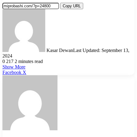
Copy URL
Kasar Dewan
Last Updated: September 13,
2024
0
217
2 minutes read
Show More
LinkedIn
Pinterest
Reddit
WhatsApp
Telegram
Viber
Share
Facebook
X
via
Email