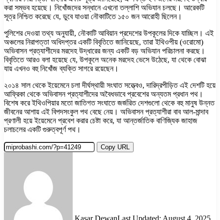
করা সম্ভব হয়েছে। নিখোঁজদের সন্ধানে এখনো তল্লাশি অভিযান চলছে। আরেকটি
সূত্র নিশ্চিত করেছে যে, ডুবে যাওয়া নৌকাটিতে ১৫০ জন আরোহী ছিলেন।
পুলিশের দেওয়া তথ্য অনুযায়ী, নৌকাটি আবিয়ান প্রদেশের উপকূলের দিকে যাচ্ছিল। এই
অঞ্চলের নিরাপত্তা অধিদপ্তর একটি বিবৃতিতে জানিয়েছে, তারা ইথিওপীয় (ওরোমো)
অভিবাসন প্রত্যাশীদের মরদেহ উদ্ধারের জন্য একটি বড় অভিযান পরিচালনা করছে।
বিবৃতিতে আরও বলা হয়েছে যে, উপকূলে অনেক মরদেহ ভেসে উঠেছে, যা থেকে বোঝা
যায় এখনও বহু নিখোঁজ ব্যক্তি সাগরে রয়েছেন।
২০১৪ সাল থেকে ইয়েমেনে চলা দীর্ঘস্থায়ী সংঘাত সত্ত্বেও, দারিদ্রপীড়িত এই দেশটি হয়ে
আফ্রিকা থেকে অভিবাসন প্রত্যাশীদের অবৈধভাবে প্রবেশের অন্যতম প্রধান পথ।
বিশেষ করে ইথিওপিয়ার মতো জাতিগত সংঘাতে জর্জরিত দেশগুলো থেকে বহু মানুষ উন্নত
জীবনের আশায় এই বিপদসংকুল পথ বেছে নেয়। অভিবাসন প্রত্যাশীরা বাব আল-মান্দাব
প্রণালী হয়ে ইয়েমেনে প্রবেশ করার চেষ্টা করে, যা আন্তর্জাতিক বাণিজ্যিক জাহাজ
চলাচলের একটি গুরুত্বপূর্ণ পথ।
Copy URL
Kasar Dewan
Last Updated: August 4, 2025