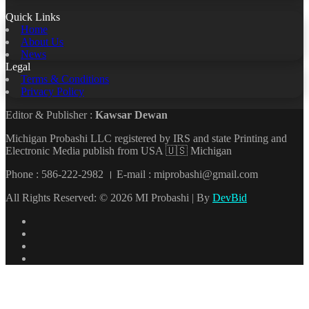
Quick Links
Home
About Us
News
Legal
Terms & Conditions
Privacy Policy
Editor & Publisher :
Kawsar Dewan
Michigan Probashi LLC registered by IRS and state Printing and
Electronic Media publish from USA 🇺🇸 Michigan
Phone : 586-222-2982 । E-mail : miprobashi@gmail.com
All Rights Reserved: © 2026 MI Probashi | By
DevBid
Facebook
X
LinkedIn
YouTube
Back
to
top