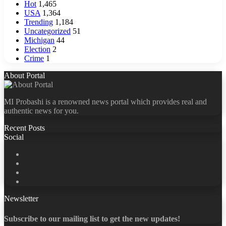
Hot
1,465
USA
1,364
Trending
1,184
Uncategorized
51
Michigan
44
Election
2
Crime
1
About Portal
MI Probashi is a renowned news portal which provides real and
authentic news for you.
Recent Posts
Social
Facebook
X
LinkedIn
YouTube
Newsletter
Subscribe to our mailing list to get the new updates!