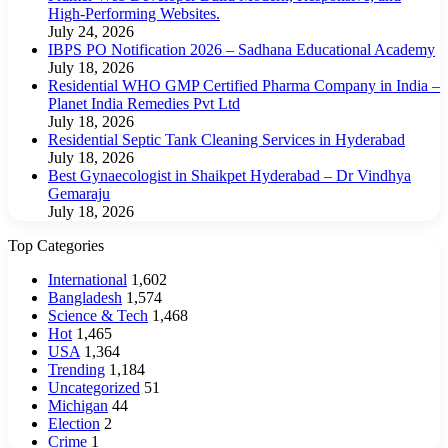
High-Performing Websites.
July 24, 2026
IBPS PO Notification 2026 – Sadhana Educational Academy
July 18, 2026
Residential WHO GMP Certified Pharma Company in India –
Planet India Remedies Pvt Ltd
July 18, 2026
Residential Septic Tank Cleaning Services in Hyderabad
July 18, 2026
Best Gynaecologist in Shaikpet Hyderabad – Dr Vindhya
Gemaraju
July 18, 2026
Top Categories
International
1,602
Bangladesh
1,574
Science & Tech
1,468
Hot
1,465
USA
1,364
Trending
1,184
Uncategorized
51
Michigan
44
Election
2
Crime
1