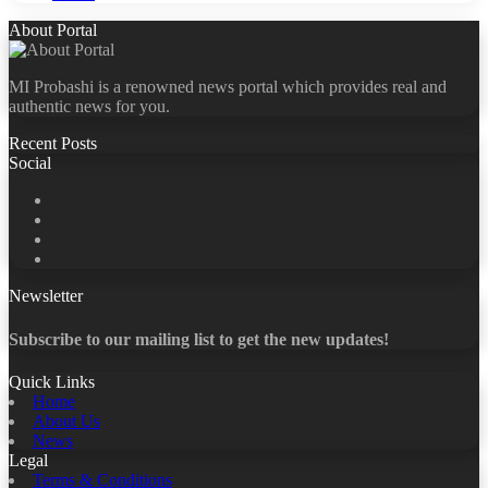
About Portal
MI Probashi is a renowned news portal which provides real and
authentic news for you.
Recent Posts
Social
Facebook
X
LinkedIn
YouTube
Newsletter
Subscribe to our mailing list to get the new updates!
Quick Links
Home
About Us
News
Legal
Terms & Conditions