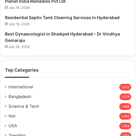
Planet India Remedies Pvt Ltd
July 18, 2026
Residential Septic Tank Cleaning Services in Hyderabad
July 18, 2026
Best Gynaecologist in Shaikpet Hyderabad – Dr Vindhya
Gemaraju
July 18, 2026
Top Categories
International
1,602
Bangladesh
1,574
Science & Tech
1,468
Hot
1,465
USA
1,364
Trending
1,184