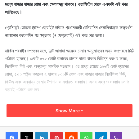
মধ্যে হাজার হাজার বোমা এবং ক্ষেপণাস্ত্র থাকবে। ওয়াশিংটন থেকে এএফপি এই খবর
জানিয়েছে।
প্রেসিডেন্ট ডোনাল্ড ট্রাম্প হোয়াইট হাউসে প্রধানমন্ত্রী বেনিয়ামিন নেতানিয়াহুকে অভ্যর্থনা
জানানোর কয়েকদিন পর শুক্রবার (৭ ফেব্রুয়ারি) এই খবর বের হলো।
মার্কিন পররাষ্ট্র দপ্তরের মতে, দুটি আলাদা অস্ত্রের চালান অনুমোদনের জন্য কংগ্রেসে চিঠি
পাঠানো হয়েছে। একটি ৬৭৫ কোটি ডলারের চালান যাতে থাকবে বিভিন্ন ধরণের অস্ত্র,
নির্দেশিকা কিট এবং অন্যান্য সামরিক সরঞ্জাম। এর মধ্যে রয়েছে ১৬৬টি ছোট ব্যাসের
বোমা, ৫০০ পাউন্ড ওজনের ২ হাজার ৮০০টি বোমা এবং হাজার হাজার নির্দেশিকা কিট,
ফিউজ এবং অন্যান্য বোমার উপাদান ও সহায়তা সরঞ্জাম। এসব অস্ত্র ও সরঞ্জাম চলতি
বছরেই পাঠানো শুরু হবে।
অন্য অস্ত্র প্যাকেজটি হলো ৩ হাজারটি হেলফায়ার ক্ষেপণাস্ত্র এবং এরসাথে প্রয়োজনীয়
Show More
সরঞ্জাম যার আনুমানিক মূল্য ৬৬ কোটি ডলার। ক্ষেপণাস্ত্রগুলোর সরবরাহ ২০২৮ সালে শুরু
হওয়ার কথা রয়েছে।
LinkedIn
Pinterest
Reddit
WhatsApp
Telegram
Viber