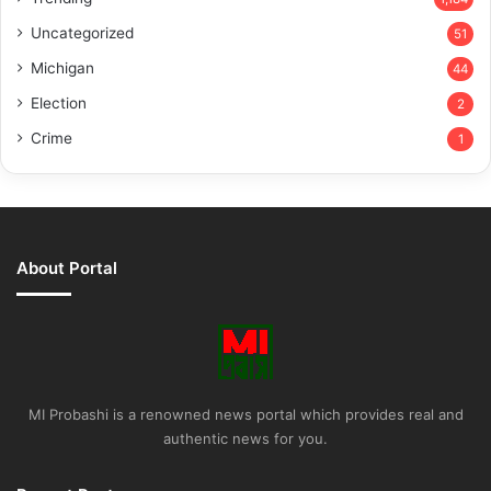
Uncategorized
51
Michigan
44
Election
2
Crime
1
About Portal
MI Probashi is a renowned news portal which provides real and
authentic news for you.