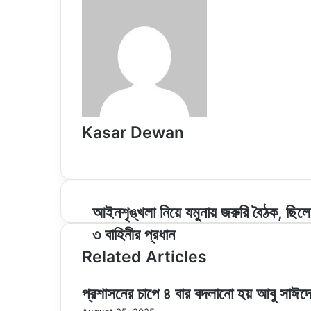
Kasar Dewan
Website
আইনশৃঙ্খলা
আইনশৃঙ্খলা নিয়ে যমুনায় জরুরি বৈঠক, ছিল
নিয়ে
৩ বাহিনীর প্রধান
যমুনায়
জরুরি
Related Articles
বৈঠক,
ছিলেন
প্রশাসনের চাপে ৪ বার বদলানো হয় আবু সাঈদে
৩
বাহিনীর