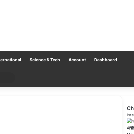
ternational
Science & Tech
Account
Dashboard
Search
for
Ch
Clo
Inte
এবার