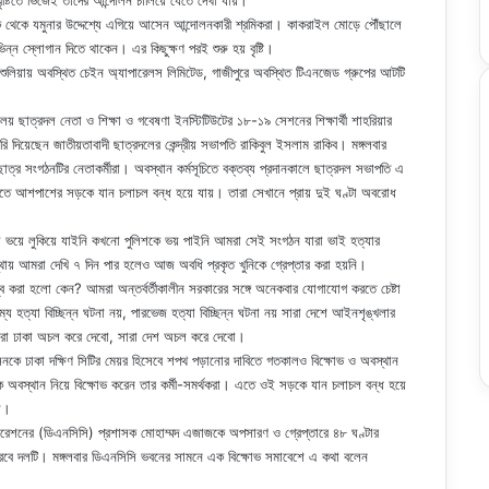
ৃষ্টিতে ভিজেই তাদের আন্দোলন চালিয়ে যেতে দেখা যায়।
দিক থেকে যমুনার উদ্দেশ্যে এগিয়ে আসেন আন্দোলনকারী শ্রমিকরা। কাকরাইল মোড়ে পৌঁছালে
্ন স্লোগান দিতে থাকেন। এর কিছুক্ষণ পরই শুরু হয় বৃষ্টি।
ুলিয়ায় অবস্থিত চেইন অ্যাপারেলস লিমিটেড, গাজীপুরে অবস্থিত টিএনজেড গ্রুপের আটটি
যালয় ছাত্রদল নেতা ও শিক্ষা ও গবেষণা ইনস্টিটিউটের ১৮-১৯ সেশনের শিক্ষার্থী শাহরিয়ার
ি দিয়েছেন জাতীয়তাবাদী ছাত্রদলের কেন্দ্রীয় সভাপতি রাকিবুল ইসলাম রাকিব। মঙ্গলবার
াত্র সংগঠনটির নেতাকর্মীরা। অবস্থান কর্মসূচিতে বক্তব্য প্রদানকালে ছাত্রদল সভাপতি এ
 এতে আশপাশের সড়কে যান চলাচল বন্ধ হয়ে যায়। তারা সেখানে প্রায় দুই ঘণ্টা অবরোধ
ভয়ে লুকিয়ে যাইনি কখনো পুলিশকে ভয় পাইনি আমরা সেই সংগঠন যারা ভাই হত্যার
স্থায় আমরা দেখি ৭ দিন পার হলেও আজ অবধি প্রকৃত খুনিকে গ্রেপ্তার করা হয়নি।
লম্ব করা হলো কেন? আমরা অন্তর্বর্তীকালীন সরকারের সঙ্গে অনেকবার যোগাযোগ করতে চেষ্টা
ত্যা বিচ্ছিন্ন ঘটনা নয়, পারভেজ হত্যা বিচ্ছিন্ন ঘটনা নয় সারা দেশে আইনশৃঙ্খলার
সারা ঢাকা অচল করে দেবো, সারা দেশ অচল করে দেবো।
ে ঢাকা দক্ষিণ সিটির মেয়র হিসেবে শপথ পড়ানোর দাবিতে গতকালও বিক্ষোভ ও অবস্থান
কে অবস্থান নিয়ে বিক্ষোভ করেন তার কর্মী-সমর্থকরা। এতে ওই সড়কে যান চলাচল বন্ধ হয়ে
হয়।
রেশনের (ডিএনসিসি) প্রশাসক মোহাম্মদ এজাজকে অপসারণ ও গ্রেপ্তারে ৪৮ ঘণ্টার
 করবে দলটি। মঙ্গলবার ডিএনসিসি ভবনের সামনে এক বিক্ষোভ সমাবেশে এ কথা বলেন