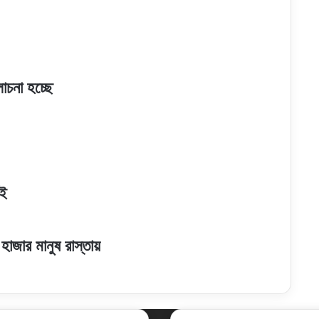
োচনা হচ্ছে
রই
াজার মানুষ রাস্তায়