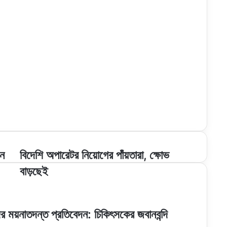
বিদেশি
েন
বিদেশি অপারেটর নিয়োগের পাঁয়তারা, ক্ষোভ
অপারেটর
বাড়ছেই
নিয়োগের
পাঁয়তারা,
ক্ষোভ
বাড়ছেই
র ময়নাতদন্ত প্রতিবেদন: চিকিৎসকের জবানবন্দি