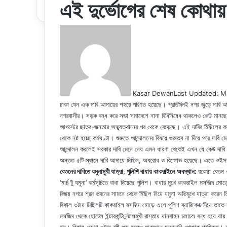
এই দুর্ভোগের শেষ কোথায
Kasar Dewan
Last Updated: M
ঢাকা যেন এক দাবি আদায়ের শহরে পরিণত হয়েছে। প্রতিদিনই নগর জুড়ে দাবি 
নগরবাসীর। সড়ক বন্ধ করে সভা সমাবেশে নানা বিধিনিষেধ থাকলেও কেউ মানছে
আগস্টের ছাত্র-জনতার অভ্যুত্থানের পর থেকে বেড়েছে। এই দাবির মিছিলের কা
থেকে নষ্ট হচ্ছে কর্মঘণ্টা। শুরুতে আন্দোলনের বিষয়ে গুরুত্ব না দিয়ে পরে দাবি
আন্দোলন করলেই সরকার দাবি মেনে নেয় এমন ধারণা থেকেই এখন যে কেউ দাবি 
অন্তত ৫টি স্থানে দাবি আদায়ে মিছিল, অবরোধ ও বিক্ষোভ হয়েছে। এতে ওইসব
বেতনের দাবিতে যমুনামুখী যাত্রা, পুলিশি বাধায় কাকরাইলে অবস্থান:
বকেয়া বেতন 
‘মার্চ টু যমুনা’ কর্মসূচিতে বাধা দিয়েছে পুলিশ। বাধার মুখে কাকরাইল মসজিদ ম
বিজয় নগরে শ্রম ভবনের সামনে থেকে মিছিল নিয়ে যমুনা অভিমুখে যাত্রা করেন 
বিকাল ৩টায় মিছিলটি কাকরাইল মসজিদ মোড়ে এলে পুলিশ ব্যারিকেড দিয়ে তাত
মসজিদ থেকে হোটেল ইন্টারকন্টিনেন্টালমুখী রাস্তায় যানবাহন চলাচল বন্ধ হয়ে