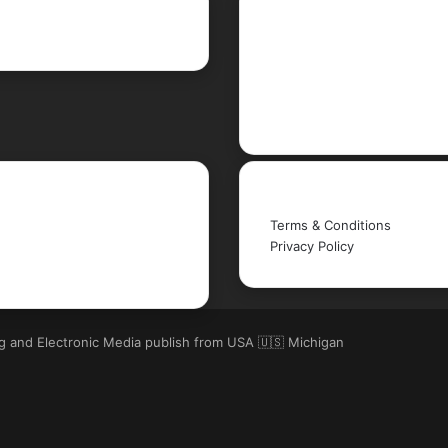
ent Posts
Social
Facebook
X
LinkedIn
YouTube
Legal
Terms & Conditions
Privacy Policy
ng and Electronic Media publish from USA 🇺🇸 Michigan