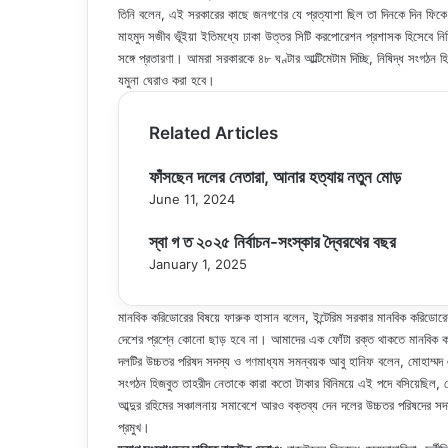
তিনি বলেন, এই সরকারের কাছে জনগণের যে প্রত্যাশা ছিল তা দিনকে দিন ফিকে 
মাহমুদ সজীব ভূঁইয়া ইতিমধ্যে ঢাকা উত্তর সিটি করপোরেশন প্রশাসক হিসেবে নি
সঙ্গে প্রতারণা। আমরা সরকারকে ৪৮ ঘণ্টার আল্টিমেটাম দিচ্ছি, নিষিদ্ধ সংগঠ
যমুনা ঘেরাও করা হবে।
Related Articles
ফাঁসছেন দলের নেতারা, আনার হত্যায় নতুন মোড়
June 11, 2024
স্বা গ ত ২০২৫ নির্বাচন-সংস্কার দ্বৈরথের বছর
January 1, 2025
মানবিক করিডোরের বিষয়ে ফারুক হাসান বলেন, ইন্টেরিম সরকার মানবিক করিডোর
দেশের প্রশ্নে কোনো ছাড় হবে না। আমাদের এক ফোঁটা রক্ত থাকতে মানবিক ক
দলটির উচ্চতর পরিষদ সদস্য ও গণমাধ্যম সমন্বয়ক আবু হানিফ বলেন, মোহাম্মদ 
সংগঠন হিজবুত তাহরীদ নেতাকে কারা কতো টাকার বিনিময়ে এই পদে বসিয়েছিল,
আব্দুর রহিমের সঞ্চালনায় সমাবেশে আরও বক্তব্য দেন দলের উচ্চতর পরিষদের সদ
প্রমুখ।