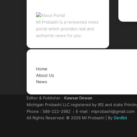
About Portal
Rec
MI Probashi is a renowned news
portal which provides real and
authentic news for you.
Quick Links
Home
About Us
News
Editor & Publisher :
Kawsar Dewan
Michigan Probashi LLC registered by IRS and state Printi
Phone : 586-222-2982 । E-mail : miprobashi@gmail.com
All Rights Reserved: © 2026 MI Probashi | By
DevBid
Facebook
X
LinkedIn