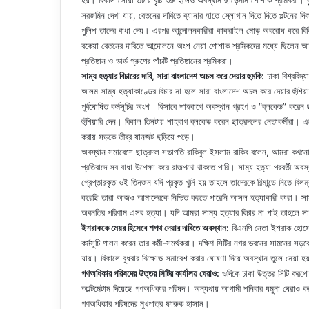
হয়। বিকাল সোয়া ৩টায় বৃষ্টি শুরু হলেও অবস্থান ছাড়েননি পোশাক শ্রমিকরা। ব
সরজমিন দেখা যায়, বেতনের দাবিতে ব্যানার হাতে স্লোগান দিতে দিতে পল্টনের 
পুলিশ তাদের বাধা দেয়। এরপর আন্দোলনকারীরা কাকরাইল মোড় অবরোধ করে বিভিন
বকেয়া বেতনের দাবিতে আন্দোলনে অংশ নেয়া পোশাক শ্রমিকদের মধ্যে ছিলেন আশ
প্রতিষ্ঠান ও ডার্ড গ্রুপের পাঁচটি প্রতিষ্ঠানের শ্রমিকরা।
সাম্য হত্যার বিচারের দাবি, সারা বাংলাদেশ অচল করে দেয়ার হুমকি:
ঢাকা বিশ্ববিদ্
আলম সাম্য হত্যাকাণ্ডের বিচার না হলে সারা বাংলাদেশ অচল করে দেয়ার হুঁশিয়ার
পূর্বঘোষিত কর্মসূচির অংশ হিসাবে শাহবাগে অবস্থান গ্রহণ ও “ব্লকেড” করেন ছ
হুঁশিয়ারি দেন। বিকাল তিনটায় শাহবাগ ব্লকেড করেন ছাত্রদলের নেতাকর্মীরা।
করায় সড়কে তীব্র যানজট ছড়িয়ে পড়ে।
অবস্থান সমাবেশে ছাত্রদল সভাপতি রাকিবুল ইসলাম রাকিব বলেন, আমরা কখনো 
প্রতিবাদে সব বাধা উপেক্ষা করে রাজপথে থাকতে পারি। সাম্য হত্যা পরবর্তী অব
গ্রেপ্তারকৃত ওই তিনজন যদি প্রকৃত খুনি হয় তাহলে তাদেরকে রিমান্ডে নিতে বি
করেছি তারা আজও আমাদেরকে নিশ্চিত করতে পারেনি আসল হত্যাকারী কারা। সাম্য হ
অবনতির পরিণাম এসব হত্যা। যদি আমরা সাম্য হত্যার বিচার না পাই তাহলে 
ইশরাককে মেয়র হিসেবে শপথ দেয়ার দাবিতে অবস্থান:
বিএনপি নেতা ইশরাক হোসেনক
কর্মসূচি পালন করেন তার কর্মী-সমর্থকরা। দক্ষিণ সিটির নগর ভবনের সামনের সড়
যায়। বিকালে বুধবার বিক্ষোভ সমাবেশ করার ঘোষণা দিয়ে অবস্থান তুলে নেয়া 
গণঅধিকার পরিষদের উত্তর সিটির কার্যালয় ঘেরাও:
ওদিকে ঢাকা উত্তর সিটি করপো
আল্টিমেটাম দিয়েছে গণঅধিকার পরিষদ। অন্যথায় আগামী শনিবার যমুনা ঘেরাও
গণঅধিকার পরিষদের মুখপাত্র ফারুক হাসান।