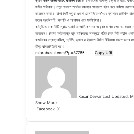
ড্যাপ সংশোধনের দাবিতে রাজউক ঘেরাও:
রাজউকের বিরুদ্ধে স্বেচ্ছাচারিতা, দুর্
জমির মালিকরা। নতুন ড্যাপে প্লটের ব্যবহার যোগ্যতা হঠাৎ করে কমিয়ে দেয়াসহ 
করেছেন তারা। ‘ঢাকা সিটি ল্যান্ড ওনার্স এসোসিয়েশন’-এর ব্যানারে মতিঝিল রাজউ
করেন প্রকৌশলী, স্থপতি ও আবাসন খাত সংশ্লিষ্টরা।
কর্মসূচিতে ঢাকা সিটি ল্যান্ড ওনার্স এসোসিয়েশনের আহ্বায়ক প্রফেসর ড. দেওয়
হয়েছেন। ঢাকার ক্ষতিগ্রস্ত ভূমি মালিকদের সমন্বয়ে গঠিত ঢাকা সিটি ল্যান্ড
রাজউকের স্বেচ্ছাচারিতা, দুর্নীতি, ড্যাপ ও ইমারত নির্মাণ বিধিমালা সংশোধনের ল
তীব্র যানজট তৈরি হয়।
Copy URL
Kasar Dewan
Last Updated: M
Show More
LinkedIn
Pinterest
Reddit
WhatsApp
Telegram
Viber
Share
Facebook
X
via
Email