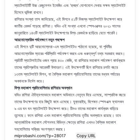
স্যাটেলাইটটি উচ্চ রেজুলেশন ইমেজিং এবং ‘হুদহুদ’ যোগাযোগ সেবায় সক্ষম স্যাটেলাইট
হিসেবে ভূমিকা রাখবে।
রাশিয়ার সংস্থা তাস জানিয়েছে, এই মিশনে ৫১টি নিজস্ব স্যাটেলাইট উৎক্ষেপণ করে
জাতীয় রেকর্ড গড়েছে রাশিয়া। যদিও এই সংখ্যা এখনো স্পেসএক্সের ২০২১ সালের
জানুয়ারিতে ১৪৩টি স্যাটেলাইট উৎক্ষেপণের বিশ্ব রেকর্ডকে ছাড়িয়ে যেতে পারেনি।
আয়নোস্ফেরিক পর্যবেক্ষণে নতুন পদক্ষেপ
এই মিশনে দুটি আয়নোস্ফেরা-এম স্যাটেলাইটও পাঠানো হয়েছে, যা পৃথিবীর
আয়নোস্ফেরিক স্তরের পরিস্থিতি পর্যবেক্ষণ করবে এবং গুরুত্বপূর্ণ তথ্য সরবরাহ করবে।
প্রতিটি স্যাটেলাইটের ওজন প্রায় ৪৩০ কেজি, যা রাশিয়ার মহাকাশ পর্যবেক্ষণ কার্যক্রমে
তাদের প্রতিশ্রুতির আরেকটি উদাহরণ। এই উৎক্ষেপণটি ছিল রাশিয়ার চলতি বছরে
১৩তম স্যাটেলাইট মিশন, যা বৈশ্বিক মহাকাশ প্রতিযোগিতায় তাদের মধ্যম পর্যায়ের
অবদানকে নির্দেশ করে।
বিশ্ব মহাকাশ প্রতিযোগিতায় রাশিয়ার অবস্থান
যদিও রাশিয়া ঐতিহ্যগতভাবে মহাকাশ অভিযানে নেতৃত্ব দিয়ে এসেছে, সাম্প্রতিক বছরে
তাদের উৎক্ষেপণের হার কিছুটা কমে এসেছে। যুক্তরাষ্ট্র, বিশেষত স্পেসএক্স ফ্যালকন
৯ এর ঘন ঘন স্যাটেলাইট উৎক্ষেপণ করে। চীনও তাদের মহাকাশ কার্যক্রম বাড়িয়ে
তুলেছে। ফলে রাশিয়া এখন মহাকাশ প্রতিযোগিতায় তৃতীয় অবস্থানে রয়েছে। তবে
আন্তর্জাতিক মহাকাশ স্টেশনসহ বিভিন্ন ক্ষেত্রে রাশিয়া এখনও বৈশ্বিক মহাকাশ
সহযোগিতায় সক্রিয় অংশগ্রহণ করছে।
Copy URL