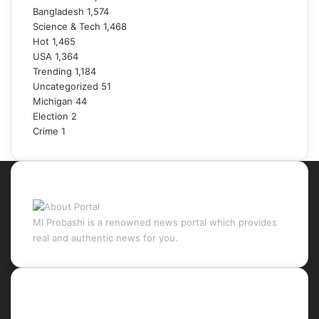
Bangladesh
1,574
Science & Tech
1,468
Hot
1,465
USA
1,364
Trending
1,184
Uncategorized
51
Michigan
44
Election
2
Crime
1
About Portal
MI Probashi is a renowned news portal which provides
real and authentic news for you.
Recent Posts