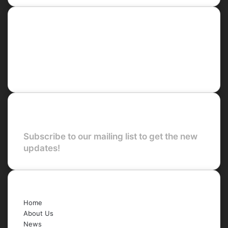
Social
Facebook
X
LinkedIn
YouTube
Newsletter
Subscribe to our mailing list to get the new
updates!
Quick Links
Home
About Us
News