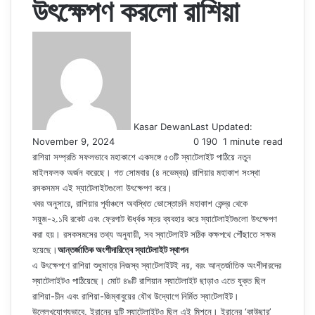
উৎক্ষেপণ করলো রাশিয়া
Kasar Dewan
Last Updated:
November 9, 2024
0
190
1 minute read
রাশিয়া সম্প্রতি সফলভাবে মহাকাশে একসঙ্গে ৫৩টি স্যাটেলাইট পাঠিয়ে নতুন
মাইলফলক অর্জন করেছে। গত সোমবার (৪ নভেম্বর) রাশিয়ার মহাকাশ সংস্থা
রসকসমস এই স্যাটেলাইটগুলো উৎক্ষেপণ করে।
খবর অনুসারে, রাশিয়ার পূর্বাঞ্চলে অবস্থিত ভোস্তোচনি মহাকাশ কেন্দ্র থেকে
সয়ুজ-২.১বি রকেট এবং ফ্রেগাট ঊর্ধ্বক স্তর ব্যবহার করে স্যাটেলাইটগুলো উৎক্ষেপণ
করা হয়। রসকসমসের তথ্য অনুযায়ী, সব স্যাটেলাইট সঠিক কক্ষপথে পৌঁছাতে সক্ষম
হয়েছে।
আন্তর্জাতিক অংশীদারিত্বে স্যাটেলাইট স্থাপন
এ উৎক্ষেপণে রাশিয়া শুধুমাত্র নিজস্ব স্যাটেলাইটই নয়, বরং আন্তর্জাতিক অংশীদারদের
স্যাটেলাইটও পাঠিয়েছে। মোট ৪৯টি রাশিয়ান স্যাটেলাইট ছাড়াও এতে যুক্ত ছিল
রাশিয়া-চীন এবং রাশিয়া-জিম্বাবুয়ের যৌথ উদ্যোগে নির্মিত স্যাটেলাইট।
উল্লেখযোগ্যভাবে, ইরানের দুটি স্যাটেলাইটও ছিল এই মিশনে। ইরানের ‘কাউছার’