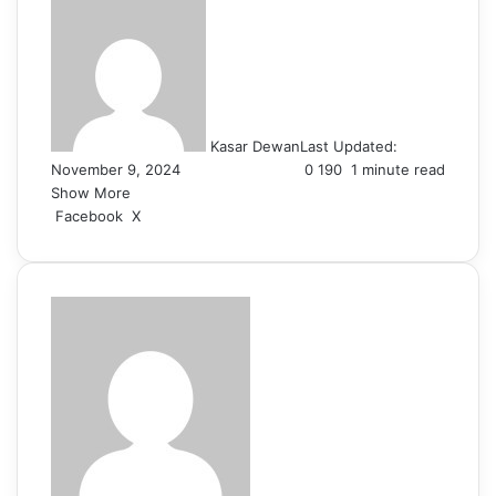
Kasar Dewan
Last Updated:
November 9, 2024
0
190
1 minute read
Show More
LinkedIn
Pinterest
Reddit
WhatsApp
Telegram
Viber
Share
Facebook
X
via
Email