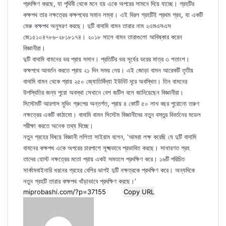
প্রদক্ষিণ করছে, যা পৃথিবী থেকে মনে হয় একে অপরের সামনে দিয়ে যাচ্ছে। গ্রহটির
কক্ষপথ তার নক্ষত্রের কক্ষপথের সমান লম্বা। এই বিরল গ্রহটিই প্রথম গ্রহ, যা একটি
মেরু কক্ষপথ অনুসরণ করছে। দুটি বাদামি বামন তারার নাম ২এমএসএস
জে১৫১০৪৭৮৬-২৮১৮১৭৪। ২০১৮ সালে বামন তারাগুলো আবিষ্কার করেন
বিজ্ঞানীরা।
দুটি বাদামি বামনের ভর প্রায় সমান। প্রতিটির ভর সূর্যের ভরের মাত্র ৩ শতাংশ।
কক্ষপথে আবর্তন করতে প্রায় ২১ দিন সময় নেয়। এই জোড়া বামন আরেকটি তৃতীয়
বাদামি বামন থেকে প্রায় ২৫০ জ্যোতির্বিদ্যা ইউনিট দূরে অবস্থিত। তিন বামনের
উপস্থিতির জন্য পুরো অবস্থা সেখানে বেশ জটিল বলে জানিয়েছেন বিজ্ঞানীরা।
সিস্টেমটি আরগাস মুভিং গ্রুপের অন্তর্গত, প্রায় ৪ কোটি ৫০ লাখ বছর পুরোনো তরুণ
নক্ষত্রের একটি কাঠামো। বাদামি বামন সিস্টেম বিজ্ঞানীদের নতুন বস্তুর বিবর্তনের মডেল
পরীক্ষা করতে অনেক তথ্য দিচ্ছে।
নতুন গ্রহের বিষয়ে বিজ্ঞানী ললিতা সাইরাম বলেন, ‘আমরা লক্ষ করেছি যে দুটি বাদামি
বামনের কক্ষপথ একে অপরের চারপাশে সূক্ষ্মভাবে প্রভাবিত করছে। সাধারণত গ্রহ
তাদের হোস্ট নক্ষত্রের মতো প্রায় একই সমতলে প্রদক্ষিণ করে। ১৬টি পরিচিত
সার্কামবাইনারি ধরনের গ্রহের বেশির ভাগই দুটি নক্ষত্রকে প্রদক্ষিণ করে। অন্যদিকে
নতুন গ্রহটি তারার কক্ষপথ খাঁড়াভাবে প্রদক্ষিণ করছে।’
Copy URL