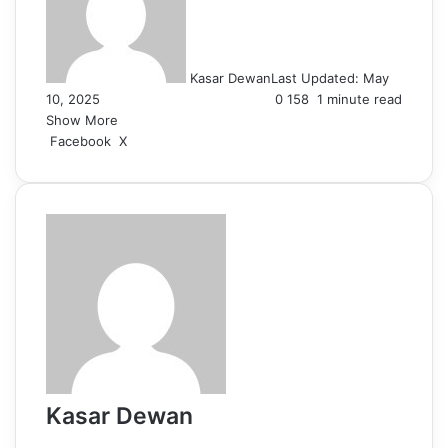
Kasar Dewan
Last Updated: May
10, 2025
0
158
1 minute read
Show More
LinkedIn
Pinterest
Reddit
WhatsApp
Telegram
Viber
Share
Facebook
X
via
Email
Kasar Dewan
Website