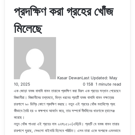
প্রদক্ষিণ করা গ্রহের খোঁজ
মিলেছে
Kasar Dewan
Last Updated: May
10, 2025
0
158
1 minute read
এক জোড়া যমজ বাদামি বামন তারাকে প্রদক্ষিণ করা বিরল এক গ্রহের সন্ধান পেয়েছেন
বিজ্ঞানীরা। বিজ্ঞানীদের তথ্যমতে, ভিন্ন ধরনের গ্রহটি যমজ বাদামি বামন নক্ষত্রের
চারপাশে ৯০ ডিগ্রি কোণে প্রদক্ষিণ করছে। নতুন এই গ্রহের খোঁজ মহাবিশ্বে গ্রহ
কীভাবে তৈরি হয় ও কক্ষপথে আবর্তন করে, তার সম্পর্কে দীর্ঘদিনের ধারণাকে চ্যালেঞ্জ
করেছে।
নতুন খোঁজ পাওয়া এই গ্রহের নাম ২এম১৫১০(এবি)বি। গ্রহটি যে যমজ বামন তারার
চারপাশে ঘুরছে, সেগুলো বাইনারি হিসেবে পরিচিত। এসব তারা একে অপরকে এমনভাবে