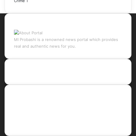
Crime
1
About Portal
MI Probashi is a renowned news portal which provides
real and authentic news for you.
Recent Posts
Social
Facebook
X
LinkedIn
YouTube