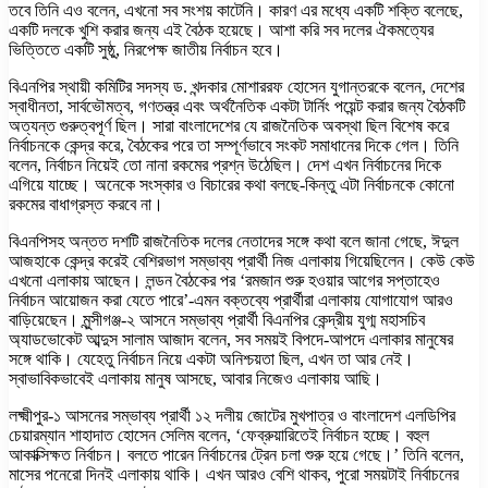
তবে তিনি এও বলেন, এখনো সব সংশয় কাটেনি। কারণ এর মধ্যে একটি শক্তি বলেছে,
একটি দলকে খুশি করার জন্য এই বৈঠক হয়েছে। আশা করি সব দলের ঐকমত্যের
ভিত্তিতে একটি সুষ্ঠু, নিরপেক্ষ জাতীয় নির্বাচন হবে।
বিএনপির স্থায়ী কমিটির সদস্য ড. খন্দকার মোশাররফ হোসেন যুগান্তরকে বলেন, দেশের
স্বাধীনতা, সার্বভৌমত্ব, গণতন্ত্র এবং অর্থনৈতিক একটা টার্নিং পয়েন্ট করার জন্য বৈঠকটি
অত্যন্ত গুরুত্বপূর্ণ ছিল। সারা বাংলাদেশের যে রাজনৈতিক অবস্থা ছিল বিশেষ করে
নির্বাচনকে কেন্দ্র করে, বৈঠকের পরে তা সম্পূর্ণভাবে সংকট সমাধানের দিকে গেল। তিনি
বলেন, নির্বাচন নিয়েই তো নানা রকমের প্রশ্ন উঠেছিল। দেশ এখন নির্বাচনের দিকে
এগিয়ে যাচ্ছে। অনেকে সংস্কার ও বিচারের কথা বলছে-কিন্তু এটা নির্বাচনকে কোনো
রকমের বাধাগ্রস্ত করবে না।
বিএনপিসহ অন্তত দশটি রাজনৈতিক দলের নেতাদের সঙ্গে কথা বলে জানা গেছে, ঈদুল
আজহাকে কেন্দ্র করেই বেশিরভাগ সম্ভাব্য প্রার্থী নিজ এলাকায় গিয়েছিলেন। কেউ কেউ
এখনো এলাকায় আছেন। লন্ডন বৈঠকের পর ‘রমজান শুরু হওয়ার আগের সপ্তাহেও
নির্বাচন আয়োজন করা যেতে পারে’-এমন বক্তব্যে প্রার্থীরা এলাকায় যোগাযোগ আরও
বাড়িয়েছেন। মুন্সীগঞ্জ-২ আসনে সম্ভাব্য প্রার্থী বিএনপির কেন্দ্রীয় যুগ্ম মহাসচিব
অ্যাডভোকেট আব্দুস সালাম আজাদ বলেন, সব সময়ই বিপদে-আপদে এলাকার মানুষের
সঙ্গে থাকি। যেহেতু নির্বাচন নিয়ে একটা অনিশ্চয়তা ছিল, এখন তা আর নেই।
স্বাভাবিকভাবেই এলাকায় মানুষ আসছে, আবার নিজেও এলাকায় আছি।
লক্ষ্মীপুর-১ আসনের সম্ভাব্য প্রার্থী ১২ দলীয় জোটের মুখপাত্র ও বাংলাদেশ এলডিপির
চেয়ারম্যান শাহাদাত হোসেন সেলিম বলেন, ‘ফেব্রুয়ারিতেই নির্বাচন হচ্ছে। বহুল
আকাক্সিক্ষত নির্বাচন। বলতে পারেন নির্বাচনের ট্রেন চলা শুরু হয়ে গেছে।’ তিনি বলেন,
মাসের পনেরো দিনই এলাকায় থাকি। এখন আরও বেশি থাকব, পুরো সময়টাই নির্বাচনের