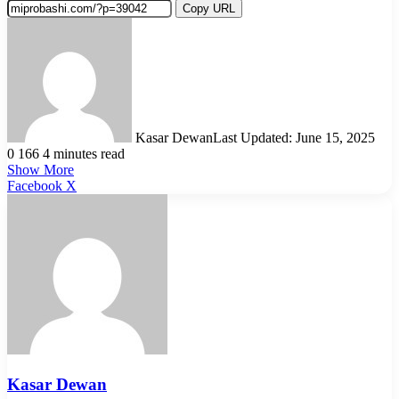
Copy URL
Kasar Dewan
Last Updated: June 15, 2025
0
166
4 minutes read
Show More
LinkedIn
Pinterest
Reddit
WhatsApp
Telegram
Viber
Share
Facebook
X
via
Email
Kasar Dewan