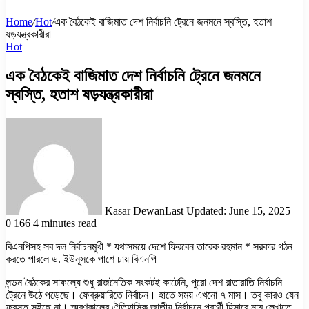
Home
/
Hot
/
এক বৈঠকেই বাজিমাত দেশ নির্বাচনি ট্রেনে জনমনে স্বস্তি, হতাশ
ষড়যন্ত্রকারীরা
Hot
এক বৈঠকেই বাজিমাত দেশ নির্বাচনি ট্রেনে জনমনে
স্বস্তি, হতাশ ষড়যন্ত্রকারীরা
Kasar Dewan
Last Updated: June 15, 2025
0
166
4 minutes read
বিএনপিসহ সব দল নির্বাচনমুখী * যথাসময়ে দেশে ফিরবেন তারেক রহমান * সরকার গঠন
করতে পারলে ড. ইউনূসকে পাশে চায় বিএনপি
লন্ডন বৈঠকের সাফল্যে শুধু রাজনৈতিক সংকটই কাটেনি, পুরো দেশ রাতারাতি নির্বাচনি
ট্রেনে উঠে পড়েছে। ফেব্রুয়ারিতে নির্বাচন। হাতে সময় এখনো ৭ মাস। তবু কারও যেন
ফুরসত সইছে না। স্মরণকালের ঐতিহাসিক জাতীয় নির্বাচনে প্রার্থী হিসাবে নাম লেখাতে