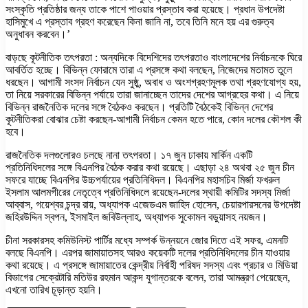
সংস্কৃতি প্রতিষ্ঠার জন্য তাকে পাশে পাওয়ার প্রস্তাব করা হয়েছে। প্রধান উপদেষ্টা
হাসিমুখে এ প্রস্তাব গ্রহণ করেছেন কিনা জানি না, তবে তিনি মনে হয় এর গুরুত্ব
অনুধাবন করবেন।’
বাড়ছে কূটনীতিক তৎপরতা : অন্যদিকে বিদেশিদের তৎপরতাও বাংলাদেশের নির্বাচনকে ঘিরে
আবর্তিত হচ্ছে। বিভিন্ন ফোরামে তারা এ প্রসঙ্গে কথা বলছেন, নিজেদের মতামত তুলে
ধরছেন। আগামী সংসদ নির্বাচন যেন সুষ্ঠু, অবাধ ও অংশগ্রহণমূলক তথা গ্রহণযোগ্য হয়,
তা নিয়ে সরকারের বিভিন্ন পর্যায়ে তারা জানাচ্ছেন তাদের দেশের আগ্রহের কথা। এ নিয়ে
বিভিন্ন রাজনৈতিক দলের সঙ্গে বৈঠকও করছেন। প্রতিটি বৈঠকেই বিভিন্ন দেশের
কূটনীতিকরা বোঝার চেষ্টা করছেন-আগামী নির্বাচন কেমন হতে পারে, কোন দলের কৌশল কী
হবে।
রাজনৈতিক দলগুলোরও চলছে নানা তৎপরতা। ১৭ জুন ঢাকায় মার্কিন একটি
প্রতিনিধিদলের সঙ্গে বিএনপির বৈঠক করার কথা রয়েছে। এছাড়া ২৪ অথবা ২৫ জুন চীন
সফরে যাচ্ছে বিএনপির উচ্চপর্যায়ের প্রতিনিধিদল। বিএনপির মহাসচিব মির্জা ফখরুল
ইসলাম আলমগীরের নেতৃত্বে প্রতিনিধিদলে রয়েছেন-দলের স্থায়ী কমিটির সদস্য মির্জা
আব্বাস, গয়েশ্বর চন্দ্র রায়, অধ্যাপক এজেডএম জাহিদ হোসেন, চেয়ারপারসনের উপদেষ্টা
জহিরউদ্দিন স্বপন, ইসমাইল জবিউল্লাহ, অধ্যাপক সুকোমল বড়ুয়াসহ নয়জন।
চীনা সরকারসহ কমিউনিস্ট পার্টির মধ্যে সম্পর্ক উন্নয়নে জোর দিতে এই সফর, এমনটি
বলছে বিএনপি। এরপর জামায়াতসহ আরও কয়েকটি দলের প্রতিনিধিদলের চীন যাওয়ার
কথা রয়েছে। এ প্রসঙ্গে জামায়াতের কেন্দ্রীয় নির্বাহী পরিষদ সদস্য এবং প্রচার ও মিডিয়া
বিভাগের সেক্রেটারি মতিউর রহমান আকন্দ যুগান্তরকে বলেন, তারা আমন্ত্রণ পেয়েছেন,
এখনো তারিখ চূড়ান্ত হয়নি।