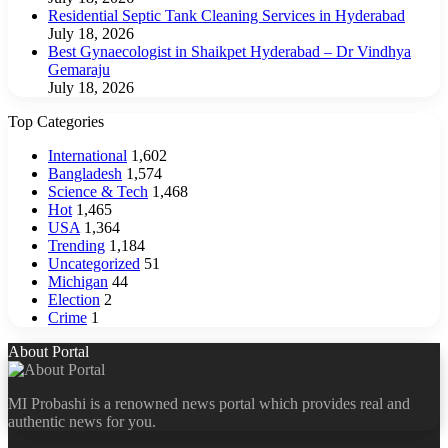
Residential Septic Tank Cleaning Services in Hyderabad
July 18, 2026
Best Gynaecologist in Shaikpet Hyderabad – Dr Vindhya
Gemaraju
July 18, 2026
Top Categories
International
1,602
Bangladesh
1,574
Science & Tech
1,468
Hot
1,465
USA
1,364
Trending
1,184
Uncategorized
51
Michigan
44
Election
2
Crime
1
About Portal
MI Probashi is a renowned news portal which provides real and
authentic news for you.