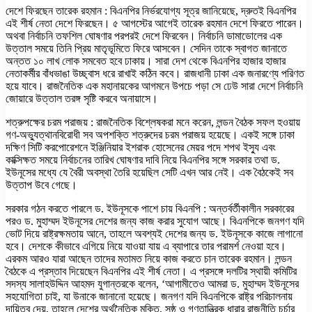
দেশে ফিরছেন তারেক রহমান : বিএনপির নির্ভরযোগ্য সূত্র জানিয়েছে, দ্রুতই বিএনপির
এই শীর্ষ নেতা দেশে ফিরছেন। ৫ আগস্টের আগেই তারেক রহমান দেশে ফিরতে পারেন।
অথবা নির্বাচনি তফশিল ঘোষণার পরপরই দেশে ফিরবেন। নির্বাচনি ডামাডোলের এক
উত্তাল সময়ে তিনি প্রিয় মাতৃভূমিতে ফিরে আসবেন। সেদিন তাকে স্বাগত জানাতে
অন্তত ১০ লাখ লোক সমবেত হবে ঢাকায়। সারা দেশ থেকে বিএনপির হাজার হাজার
নেতাকর্মীর বাঁধভাঙা উচ্ছ্বাস ধরে রাখাই কঠিন কবে। রাজধানী ঢাকা এক জনারণ্যে পরিণত
হয়ে যাবে। রাজনৈতিক এক মহানায়কের আগমনে উপচে পড়া সে ঢেউ সারা দেশে নির্বাচনি
জোয়ারে উত্তাল তরঙ্গ সৃষ্টি করবে অনায়াসে।
শত্রুপক্ষের চরম পরাজয় : রাজনৈতিক বিশ্লেষকরা মনে করেন, লন্ডন বৈঠক সফল হওয়ায়
গণ-অভ্যুত্থানবিরোধী সব অপশক্তি শত্রুদের চরম পরাজয় হয়েছে। একই সঙ্গে ঢাকা
দক্ষিণ সিটি করপোরেশনে ইঞ্জিনিয়ার ইশরাক হোসেনের মেয়র পদে শপথ ইস্যু এবং
কাক্সিক্ষত সময়ে নির্বাচনের তারিখ ঘোষণার দাবি নিয়ে বিএনপির সঙ্গে সরকার তথা ড.
ইউনূসের মধ্যে যে বৈরী অবস্থা তৈরি হয়েছিল সেটি এখন আর নেই। এক বৈঠকেই সব
উত্তাপ উবে গেছে।
সরকার গঠন করতে পারলে ড. ইউনূসকে পাশে চায় বিএনপি : অন্তর্বর্তীকালীন সরকারের
পরও ড. মুহাম্মদ ইউনূসের দেশের জন্য কাজ করার সুযোগ আছে। বিএনপিকে জনগণ যদি
ভোট দিয়ে রাষ্ট্রক্ষমতায় আনে, তাহলে অবশ্যই দেশের জন্য ড. ইউনূসকে কাজে লাগানো
হবে। দেশকে কীভাবে এগিয়ে নিয়ে যাওয়া যায় এ ব্যাপারে তার পরামর্শ নেওয়া হবে।
এরকম আরও যারা আছেন তাদের মতামত নিয়ে কাজ করতে চান তারেক রহমান। লন্ডন
বৈঠকে এ প্রস্তাব দিয়েছেন বিএনপির এই শীর্ষ নেতা। এ প্রসঙ্গে দলটির স্থায়ী কমিটির
সদস্য সালাহউদ্দিন আহমদ যুগান্তরকে বলেন, ‘আগামীতেও আমরা ড. মুহাম্মদ ইউনূসের
সহযোগিতা চাই, যা উনাকে জানানো হয়েছে। জনগণ যদি বিএনপিকে রাষ্ট্র পরিচালনায়
দায়িত্ব দেয়, তাহলে দেশের অর্থনৈতিক মুক্তি, সুষ্ঠু ও গণতান্ত্রিক ধারার রাজনীতি চর্চার