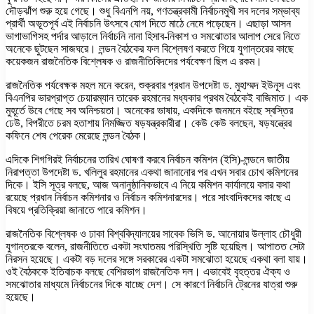
দৌড়ঝাঁপ শুরু হয়ে গেছে। শুধু বিএনপি নয়, গণতন্ত্রকামী নির্বাচনমুখী সব দলের সম্ভাব্য
প্রার্থী অভূতপূর্ব এই নির্বাচনি উৎসবে যোগ দিতে মাঠে নেমে পড়েছেন। এছাড়া আসন
ভাগাভাগিসহ পর্দার আড়ালে নির্বাচনি নানা হিসাব-নিকাশ ও সমঝোতার আলাপ সেরে নিতে
অনেকে ছুটছেন সাজঘরে। লন্ডন বৈঠকের ফল বিশ্লেষণ করতে গিয়ে যুগান্তরের কাছে
কয়েকজন রাজনৈতিক বিশ্লেষক ও রাজনীতিবিদদের পর্যবেক্ষণ ছিল এ রকম।
রাজনৈতিক পর্যবেক্ষক মহল মনে করেন, শুক্রবার প্রধান উপদেষ্টা ড. মুহাম্মদ ইউনূস এবং
বিএনপির ভারপ্রাপ্ত চেয়ারম্যান তারেক রহমানের মধ্যকার প্রথম বৈঠকেই বাজিমাত। এক
মুহূর্তে উবে গেছে সব অনিশ্চয়তা। অনেকের ভাষায়, একদিকে জনমনে বইছে স্বস্তির
ঢেউ, বিপরীতে চরম হতাশায় নিমজ্জিত ষড়যন্ত্রকারীরা। কেউ কেউ বলছেন, ষড়যন্ত্রের
কফিনে শেষ পেরেক মেরেছে লন্ডন বৈঠক।
এদিকে শিগগিরই নির্বাচনের তারিখ ঘোষণা করবে নির্বাচন কমিশন (ইসি)-লন্ডনে জাতীয়
নিরাপত্তা উপদেষ্টা ড. খলিলুর রহমানের একথা জানানোর পর এখন সবার চোখ কমিশনের
দিকে। ইসি সূত্র বলছে, আজ অনানুষ্ঠানিকভাবে এ নিয়ে কমিশন কার্যালয়ে বসার কথা
রয়েছে প্রধান নির্বাচন কমিশনার ও নির্বাচন কমিশনারদের। পরে সাংবাদিকদের কাছে এ
বিষয়ে প্রতিক্রিয়া জানাতে পারে কমিশন।
রাজনৈতিক বিশ্লেষক ও ঢাকা বিশ্ববিদ্যালয়ের সাবেক ভিসি ড. আনোয়ার উল্লাহ চৌধুরী
যুগান্তরকে বলেন, রাজনীতিতে একটা সংঘাতময় পরিস্থিতি সৃষ্টি হয়েছিল। আপাতত সেটা
নিরসন হয়েছে। একটা বড় দলের সঙ্গে সরকারের একটা সমঝোতা হয়েছে একথা বলা যায়।
ওই বৈঠককে ইতিবাচক বলছে বেশিরভাগ রাজনৈতিক দল। এভাবেই বৃহত্তর ঐক্য ও
সমঝোতার মাধ্যমে নির্বাচনের দিকে যাচ্ছে দেশ। সে কারণে নির্বাচনি ট্রেনের যাত্রা শুরু
হয়েছে।