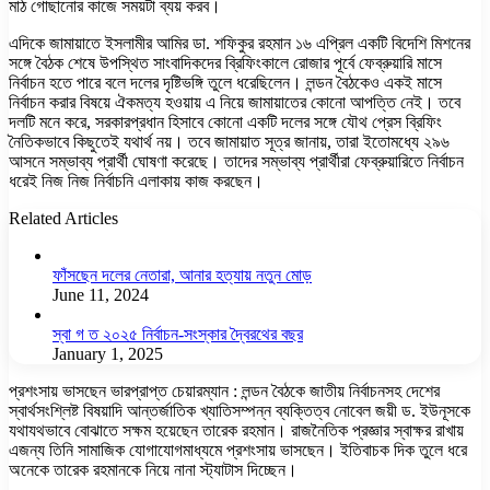
মাঠ গোছানোর কাজে সময়টা ব্যয় করব।
এদিকে জামায়াতে ইসলামীর আমির ডা. শফিকুর রহমান ১৬ এপ্রিল একটি বিদেশি মিশনের
সঙ্গে বৈঠক শেষে উপস্থিত সাংবাদিকদের ব্রিফিংকালে রোজার পূর্বে ফেব্রুয়ারি মাসে
নির্বাচন হতে পারে বলে দলের দৃষ্টিভঙ্গি তুলে ধরেছিলেন। লন্ডন বৈঠকেও একই মাসে
নির্বাচন করার বিষয়ে ঐকমত্য হওয়ায় এ নিয়ে জামায়াতের কোনো আপত্তি নেই। তবে
দলটি মনে করে, সরকারপ্রধান হিসাবে কোনো একটি দলের সঙ্গে যৌথ প্রেস ব্রিফিং
নৈতিকভাবে কিছুতেই যথার্থ নয়। তবে জামায়াত সূত্র জানায়, তারা ইতোমধ্যে ২৯৬
আসনে সম্ভাব্য প্রার্থী ঘোষণা করেছে। তাদের সম্ভাব্য প্রার্থীরা ফেব্রুয়ারিতে নির্বাচন
ধরেই নিজ নিজ নির্বাচনি এলাকায় কাজ করছেন।
Related Articles
ফাঁসছেন দলের নেতারা, আনার হত্যায় নতুন মোড়
June 11, 2024
স্বা গ ত ২০২৫ নির্বাচন-সংস্কার দ্বৈরথের বছর
January 1, 2025
প্রশংসায় ভাসছেন ভারপ্রাপ্ত চেয়ারম্যান : লন্ডন বৈঠকে জাতীয় নির্বাচনসহ দেশের
স্বার্থসংশ্লিষ্ট বিষয়াদি আন্তর্জাতিক খ্যাতিসম্পন্ন ব্যক্তিত্ব নোবেল জয়ী ড. ইউনূসকে
যথাযথভাবে বোঝাতে সক্ষম হয়েছেন তারেক রহমান। রাজনৈতিক প্রজ্ঞার স্বাক্ষর রাখায়
এজন্য তিনি সামাজিক যোগাযোগমাধ্যমে প্রশংসায় ভাসছেন। ইতিবাচক দিক তুলে ধরে
অনেকে তারেক রহমানকে নিয়ে নানা স্ট্যাটাস দিচ্ছেন।