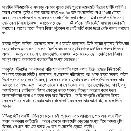
সারাদিন নিউমার্কেট ও সংলগ্ন এলাকা ঘুরেও সেই পুরনো জমজমাট ভিড়ের ছবিটি পাইনি।
আগে যেখানে প্রতি একশ’ জনের মধ্যে ৬০-৭০ জন বাংলাদেশির দেখা পাওয়া যেতো,
এবার সেখানে হাতেগোনা কয়েকজন বাংলাদেশির দেখা পেলাম। এরা কেউই পর্যটক নন।
মেডিকেল ভিসায় চিকিৎসা করাতে এসেছেন। এরই ফাঁকে নিউমার্কেটে সামান্য কেনাকাটা
করছেন। আগের মতো বিশাল বিশাল সুটকেস বা পেটি ভর্তি করার মতো কেউ বাজার করছেন
না।
ঢাকার বাসিন্দা আসিফ হোসেনের সঙ্গে দেখা হতেই জানালেন, তিনি মায়ের ক্যান্সার চিকিৎসার
জন্য ভারতে এসেছেন। বলেন, ‘চলতি বছরের জানুয়ারি থেকে এই নিয়ে পরপর তিনবার
এলাম। কিন্তু এবার দেখছি বাংলাদেশিদের সংখ্যা অনেক বেড়েছে। মেডিকেল ভিসার
সংখ্যা বাড়ায় কলকাতায় বাংলাদেশির সংখ্যা বেড়েছে।’
মারকুইস স্ট্রিটের এক নামকরা পরিবহন ব্যবসায়ীর সঙ্গে কথায় উঠে এসেছে নিউমার্কেট
অঞ্চলের হতাশার ছবিটি। জানালেন, বাংলাদেশে পরিবর্তনের পর থেকে ভারত সরকার পর্যটক
ভিসা প্রদান বন্ধ করে দিয়েছে। ফলে যে হাজার হাজার বাংলাদেশি প্রতিদিন কলকাতায়
আসতেন তা এখন বন্ধ। আগে থেকে যারা মেডিকেল ভিসা নিয়ে রেখেছিলেন, তারাই শুধু
আসছিলেন। মেডিকেল ভিসার ক্ষেত্রে ভারত সরকার নিয়ন্ত্রণ আরোপ করার ফলে
বাংলাদেশিদের আসা এক রকম বন্ধ হয়ে গিয়েছিল। অতি সম্প্রতি মেডিকেল ভিসার
ক্ষেত্রে উদার মনোভাব নেয়ায় আবার বাংলাদেশিদের কলকাতায় আসা বাড়ছে বলে তিনি
জানান।
নিউমার্কেটের একটি শাড়ির দোকানের কর্মী শ্যামল দত্ত জানালেন, গত এক বছর ভীষণ
খারাপ অবস্থায় কাটিয়েছি। আগে যেখানে বাংলাদেশি ক্রেতার সংখ্যা নিয়ে আমরা খুশি
ছিলাম, সেখানে গত এক বছরে ৫০ জন বাংলাদেশি ক্রেতা পাইনি।