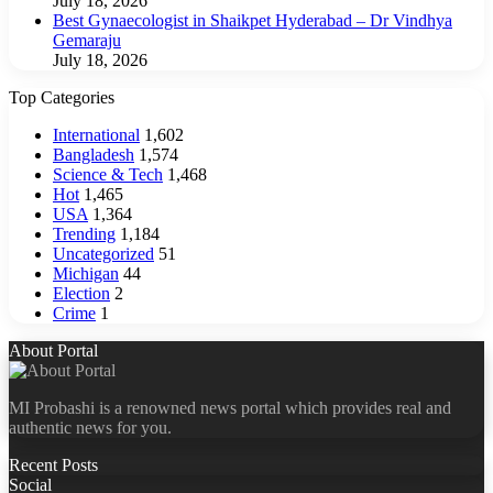
July 18, 2026
Best Gynaecologist in Shaikpet Hyderabad – Dr Vindhya
Gemaraju
July 18, 2026
Top Categories
International
1,602
Bangladesh
1,574
Science & Tech
1,468
Hot
1,465
USA
1,364
Trending
1,184
Uncategorized
51
Michigan
44
Election
2
Crime
1
About Portal
MI Probashi is a renowned news portal which provides real and
authentic news for you.
Recent Posts
Social