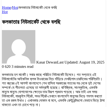
Home
/
Hot
/
কলকাতার নিউমার্কেট থেকে বলছি
Hot
কলকাতার নিউমার্কেট থেকে বলছি
Kasar Dewan
Last Updated: August 19, 2025
0
620
3 minutes read
কলকাতার হগ মার্কেট। সবার কাছে পরিচিত নিউমার্কেট হিসেবে। গত সপ্তাহে এই
নিউমার্কেটের আইকনিক ক্লক টাওয়ারের নিচে দাঁড়িয়ে দেখছিলাম চারদিকের পরিস্থিতি।
গত বছরের ৫ই আগস্ট বাংলাদেশে শেখ হাসিনা সরকারের পতনের পর থেকে দুই দেশের
সম্পর্কে যে শীতলতা এসেছে তা সর্বগ্রাসী হয়েছে। বাণিজ্যিক, সাংস্কৃতিক, এমনকি
মানুষে মানুষে যোগাযোগের ক্ষেত্রে তার বিরূপ প্রভাব পড়েছে। আর তাই এক সময়
নিউমার্কেট, মারকুইস স্ট্রিট, সদর স্ট্রিট-যেখানে বাংলাদেশি মানুষের ভিড়ে গমগম করতো
তা এক রকম উধাও। এখানকার দোকান বা মলে, এমনকি রেস্টুরেন্টগুলো যেভাবে ভিড়ে ঠাসা
থাকতো এখন তা চোখে পড়ে না।