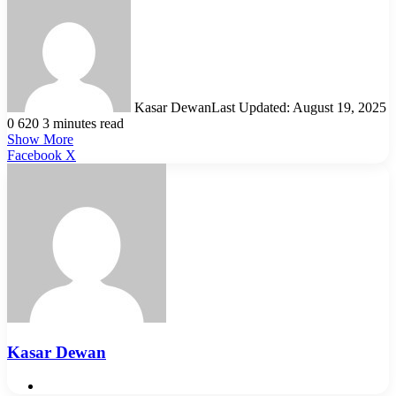
Kasar Dewan
Last Updated: August 19, 2025
0
620
3 minutes read
Show More
LinkedIn
Pinterest
Reddit
WhatsApp
Telegram
Viber
Share
Facebook
X
via
Email
Kasar Dewan
Website