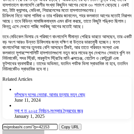
হাসপাতালে বাংলাদেশি রোগীর সংখ্যা কিছুদিন আগের থেকে ৩০ শতাংশ বেড়েছে। একই
মত, টাটা ক্যান্সার, মেডিকা, পিয়ারলেসের মতো হাসপাতালগুলোর।
চিকিৎসা নিতে আসা শামিমা ও তার পরিবার জানালেন, শহর কলকাতা আগের মতোই নিরাপদ
আছে। তবে বিভিন্ন সামাজিকমাধ্যম এমন রটনা করছে, তাতে কিছুটা শঙ্কিত ছিলাম।
কিন্তু এসে দেখতে পাচ্ছি সবকিছু আগের মতোই আছে।
তবে মেডিকেল ভিসায় যে পরিমাণে বাংলাদেশি সীমান্ত পেরিয়ে ভারতে আসছেন, তার একটি
বড় অংশ আরও উন্নত চিকিৎসার জন্য দক্ষিণ বা উত্তর ভারতমুখী হচ্ছেন। ফলে
বাংলাদেশিরা আগের তুলনায় বেশি আসছেন ঠিকই, আর তাতে পরিবহন সংস্থা এবং
কলকাতা সুপারস্পেশালিটি হাসপাতালগুলো নতুন করে লাভের মুখ দেখলেও সেভাবে খুশি নন
নিউমার্কেট, সদর স্ট্রিট, মারকুইস স্ট্রিটের মানি এক্সচেঞ্জ, হোটেল ও রেস্টুরেন্ট এবং
ফুটপাথের ব্যবসায়ীরা। তাদের অভিমত, যতদিন পর্যটক ভিসা স্বাভাবিক না হবে, ততদিন
নিউমার্কেটও স্বাভাবিক হবে না।
Related Articles
ফাঁসছেন দলের নেতারা, আনার হত্যায় নতুন মোড়
June 11, 2024
স্বা গ ত ২০২৫ নির্বাচন-সংস্কার দ্বৈরথের বছর
January 1, 2025
Copy URL