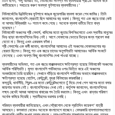
তিনি বলেন, ‘শুধু আমরাই নই, নিউমার্কেট সংলগ্ন সব ব্যবসায়ীরা প্রচণ্ড আর্থিক কষ্টে
কাটিয়েছেন। সবচেয়ে করুণ অবস্থা ফুটপাথের ব্যবসায়ীদের।’
নিউমার্কেটের উল্টোদিকের ফুটপাথে জাঙ্ক জুয়েলারির ব্যবসা করেন শেখ জামির। তিনি
জানালেন, বাংলাদেশি ক্রেতাই ছিল আমাদের বড় ভরসা। কিন্তু গত এক বছরে তারা কেউ
না আসায় বিক্রিবাট্টা ৭০ শতাংশ কমে গেছে। অনেকে ব্যবসা গুটিয়ে নিতে বাধ্য
হয়েছেন।’
নিউমার্কেট অঞ্চলের শ্রী লেদার্স, খাদিমের মতো জুতার বিপণিগুলোতে এখন স্থানীয় মানুষের
ভিড় ছাড়া বাংলাদেশিদের ভিড় নেই। আগে দোকানের ভেতরে ভিড়ের জন্য প্রবেশ করা
যেতো না। কিন্তু এখন একরকম ফাঁকা।
শ্রী লেদার্সের এক কর্মী জানান, বাংলাদেশিরা আমাদের এই অঞ্চলের দোকানগুলোর বড়
ক্রেতা ছিলেন। কিন্তু গত এক বছরে তাদের অনুপস্থিতি আমাদেরও আর্থিক সংকটে
ফেলেছে। এখন অবশ্য কিছু বাংলাদেশির দেখা পাওয়া যাচ্ছে।
ব্যবসায়ীদের অভিমত, গত এক বছরে মারাত্মকভাবে ক্ষতিগ্রস্ত হয়েছে নিউমার্কেট অঞ্চলের
আর্থিক পরিস্থিতি। মূলত বাংলাদেশি পর্যটকদের ওপর ভিত্তি করে এই অঞ্চলের
অবকাঠামো তৈরি হয়েছিল। সেখানে দাঁড়িয়ে বাংলাদেশি পর্যটকের অভাবে মারাত্মকভাবে
ক্ষতিগ্রস্ত হয়েছে হোটেল, রেস্টুরেন্ট, মুদ্রা বিনিময়ের কারবারিরা।
কস্তুরি, ধানসিঁড়ি, প্রিন্স-এর মতো রেস্টুরেন্টগুলোতে ঢুঁ দিয়ে দেখা গেল আগের মতো বসার
জায়গার অভাব নেই। বাংলাদেশিদেরও দেখা নেই। কর্তৃপক্ষ জানালেন, বাংলাদেশিদের
লক্ষ্য রেখেই আমরা আমাদের খাবারের পদ তৈরি করতাম। কিন্তু এখন রান্নার পরিমাণ
অর্ধেক কমিয়ে দিয়েছি। স্থানীয়দের ভরসায় চলছি।
পরিবহন ব্যবসায়ীরা জানিয়েছেন, এখন পেট্রাপোল থেকে প্রতিদিন কয়েকশ’ যাত্রী
আসছেন। কলকাতা থেকেও অনেকে বাংলাদেশে যাচ্ছেন। বেসরকারি হাসপাতালগুলোতে
বাংলাদেশি রোগীর সংখ্যা আবার বাড়ছে। আরএনটেগোর হাসপাতাল সূত্রে খবর, তাদের