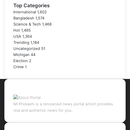
Top Categories
International
1,602
Bangladesh
1,574
Science & Tech
1,468
Hot
1,465
USA
1,364
Trending
1,184
Uncategorized
51
Michigan
44
Election
2
Crime
1
About Portal
MI Probashi is a renowned news portal which provides
real and authentic news for you.