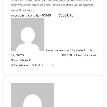
উদ্ধৃতি দিয়ে সেখানে উল্লেখ করা হয়েছে, ইরানের টানা হামলায় এই ঘাঁটি ব্যবহারের
অনুপযোগী হয়ে পড়বে।
Copy URL
Kasar Dewan
Last Updated: July
12, 2025
0
176
1 minute read
Show More
LinkedIn
Pinterest
Reddit
WhatsApp
Telegram
Viber
Share
Facebook
X
via
Email