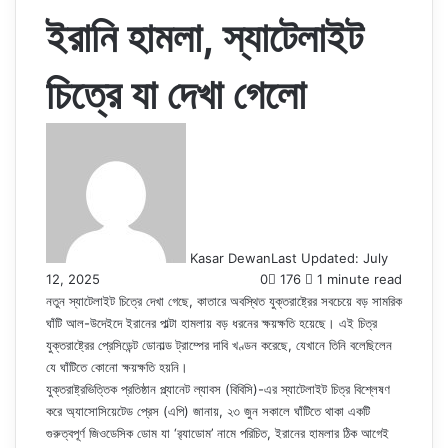
ইরানি হামলা, স্যাটেলাইট
চিত্রে যা দেখা গেলো
Kasar Dewan
Last Updated: July
12, 2025
0
176
1 minute read
নতুন স্যাটেলাইট চিত্রে দেখা গেছে, কাতারে অবস্থিত যুক্তরাষ্ট্রের সবচেয়ে বড় সামরিক
ঘাঁটি আল-উদেইদে ইরানের পাল্টা হামলায় বড় ধরনের ক্ষয়ক্ষতি হয়েছে। এই চিত্র
যুক্তরাষ্ট্রের প্রেসিডেন্ট ডোনাল্ড ট্রাম্পের দাবি খণ্ডন করেছে, যেখানে তিনি বলেছিলেন
যে ঘাঁটিতে কোনো ক্ষয়ক্ষতি হয়নি।
যুক্তরাষ্ট্রভিত্তিক প্রতিষ্ঠান প্ল্যানেট ল্যাবস (বিবিসি)-এর স্যাটেলাইট চিত্র বিশ্লেষণ
করে অ্যাসোসিয়েটেড প্রেস (এপি) জানায়, ২৩ জুন সকালে ঘাঁটিতে থাকা একটি
গুরুত্বপূর্ণ জিওডেসিক ডোম যা ‘র‍্যাডোম’ নামে পরিচিত, ইরানের হামলার ঠিক আগেই