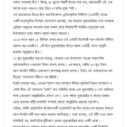
অক্ষত অবস্থায় ছিল। কিন্তু ২৫ জুনের পরবর্তী চিত্রে দেখা যায়, র‍্যাডোমটি নেই এবং
পাশের ভবনে আগুনে পোড়া চিহ্ন ও ক্ষতির দৃশ্য স্পষ্ট।
এই র‍্যাডোমের ভিতরে ছিল মডার্নাইজেশন এন্টারপ্রাইজ টার্মিনাল (এমইটি) নামের
একটি অত্যাধুনিক উপগ্রহ যোগাযোগ ব্যবস্থা, যার মাধ্যমে যুক্তরাষ্ট্রের সেনা সদস্যরা
সেন্ট্রাল কমান্ডের আওতায় থাকা অঞ্চল থেকে বিশ্বব্যাপী সামরিক নেতৃত্বের সঙ্গে
নিরাপদভাবে তথ্য আদান-প্রদান করতে পারতেন।
২০১৬ সালে প্রায় ১৫ মিলিয়ন ডলার ব্যয়ে এই এমইটি সিস্টেমটি আল-উদেইদ ঘাঁটিতে
স্থাপন করা হয়েছিল। এটি ছিল যুক্তরাষ্ট্রের বাইরে প্রথম এমইটি, যাতে অ্যান্টি-
জ্যামিং প্রযুক্তিও ছিল।
২২ জুন যুক্তরাষ্ট্র ইরানের নাতাঞ্জ, ফোরদো এবং ইসফাহান শহরের পারমাণবিক
স্থাপনাগুলিতে একতরফা বিমান হামলা চালায়। এর জবাবে, পরদিন ২৩ জুন ইরান
আল-উদেইদ ঘাঁটিতে একযোগে ক্ষেপণাস্ত্র হামলা চালায়। ইরান এই অপারেশনের নাম
দিয়েছে ‘অপারেশন টিডিংস অব ভিক্টরি’।
ইরানি হামলার পরও, ডোনাল্ড ট্রাম্প তার সোশ্যাল মিডিয়া প্ল্যাটফর্ম ট্রুথ সোশ্যাল-এ
পোস্ট দিয়ে এই হামলাকে “দুর্বল” বলে অভিহিত করেন এবং যুক্তরাষ্ট্র ও তেল আবিবের
পক্ষে একতরফা অস্ত্রবিরতির ঘোষণা দেন। এখন পর্যন্ত যুক্তরাষ্ট্র বা কাতার সরকার
থেকে হামলায় ঘাঁটির ক্ষয়ক্ষতি সম্পর্কে কোনো আনুষ্ঠানিক বক্তব্য আসেনি।
এদিকে, মার্কিন রাজনৈতিক বিশ্লেষণধর্মী ওয়েবসাইট দ্য হিল তাদের এক মতামত নিবন্ধে
আল-উদেইদ ঘাঁটি বন্ধ করার আহ্বান জানিয়েছে। তারা বলেছে, এই ঘাঁটি এখন কেবল
সামরিকই নয়, রাজনৈতিক দৃষ্টিকোণ থেকেও যুক্তরাষ্ট্রের জন্য একটি বোঝা।
সাবেক ইউএস সেন্ট্রাল কমান্ড প্রধান জেনারেল ফ্র্যাঙ্ক ম্যাকেঞ্জির একটি রিপোর্টের