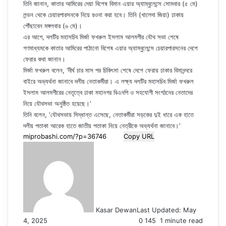
তিনি জানান, কাতার আমিরের দেয়া বিশেষ বিমান এয়ার অ্যাম্বুলেন্সে সোমবার (৫ মে)
লন্ডন থেকে চেয়ারপারসনকে নিয়ে রওনা করা হবে। তিনি (খালেদা জিয়া) ঢাকায়
পৌঁছাবেন মঙ্গলবার (৬ মে)।
এর আগে, দলটির মহাসচিব মির্জা ফখরুল ইসলাম আলমগীর যৌথ সভা শেষে
গণমাধ্যমকে কাতার আমিরের পাঠানো বিশেষ এয়ার অ্যাম্বুলেন্সে চেয়ারপারসনের দেশে
ফেরার কথা জানান।
মির্জা ফখরুল বলেন, ‘দীর্ঘ চার মাস পর চিকিৎসা শেষে দেশে ফেরায় ঢাকার বিমানন্দরে
বাইরে অভ্যর্থনা জানাবে দলীয় নেতাকর্মীরা। এ লক্ষ্য দলটির মহাসচিব মির্জা ফখরুল
ইসলাম আলমগীরের নেতৃত্বে ঢাকা মহানগর বিএনপি ও সহযোগী সংগঠনের নেতাদের
নিয়ে যৌথসভা অনুষ্ঠিত হয়েছে।’
তিনি বলেন, ‘যৌথসভায় সিদ্ধান্ত এসেছে, নেতাকর্মীরা সড়কের দুই ধারে এক হাতে
দলীয় পতাকা আরেক হাতে জাতীয় পতাকা নিয়ে নেত্রীকে অভ্যর্থনা জানাবে।’
Copy URL
Kasar Dewan
Last Updated: May
4, 2025
0
145
1 minute read