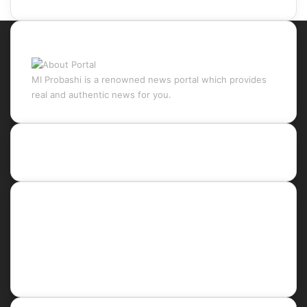
About Portal
MI Probashi is a renowned news portal which provides
real and authentic news for you.
Recent Posts
Social
Facebook
X
LinkedIn
YouTube