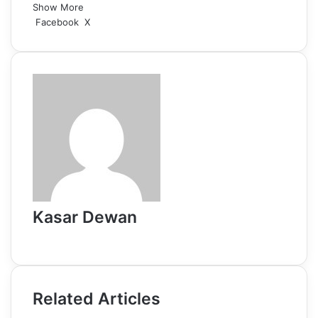
Show More
LinkedIn
Pinterest
Reddit
WhatsApp
Telegram
Viber
Share
Facebook
X
via
Email
Kasar Dewan
Website
Related Articles