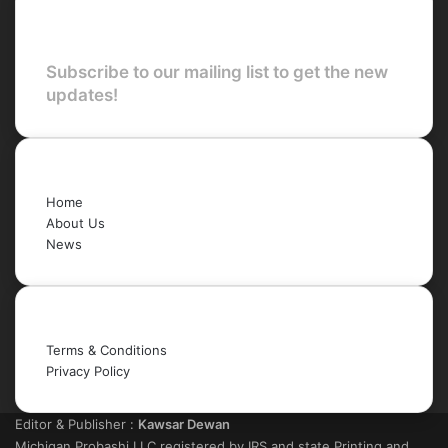
Newsletter
Subscribe to our mailing list to get the new
updates!
Quick Links
Home
About Us
News
Legal
Terms & Conditions
Privacy Policy
Editor & Publisher :
Kawsar Dewan
Michigan Probashi LLC registered by IRS and state Printing and