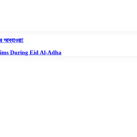
ের আবহাওয়া!
slims During Eid Al-Adha