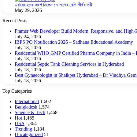
এবারের হজে অংশ নিলেন ১৭ লাখের বেশি তীর্থযাত্রী
May 29, 2026
Recent Posts
Framer Web Developer Build Modern, Responsive, and High-P
July 24, 2026
IBPS PO Notification 2026 – Sadhana Educational Academy
July 18, 2026
Residential WHO GMP Certified Pharma Company in India – P
July 18, 2026
Residential Septic Tank Cleaning Services in Hyderabad
July 18, 2026
Best Gynaecologist in Shaikpet Hyderabad – Dr Vindhya Gem
July 18, 2026
Top Categories
International
1,602
Bangladesh
1,574
Science & Tech
1,468
Hot
1,465
USA
1,364
Trending
1,184
Uncategorized
51