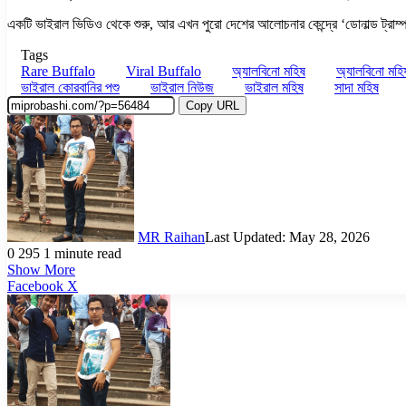
একটি ভাইরাল ভিডিও থেকে শুরু, আর এখন পুরো দেশের আলোচনার কেন্দ্রে ‘ডোনাল্ড ট্রাম্
Tags
Rare Buffalo
Viral Buffalo
অ্যালবিনো মহিষ
অ্যালবিনো মহি
ভাইরাল কোরবানির পশু
ভাইরাল নিউজ
ভাইরাল মহিষ
সাদা মহিষ
Copy URL
MR Raihan
Last Updated: May 28, 2026
0
295
1 minute read
Show More
LinkedIn
Pinterest
Reddit
WhatsApp
Telegram
Viber
Share
Facebook
X
via
Email