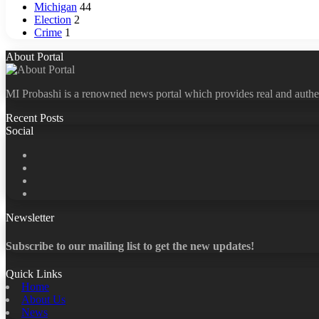
Michigan
44
Election
2
Crime
1
About Portal
MI Probashi is a renowned news portal which provides real and authe
Recent Posts
Social
Facebook
X
LinkedIn
YouTube
Newsletter
Subscribe to our mailing list to get the new updates!
Quick Links
Home
About Us
News