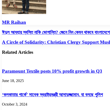
MR Raihan
ঈদুল
ঈদুল আযহায় স্বস্তি নাকি ভোগান্তি? জেনে নিন কেমন থাকবে বাংলাদেশ
আযহায়
স্বস্তি
A
A Circle of Solidarity: Christian Clergy Support Mu
নাকি
Circle
ভোগান্তি?
of
Related Articles
জেনে
Solidarity:
নিন
Christian
কেমন
Clergy
থাকবে
Support
Paramount Textile posts 10% profit growth in Q3
বাংলাদেশের
Muslims
আবহাওয়া!
During
June 18, 2025
Eid
Al-
Adha
‘কলকাতার পার্কে’ সাবেক স্বরাষ্ট্রমন্ত্রী আসাদুজ্জামান, যা বলছে পুলিশ
October 3, 2024