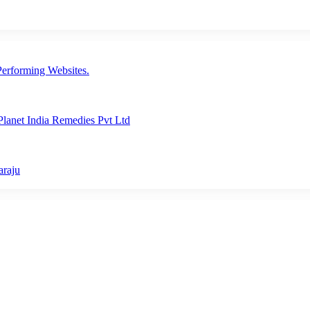
erforming Websites.
lanet India Remedies Pvt Ltd
araju