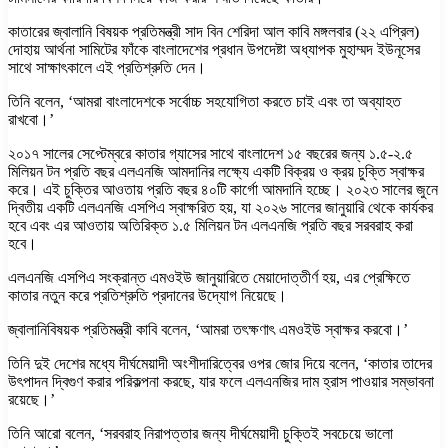
কাতারের জ্বালানি বিষয়ক প্রতিমন্ত্রী সাদ বিন শেরিদা আল কাবি মঙ্গলবার (২২ এপ্রিল)
দোহায় আর্থনা সামিটের ফাঁকে বাংলাদেশের প্রধান উপদেষ্টা অধ্যাপক মুহাম্মদ ইউনূসের
সাথে সাক্ষাৎকালে এই প্রতিশ্রুতি দেন।
তিনি বলেন, ‘আমরা বাংলাদেশকে সর্বোচ্চ সহযোগিতা করতে চাই এবং তা অব্যাহত
রাখবো।’
২০১৭ সালের সেপ্টেম্বরে কাতার গ্যাসের সাথে বাংলাদেশ ১৫ বছরের জন্য ১.৫-২.৫
মিলিয়ন টন প্রতি বছর এলএনজি আমদানির লক্ষ্যে একটি বিক্রয় ও ক্রয় চুক্তি স্বাক্ষর
করে। এই চুক্তির আওতায় প্রতি বছর ৪০টি কার্গো আমদানি হচ্ছে। ২০২৩ সালের জুনে
দ্বিতীয় একটি এলএনজি এসপিএ স্বাক্ষরিত হয়, যা ২০২৬ সালের জানুয়ারি থেকে কার্যকর
হবে এবং এর আওতায় অতিরিক্ত ১.৫ মিলিয়ন টন এলএনজি প্রতি বছর সরবরাহ করা
হবে।
এলএনজি এসপিএ সংক্রান্ত এমওইউ জানুয়ারিতে মেয়াদোত্তীর্ণ হয়, এর প্রেক্ষিতে
কাতার নতুন করে প্রতিশ্রুতি প্রদানের উদ্যোগ নিয়েছে।
জ্বালানিবিষয়ক প্রতিমন্ত্রী কাবি বলেন, ‘আমরা তৎক্ষণাৎ এমওইউ স্বাক্ষর করবো।’
তিনি দুই দেশের মধ্যে দীর্ঘমেয়াদী অংশীদারিত্বের ওপর জোর দিয়ে বলেন, ‘কাতার তাদের
উৎপাদন দ্বিগুণ করার পরিকল্পনা করছে, যার ফলে এলএনজির দাম হ্রাস পাওয়ার সম্ভাবনা
রয়েছে।’
তিনি আরো বলেন, ‘সরবরাহ নিরাপত্তার জন্য দীর্ঘমেয়াদী চুক্তিই সবচেয়ে ভালো