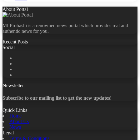
About Portal
MI Probashi is a renowned news portal which provides real and
authentic news for you.
Recent Posts
Social
Facebook
X
LinkedIn
YouTube
Newsletter
Subscribe to our mailing list to get the new updates!
Quick Links
Home
About Us
News
Legal
Terms & Conditions