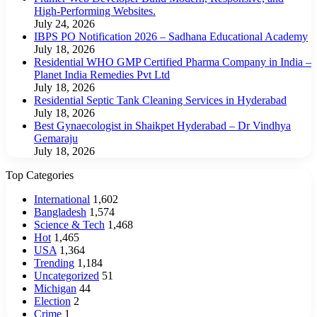
High-Performing Websites.
July 24, 2026
IBPS PO Notification 2026 – Sadhana Educational Academy
July 18, 2026
Residential WHO GMP Certified Pharma Company in India –
Planet India Remedies Pvt Ltd
July 18, 2026
Residential Septic Tank Cleaning Services in Hyderabad
July 18, 2026
Best Gynaecologist in Shaikpet Hyderabad – Dr Vindhya
Gemaraju
July 18, 2026
Top Categories
International
1,602
Bangladesh
1,574
Science & Tech
1,468
Hot
1,465
USA
1,364
Trending
1,184
Uncategorized
51
Michigan
44
Election
2
Crime
1