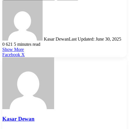
Kasar Dewan
Last Updated: June 30, 2025
0
621
5 minutes read
Show More
LinkedIn
Pinterest
Reddit
WhatsApp
Telegram
Viber
Share
Facebook
X
via
Email
Kasar Dewan