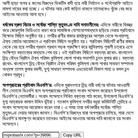
আলী ছাড়া অপর ৪ জনের বিরুদ্ধে ভিকটিম বাদী হয়ে নারী নির্যাতন ও পর্নোগ্রাফি আইনে
মামলা দায়ের করা হচ্ছে। এ ঘটনায় আর কেউ জড়িত থাকলে তাদেরকেও খুঁজে বের করে
আইনের আওতায় আনা হবে।
ধর্ষকের দ্রুত বিচার ও সর্বোচ্চ শাস্তি মৃত্যুদণ্ড দাবি সনাতনীদের:
এদিকে নারীকে বিবস্ত্র
করে জোরপূর্বক ভিডিওতে ধারণ করে সামাজিক যোগাযোগমাধ্যমে ছড়িয়ে দেয়ার প্রতিবাদে
বিক্ষোভ মিছিল অনুষ্ঠিত হয়। নগরীর রাণীর বাজার রামঠাকুরের আশ্রম থেকে সংখ্যালঘু
ঐক্য মোর্চার আয়োজনে এ প্রতিবাদ মিছিল অনুষ্ঠিত হয়। প্রতিবাদ মিছিলটি রাণীর বাজার
থেকে বের হয়ে নগরীর প্রধান প্রধান সড়ক প্রদক্ষিণ করে কান্দিরপাড় পূবালী চত্বরে এসে
সংক্ষিপ্ত বক্তব্যের মাধ্যমে শেষ হয়। ওই প্রতিবাদ মিছিলে বক্তব্য রাখেন- বাংলাদেশ
হিন্দু বৌদ্ধ খ্রিষ্টান ঐক্য পরিষদ কুমিল্লা জেলা শাখার সভাপতি চন্দন কুমার রায়। বক্তব্য
রাখেন- বাংলাদেশ হিন্দু বৌদ্ধ খ্রিষ্টান ঐক্য পরিষদ কুমিল্লা জেলা শাখার সাধারণ সম্পাদক
অধ্যক্ষ তাপস কুমার বকসী, যুগ্ম সাধারণ সম্পাদক এডভোকেট বিকাশ সাহা ও কমল চন্দ
খোকন প্রমুখ।
অপপ্রচারের প্রতিবাদ বিএনপি’র:
ওদিকে মুরাদনগরে হিন্দু নারী ধর্ষণের ঘটনায় আওয়ামী
লীগ নেতাকে বিএনপি বলে অপপ্রচারের প্রতিবাদে সংবাদ সম্মেলন করেছেন উপজেলা
বিএনপি’র নেতাকর্মীরা। সংবাদ সম্মেলনে লিখিত বক্তব্য পাঠ করেন, উপজেলা বিএনপি’র
যুগ্ম আহ্বায়ক কামাল উদ্দিন ভূঁইয়া। গতকাল কুমিল্লা নগরীর বধূয়া কমিউনিটি সেন্টারে এ
সংবাদ সম্মেলনের আয়োজন করেন তারা। এ সময় তারা ধর্ষণকারীর সর্বোচ্চ শাস্তি
মৃত্যুদণ্ড দেয়ার আহ্বান জানান। বিএনপি’র বিরুদ্ধে যারা অপপ্রচার চালিয়ে, সারা দেশে
বিএনপি’র মানক্ষুণ্ন করেছেন তাদেরও আইনের আওতায় আনার দাবি জানানো হয় সংবাদ
সম্মেলনে।
Copy URL