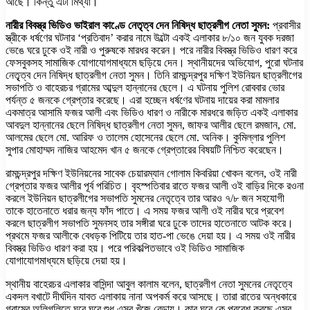
আছে। কিন্তু এটা মিথ্যা।
নারীর বিবস্ত্র ভিডিও ভাইরাল কাণ্ডে নেতৃত্ব দেন নিষিদ্ধ ছাত্রলীগ নেতা সুমন:
প্রবাসীর
স্ত্রীকে ধর্ষণের ঘটনার ‘প্রতিবাদ’ করার নামে উল্টো একই এলাকার ৮/১০ জন যুবক দরজা
ভেঙে ঘরে ঢুকে ওই নারী ও পুরুষকে মারধর করেন। পরে নারীর বিবস্ত্র ভিডিও ধারণ করে
ফেসবুকসহ সামাজিক যোগাযোগমাধ্যমে ছড়িয়ে দেন। স্থানীয়দের অভিযোগ, পুরো ঘটনার
নেতৃৃত্ব দেন নিষিদ্ধ ছাত্রলীগ নেতা সুমন। তিনি রামচন্দ্রপুর দক্ষিণ ইউনিয়ন ছাত্রলীগের
সভাপতি ও বাহেরচর গ্রামের আব্দুল হান্নানের ছেলে। এ ঘটনায় পুলিশ রোববার ভোর
পর্যন্ত ৫ জনকে গ্রেপ্তার করেছে। এরা হচ্ছেন ধর্ষণের ঘটনায় দায়ের করা মামলার
একমাত্র আসামি ফজর আলী এবং ভিডিও ধারণ ও নারীকে মারধরে জড়িত একই এলাকার
আবদুল হান্নানের ছেলে নিষিদ্ধ ছাত্রলীগ নেতা সুমন, জাফর আলীর ছেলে রমজান, মো.
আলমের ছেলে মো. আরিফ ও তালেম হোসেনের ছেলে মো. অনিক। কুমিল্লার পুলিশ
সুপার মোহাম্মদ নাজির আহমেদ খান ৫ জনকে গ্রেপ্তারের বিষয়টি নিশ্চিত করেছেন।
রামচন্দ্রপুর দক্ষিণ ইউনিয়নের সাবেক চেয়ারম্যান গোলাম কিবরিয়া খোকন বলেন, ওই নারী
গ্রেপ্তার ফজর আলীর পূর্ব পরিচিত। বৃহস্পতিবার রাতে ফজর আলী ওই বাড়ির দিকে রওনা
করলে ইউনিয়ন ছাত্রলীগের সভাপতি সুমনের নেতৃত্বে তার আরও ৭/৮ জন সহযোগী
তাকে হাতেনাতে ধরার জন্য ফাঁদ পাতে। এ সময় ফজর আলী ওই নারীর ঘরে প্রবেশ
করলে ছাত্রলীগ সভাপতি সুমনসহ তার সঙ্গীরা ঘরে ঢুকে তাদের হাতেনাতে আটক করে।
প্রথমে ফজর আলীকে বেধড়ক পিটিয়ে তার হাত-পা ভেঙে দেয়া হয়। এ সময় ওই নারীর
বিবস্ত্র ভিডিও ধারণ করা হয়। পরে পরিকল্পিতভাবে ওই ভিডিও সামাজিক
যোগাযোগমাধ্যমে ছড়িয়ে দেয়া হয়।
স্থানীয় বাহেরচর এলাকার বাসিন্দা আবুল কালাম বলেন, ছাত্রলীগ নেতা সুমনের নেতৃত্বে
একদল বখাটে দীর্ঘদিন যাবত এলাকায় নানা অপকর্ম করে আসছে। তারা রাতের অন্ধকারে
গ্রামের অলিগলিতে ঘুরে ঘুরে শুধু এসব খুঁজে বেড়ায়। কার ঘরে কে প্রবেশ করছে এসব