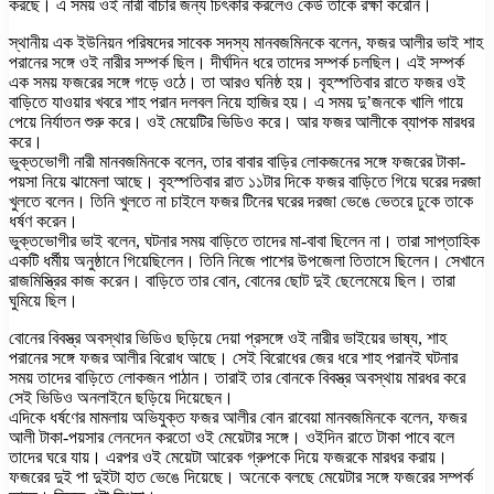
করছে। এ সময় ওই নারী বাঁচার জন্য চিৎকার করলেও কেউ তাকে রক্ষা করেনি।
স্থানীয় এক ইউনিয়ন পরিষদের সাবেক সদস্য মানবজমিনকে বলেন, ফজর আলীর ভাই শাহ
পরানের সঙ্গে ওই নারীর সম্পর্ক ছিল। দীর্ঘদিন ধরে তাদের সম্পর্ক চলছিল। এই সম্পর্ক
এক সময় ফজরের সঙ্গে গড়ে ওঠে। তা আরও ঘনিষ্ঠ হয়। বৃহস্পতিবার রাতে ফজর ওই
বাড়িতে যাওয়ার খবরে শাহ পরান দলবল নিয়ে হাজির হয়। এ সময় দু’জনকে খালি গায়ে
পেয়ে নির্যাতন শুরু করে। ওই মেয়েটির ভিডিও করে। আর ফজর আলীকে ব্যাপক মারধর
করে।
ভুক্তভোগী নারী মানবজমিনকে বলেন, তার বাবার বাড়ির লোকজনের সঙ্গে ফজরের টাকা-
পয়সা নিয়ে ঝামেলা আছে। বৃহস্পতিবার রাত ১১টার দিকে ফজর বাড়িতে গিয়ে ঘরের দরজা
খুলতে বলেন। তিনি খুলতে না চাইলে ফজর টিনের ঘরের দরজা ভেঙে ভেতরে ঢুকে তাকে
ধর্ষণ করেন।
ভুক্তভোগীর ভাই বলেন, ঘটনার সময় বাড়িতে তাদের মা-বাবা ছিলেন না। তারা সাপ্তাহিক
একটি ধর্মীয় অনুষ্ঠানে গিয়েছিলেন। তিনি নিজে পাশের উপজেলা তিতাসে ছিলেন। সেখানে
রাজমিস্ত্রির কাজ করেন। বাড়িতে তার বোন, বোনের ছোট দুই ছেলেমেয়ে ছিল। তারা
ঘুমিয়ে ছিল।
বোনের বিবস্ত্র অবস্থার ভিডিও ছড়িয়ে দেয়া প্রসঙ্গে ওই নারীর ভাইয়ের ভাষ্য, শাহ
পরানের সঙ্গে ফজর আলীর বিরোধ আছে। সেই বিরোধের জের ধরে শাহ পরানই ঘটনার
সময় তাদের বাড়িতে লোকজন পাঠান। তারাই তার বোনকে বিবস্ত্র অবস্থায় মারধর করে
সেই ভিডিও অনলাইনে ছড়িয়ে দিয়েছেন।
এদিকে ধর্ষণের মামলায় অভিযুক্ত ফজর আলীর বোন রাবেয়া মানবজমিনকে বলেন, ফজর
আলী টাকা-পয়সার লেনদেন করতো ওই মেয়েটার সঙ্গে। ওইদিন রাতে টাকা পাবে বলে
তাদের ঘরে যায়। এরপর ওই মেয়েটা আরেক গ্রুপকে দিয়ে ফজরকে মারধর করায়।
ফজরের দুই পা দুইটা হাত ভেঙে দিয়েছে। অনেকে বলছে মেয়েটার সঙ্গে ফজরের সম্পর্ক