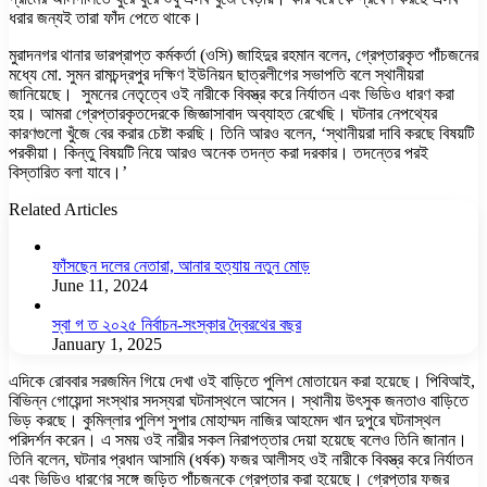
ধরার জন্যই তারা ফাঁদ পেতে থাকে।
মুরাদনগর থানার ভারপ্রাপ্ত কর্মকর্তা (ওসি) জাহিদুর রহমান বলেন, গ্রেপ্তারকৃত পাঁচজনের
মধ্যে মো. সুমন রামচন্দ্রপুর দক্ষিণ ইউনিয়ন ছাত্রলীগের সভাপতি বলে স্থানীয়রা
জানিয়েছে। সুমনের নেতৃত্বে ওই নারীকে বিবস্ত্র করে নির্যাতন এবং ভিডিও ধারণ করা
হয়। আমরা গ্রেপ্তারকৃতদেরকে জিজ্ঞাসাবাদ অব্যাহত রেখেছি। ঘটনার নেপথ্যের
কারণগুলো খুঁজে বের করার চেষ্টা করছি। তিনি আরও বলেন, ‘স্থানীয়রা দাবি করছে বিষয়টি
পরকীয়া। কিন্তু বিষয়টি নিয়ে আরও অনেক তদন্ত করা দরকার। তদন্তের পরই
বিস্তারিত বলা যাবে।’
Related Articles
ফাঁসছেন দলের নেতারা, আনার হত্যায় নতুন মোড়
June 11, 2024
স্বা গ ত ২০২৫ নির্বাচন-সংস্কার দ্বৈরথের বছর
January 1, 2025
এদিকে রোববার সরজমিন গিয়ে দেখা ওই বাড়িতে পুলিশ মোতায়েন করা হয়েছে। পিবিআই,
বিভিন্ন গোয়েন্দা সংস্থার সদস্যরা ঘটনাস্থলে আসেন। স্থানীয় উৎসুক জনতাও বাড়িতে
ভিড় করছে। কুমিল্লার পুলিশ সুপার মোহাম্মদ নাজির আহমেদ খান দুপুরে ঘটনাস্থল
পরিদর্শন করেন। এ সময় ওই নারীর সকল নিরাপত্তার দেয়া হয়েছে বলেও তিনি জানান।
তিনি বলেন, ঘটনার প্রধান আসামি (ধর্ষক) ফজর আলীসহ ওই নারীকে বিবস্ত্র করে নির্যাতন
এবং ভিডিও ধারণের সঙ্গে জড়িত পাঁচজনকে গ্রেপ্তার করা হয়েছে। গ্রেপ্তার ফজর