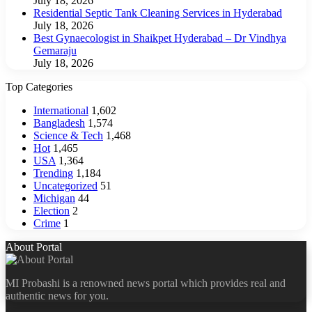
July 18, 2026
Residential Septic Tank Cleaning Services in Hyderabad
July 18, 2026
Best Gynaecologist in Shaikpet Hyderabad – Dr Vindhya
Gemaraju
July 18, 2026
Top Categories
International
1,602
Bangladesh
1,574
Science & Tech
1,468
Hot
1,465
USA
1,364
Trending
1,184
Uncategorized
51
Michigan
44
Election
2
Crime
1
About Portal
MI Probashi is a renowned news portal which provides real and
authentic news for you.