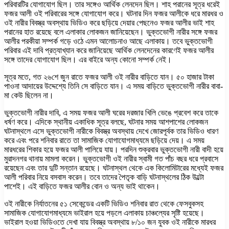
পরিবারটির যোগাযোগ ছিল। তার সঙ্গেও আর্থিক লেনদেন ছিল। শাহ পরানের সূত্র ধরেই
ফজর আলী ওই পরিবারের সঙ্গে যোগাযোগ করে। ঘটনার দিন ফজর আলীকে ধরে মারধর ও
ওই নারীর বিবস্ত্র অবস্থায় ভিডিও করে ছড়িয়ে দেয়ার পেছনেও ফজর আলীর ভাই শাহ
পরানের হাত রয়েছে বলে এলাকার লোকজন জানিয়েছেন। ভুক্তভোগী নারীর সঙ্গে ফজর
আলীর পরকীয়া সম্পর্ক গড়ে ওঠে এমন আলোচনাও আছে এলাকায়। তবে ভুক্তভোগী
পরিবার এই দাবি প্রত্যাখ্যান করে জানিয়েছে আর্থিক লেনদেনের কারণেই ফজর আলীর
সঙ্গে তাদের যোগাযোগ ছিল। এর বাইরে অন্য কোনো সম্পর্ক নেই।
সূত্র মতে, গত ২৬শে জুন রাতে ফজর আলী ওই নারীর বাড়িতে যান। ৫০ হাজার টাকা
পাওনা আদায়ের উদ্দেশ্যে তিনি সে বাড়িতে যান। এ সময় বাড়িতে ভুক্তভোগী নারীর বাবা-
মা কেউ ছিলেন না।
ভুক্তভোগী নারীর দাবি, এ সময় ফজর আলী ঘরের দরজার খিলি ভেঙে প্রবেশ করে তাকে
ধর্ষণ করে। এদিকে স্থানীয় একাধিক সূত্র বলছে, ঘটনার সময় আশপাশের লোকজন
ঘটনাস্থলে এসে ভুক্তভোগী নারীকে বিবস্ত্র অবস্থায় দেখে জোরপূর্বক তার ভিডিও ধারণ
করে এবং পরে শনিবার রাতে তা সামাজিক যোগাযোগমাধ্যমে ছড়িয়ে দেয়। এ সময়
মারধরের শিকার হয়ে ফজর আলী পালিয়ে যায়। পরদিন শুক্রবার ভুক্তভোগী নারী বাদী হয়ে
মুরাদনগর থানায় মামলা করেন। ভুক্তভোগী ওই নারীর স্বামী গত পাঁচ বছর ধরে প্রবাসে
রয়েছেন এবং তার দুটি সন্তান রয়েছে। ঘটনাস্থল থেকে এক কিলোমিটারের মধ্যেই ফজর
আলী পরিবার নিয়ে বসবাস করেন। তবে তাদের পৈতৃক বাড়ি ঘটনাস্থলের ঠিক উল্টো
পাশেই। এই বাড়িতে ফজর আলীর বোন ও অন্য ভাই থাকেন।
ওই নারীকে নির্যাতনের ৫১ সেকেন্ডের একটি ভিডিও শনিবার রাত থেকে ফেসবুকসহ
সামাজিক যোগাযোগমাধ্যমে ভাইরাল হয়ে পড়লে এলাকায় চাঞ্চল্যের সৃষ্টি হয়েছে।
ভাইরাল হওয়া ভিডিওতে দেখা যায় বিবস্ত্র অবস্থায় ৮/১০ জন যুবক ওই নারীকে মারধর