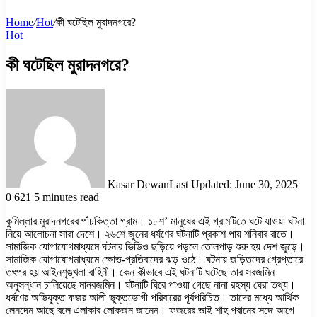
Home
/
Hot
/
কী ঘটেছিল মুরাদনগরে?
Hot
কী ঘটেছিল মুরাদনগরে?
Kasar Dewan
Last Updated: June 30, 2025
0
621
5 minutes read
কুমিল্লার মুরাদনগরের পাঁচকিত্তা গ্রাম। ১৮শ’ মানুষের এই গ্রামটিতে ঘটে যাওয়া ঘটনা
নিয়ে আলোচনা সারা দেশে। ২৬শে জুনের ধর্ষণের ঘটনাটি প্রকাশ পায় শনিবার রাতে।
সামাজিক যোগাযোগমাধ্যমে ঘটনার ভিডিও ছড়িয়ে পড়লে তোলপাড় শুরু হয় দেশ জুড়ে।
সামাজিক যোগাযোগমাধ্যমে ক্ষোভ-প্রতিবাদের ঝড় ওঠে। ঘটনায় জড়িতদের গ্রেপ্তারে
তৎপর হয় আইনশৃঙ্খলা বাহিনী। কেন কীভাবে এই ঘটনাটি ঘটেছে তার সরজমিন
অনুসন্ধান চালিয়েছে মানবজমিন। ঘটনাটি ঘিরে পাওয়া গেছে নানা রহস্য ঘেরা তথ্য।
ধর্ষণের অভিযুক্ত ফজর আলী ভুক্তভোগী পরিবারের পূর্বপরিচিত। তাদের মধ্যে আর্থিক
লেনদেন আছে বলে এলাকার লোকজন জানেন। ফজরের ভাই শাহ পরানের সঙ্গে আগে