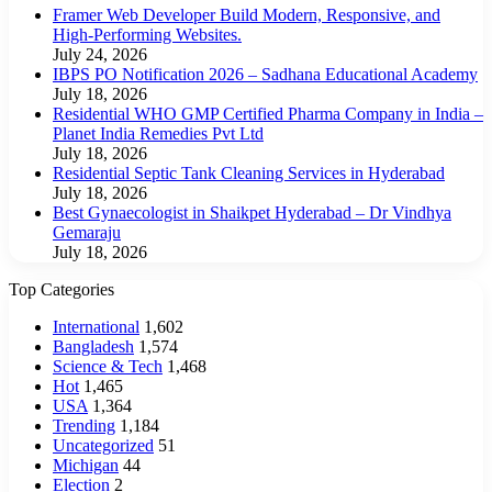
Framer Web Developer Build Modern, Responsive, and
High-Performing Websites.
July 24, 2026
IBPS PO Notification 2026 – Sadhana Educational Academy
July 18, 2026
Residential WHO GMP Certified Pharma Company in India –
Planet India Remedies Pvt Ltd
July 18, 2026
Residential Septic Tank Cleaning Services in Hyderabad
July 18, 2026
Best Gynaecologist in Shaikpet Hyderabad – Dr Vindhya
Gemaraju
July 18, 2026
Top Categories
International
1,602
Bangladesh
1,574
Science & Tech
1,468
Hot
1,465
USA
1,364
Trending
1,184
Uncategorized
51
Michigan
44
Election
2