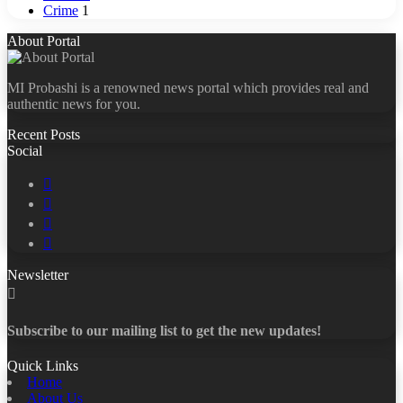
Crime
1
About Portal
MI Probashi is a renowned news portal which provides real and
authentic news for you.
Recent Posts
Social
Facebook
X
LinkedIn
YouTube
Newsletter
Subscribe to our mailing list to get the new updates!
Quick Links
Home
About Us