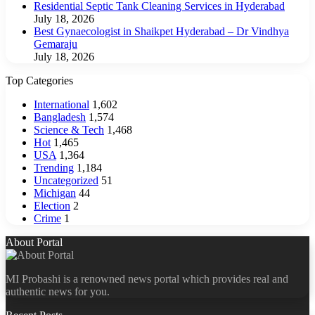
Residential Septic Tank Cleaning Services in Hyderabad
July 18, 2026
Best Gynaecologist in Shaikpet Hyderabad – Dr Vindhya
Gemaraju
July 18, 2026
Top Categories
International
1,602
Bangladesh
1,574
Science & Tech
1,468
Hot
1,465
USA
1,364
Trending
1,184
Uncategorized
51
Michigan
44
Election
2
Crime
1
About Portal
MI Probashi is a renowned news portal which provides real and
authentic news for you.