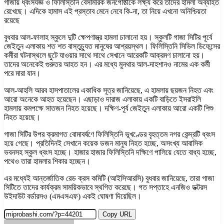
গাজায় ধ্বংসযজ্ঞ ও ফিলিস্তিনি বেসামরিক জনগোষ্ঠীকে লক্ষ্য করে তাদের হামলা অব্যাহত
রেখেছে। এদিকে হামাস এই প্রস্তাব মেনে নেবে কি-না, তা নিয়ে এখনো অনিশ্চিয়তা
রয়েছে
বুধবার আল-ফালাহ স্কুলে দুটি ক্ষেপণাস্ত্র হামলা চালানো হয়। স্কুলটি গাজা সিটির পূর্বে
জেইতুন এলাকায় শত শত বাস্তুচ্যুত মানুষের আশ্রয়স্থল। ফিলিস্তিনি সিভিল ডিফেন্সের
কর্মীরা ঘটনাস্থলে ছুটে যাওয়ার সাথে সাথে সেখানে আরেকটি আক্রমণ চালানো হয়।
তাদের অনেকেই গুরুতর আহত হন। এর মধ্যে মুনথার আল-দাহশানও নামের এক কর্মী
পরে মারা যান।
আল-আহলি আরব হাসপাতালের একাধিক সূত্র জানিয়েছে, এ হামলায় ছয়জন নিহত এবং
আরো অনেকে আহত হয়েছেন। এছাড়াও দারাজ এলাকায় একটি বাড়িতে ইসরাইলি
হামলায় কমপক্ষে সাতজন নিহত হয়েছে। দক্ষিণ-পূর্ব জেইতুন এলাকায় আরো একটি শিশু
নিহত হয়েছে।
গাজা সিটির উপর ক্রমাগত বোমাবর্ষণে ফিলিস্তিনি ভূখণ্ডের বৃহত্তম নগর কেন্দ্রটি ধ্বংস
হয়ে গেছে। প্রতিদিনই সেখানে কয়েক ডজন মানুষ নিহত হচ্ছে, অসংখ্য আবাসিক
ভবনসহ স্কুল ধ্বংস হচ্ছে। হাজার হাজার ফিলিস্তিনি দক্ষিণে পালিয়ে যেতে বাধ্য হচ্ছে,
পথেও তারা হামলার শিকার হচ্ছেন।
এর মধ্যেই আন্তর্জাতিক রেড ক্রস কমিটি (আইসিআরসি) বুধবার জানিয়েছে, তারা গাজা
সিটিতে তাদের কার্যক্রম সাময়িকভাবে স্থগিত করেছে। গত সপ্তাহে এনজিও ডক্টরস
উইদাউট বর্ডারসও (এমএসএফ) একই ঘোষণা দিয়েছিল।
Copy URL