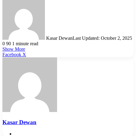
Kasar Dewan
Last Updated: October 2, 2025
0
90
1 minute read
Show More
LinkedIn
Pinterest
Reddit
WhatsApp
Telegram
Viber
Share
Facebook
X
via
Email
Kasar Dewan
Website