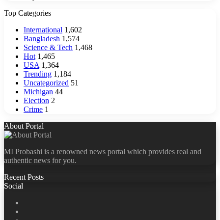
Top Categories
International
1,602
Bangladesh
1,574
Science & Tech
1,468
Hot
1,465
USA
1,364
Trending
1,184
Uncategorized
51
Michigan
44
Election
2
Crime
1
About Portal
MI Probashi is a renowned news portal which provides real and
authentic news for you.
Recent Posts
Social
Facebook
X
LinkedIn