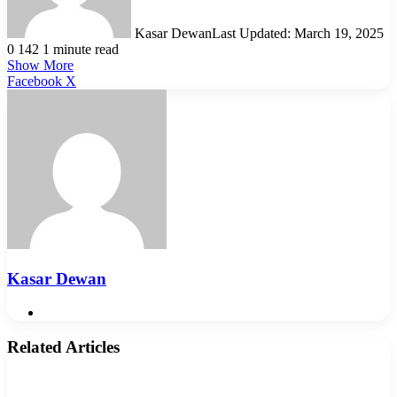
Kasar Dewan
Last Updated: March 19, 2025
0
142
1 minute read
Show More
LinkedIn
Pinterest
Reddit
WhatsApp
Telegram
Viber
Share
Facebook
X
via
Email
Kasar Dewan
Website
Related Articles