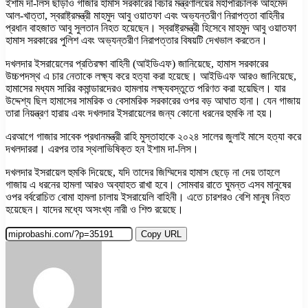
ইশাম দা-লিস ছাড়াও গাজার হামাস সরকারের বিচার মন্ত্রণালয়ের মহাপরিচালক আহমেদ
আল-খাত্তা, স্বরাষ্ট্রমন্ত্রী মাহমুদ আবু ওয়াতফা এবং অভ্যন্তরীণ নিরাপত্তা বাহিনীর
প্রধান বাহজাত আবু সুলতান নিহত হয়েছেন। স্বরাষ্ট্রমন্ত্রী হিসেবে মাহমুদ আবু ওয়াতফা
হামাস সরকারের পুলিশ এবং অভ্যন্তরীণ নিরাপত্তার বিষয়টি দেখভাল করতেন।
দখলদার ইসরায়েলের প্রতিরক্ষা বাহিনী (আইডিএফ) জানিয়েছে, হামাস সরকারের
উচ্চপদস্থ এ চার নেতাকে লক্ষ্য করে হত্যা করা হয়েছে। আইডিএফ আরও জানিয়েছে,
হামাসের মধ্যম সারির কমান্ডারদেরও হামলায় লক্ষ্যবস্তুতে পরিণত করা হয়েছিল। যার
উদ্দেশ্য ছিল হামাসের সামরিক ও বেসামরিক সরকারের ওপর বড় আঘাত হানা। যেন গাজায়
তারা নিয়ন্ত্রণ হারায় এবং দখলদার ইসরায়েলের জন্য কোনো ধরনের হুমকি না হয়।
এরআগে গাজার সাবেক প্রধানমন্ত্রী রাহি মুস্তাহাকে ২০২৪ সালের জুলাই মাসে হত্যা করে
দখলদাররা। এরপর তার স্থলাভিষিক্ত হন ইশাম দা-লিস।
দখলদার ইসরায়েল হুমকি দিয়েছে, যদি তাদের জিম্মিদের হামাস ছেড়ে না দেয় তাহলে
গাজায় এ ধরনের হামলা আরও অব্যাহত রাখা হবে। সোমবার রাতে ঘুমন্ত এসব মানুষের
ওপর বর্বরোচিত বোমা হামলা চালায় ইসরায়েলি বাহিনী। এতে চারশরও বেশি মানুষ নিহত
হয়েছেন। যাদের মধ্যে অসংখ্য নারী ও শিশু রয়েছে।
Copy URL