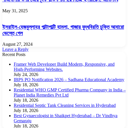
May 31, 2025
ইসরাইল-হেজবুল্লাহর পাল্টাপাল্টি হামলা, গাজায় যুদ্ধবিরতি চুক্তি আবারো
ভেস্তে গেল
August 27, 2024
Leave a Reply
Recent Posts
Framer Web Developer Build Modern, Responsive, and
High-Performing Websites.
July 24, 2026
IBPS PO Notification 2026 – Sadhana Educational Academy
July 18, 2026
Residential WHO GMP Certified Pharma Company in India –
Planet India Remedies Pvt Ltd
July 18, 2026
Residential Septic Tank Cleaning Services in Hyderabad
July 18, 2026
Best Gynaecologist in Shaikpet Hyderabad – Dr Vindhya
Gemaraju
July 18, 2026