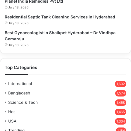
Planet India Remedies Pvt Ltd
July 18, 2026
Residential Septic Tank Cleaning Services in Hyderabad
July 18, 2026
Best Gynaecologist in Shaikpet Hyderabad – Dr Vindhya
Gemaraju
July 18, 2026
Top Categories
International
1,602
Bangladesh
1,574
Science & Tech
1,468
Hot
1,465
USA
1,364
Trending
1,184