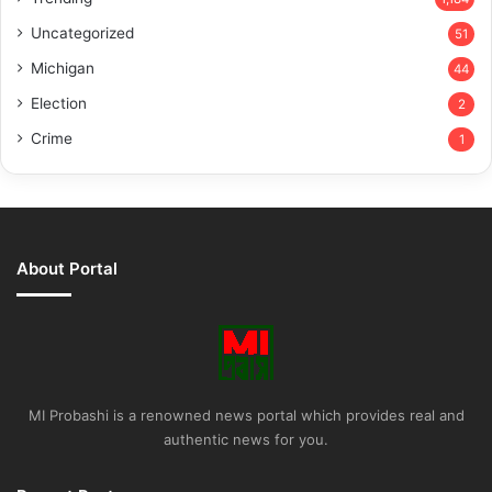
Uncategorized
51
Michigan
44
Election
2
Crime
1
About Portal
MI Probashi is a renowned news portal which provides real and
authentic news for you.