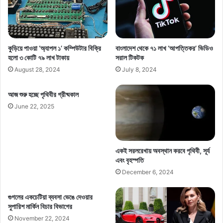
কুড়িয়ে পাওয়া ‘অ্যাপল ১’ কম্পিউটার বিক্রি
বাংলাদেশ থেকে ৭১ লাখ ‘আপত্তিকর’ ভিডিও
হলো ৩ কোটি ৭৯ লাখ টাকায়
সরাল টিকটক
August 28, 2024
July 8, 2024
আজ শুরু হচ্ছে পৃথিবীর গ্রীষ্মকাল
June 22, 2025
একই সরলরেখায় অবস্থান করবে পৃথিবী, সূর্য
এবং বৃহস্পতি
December 6, 2024
গুগলের একচেটিয়া ব্যবসা ভেঙে দেওয়ার
সুপারিশ মার্কিন বিচার বিভাগের
November 22, 2024