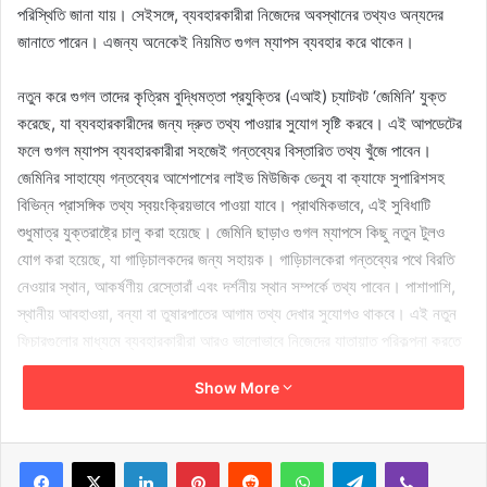
পরিস্থিতি জানা যায়। সেইসঙ্গে, ব্যবহারকারীরা নিজেদের অবস্থানের তথ্যও অন্যদের
জানাতে পারেন। এজন্য অনেকেই নিয়মিত গুগল ম্যাপস ব্যবহার করে থাকেন।
নতুন করে গুগল তাদের কৃত্রিম বুদ্ধিমত্তা প্রযুক্তির (এআই) চ্যাটবট ‘জেমিনি’ যুক্ত
করেছে, যা ব্যবহারকারীদের জন্য দ্রুত তথ্য পাওয়ার সুযোগ সৃষ্টি করবে। এই আপডেটের
ফলে গুগল ম্যাপস ব্যবহারকারীরা সহজেই গন্তব্যের বিস্তারিত তথ্য খুঁজে পাবেন।
জেমিনির সাহায্যে গন্তব্যের আশেপাশের লাইভ মিউজিক ভেন্যু বা ক্যাফে সুপারিশসহ
বিভিন্ন প্রাসঙ্গিক তথ্য স্বয়ংক্রিয়ভাবে পাওয়া যাবে। প্রাথমিকভাবে, এই সুবিধাটি
শুধুমাত্র যুক্তরাষ্ট্রে চালু করা হয়েছে। জেমিনি ছাড়াও গুগল ম্যাপসে কিছু নতুন টুলও
যোগ করা হয়েছে, যা গাড়িচালকদের জন্য সহায়ক। গাড়িচালকেরা গন্তব্যের পথে বিরতি
নেওয়ার স্থান, আকর্ষণীয় রেস্তোরাঁ এবং দর্শনীয় স্থান সম্পর্কে তথ্য পাবেন। পাশাপাশি,
স্থানীয় আবহাওয়া, বন্যা বা তুষারপাতের আগাম তথ্য দেখার সুযোগও থাকবে। এই নতুন
ফিচারগুলোর মাধ্যমে ব্যবহারকারীরা আরও ভালোভাবে নিজেদের যাতায়াত পরিকল্পনা করতে
পারবেন।
Show More
Copy URL
LinkedIn
Pinterest
Reddit
WhatsApp
Telegram
Viber