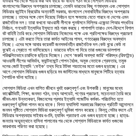
যাওয়ার পর থেকে পাচার করা অর্থ ব্যয়ে বট বাহিনী গঠন করে সোশ্যাল মিডিয়ায়
বাংলাদেশের বিরুদ্ধে অপপ্রচার চালাচ্ছে; তেমনি ভারতের কিছু গণমাধ্যম এবং সোশ্যাল
মিডিয়ার কন্টেইন ক্রিয়েটর অন্তর্বর্তী সরকার, বাংলাদেশ সেনাবাহিনীর বিরুদ্ধে অপপ্রচার
চালাচ্ছে। তাদের সঙ্গে যোগ দিয়েছে নির্বাচন হলে ক্ষমতায় যেতে পারবে না দেশের এমন
রাজনৈতিক দল। তারা কখনো আওয়ামী লীগকে পুনর্বাসনে দিল্লির এজেন্ডা পিআর পদ্ধতির
নির্বাচন, গণভোট ইত্যাদির ইস্যুতে মাঠ গরম করছে। পাশাপাশি তারাও দেশ-বিদেশে বিশাল
বট বাহিনী তৈরি করে সোশ্যাল মিডিয়ায় নিজেদের পক্ষে এবং প্রতিপক্ষের বিরুদ্ধে প্রচারণা
চালাচ্ছে। এটা করতে গিয়ে তারা কার্যত আইনের শাসন, গণতন্ত্রের বিরুদ্ধে অবস্থান
নিচ্ছে। এদের সঙ্গে আবার কয়েকটি জনসমর্থনহীন রাজনৈতিক দল কেউ বুঝে কেউ না
বুঝেই এ স্রোতে গা ভাসিয়েছেন। ভারতের ফাঁদে পা দিয়ে তারা গুজবের ডালপালা
পরিকল্পিতভাবে চারদিকে ছড়িয়ে দিচ্ছেন। দেশে ‘জরুরি অবস্থা জারি’ পরিশুদ্ধ (রিফাইন্ড)
আওয়ামী লীগের আবির্ভাব, ক্যান্টনমেন্টে গোপন বৈঠক, অমুক নেতাকে গ্রেফতার, তমুক
দলের জোট ইত্যাদি ‘ফেইক’ তথ্য দিয়ে টাটকা শয়তানের মতো গুজব ছড়াচ্ছে। এর
আগে সোশ্যাল মিডিয়ায় গুজব ছড়িয়ে মব জাস্টিসের মাধ্যমে মানুষকে পিটিয়ে হত্যার
পৈশাচিক ঘটনা ঘটেছে।
সোশ্যাল মিডিয়া এখন যাপিত জীবনে খুবই গুরুত্বপূর্ণ এবং উপকারী। মানুষের মধ্যে
কানেক্টিভিটি, শিক্ষা, জনমত গঠন, তথ্য আপডেট, পণ্যের প্রচারণা, সচেতনতা তৈরি করে
জীবন-মান উন্নতকরণ, বিজনেসের প্রসার ইত্যাদি পজেটিভ কর্মকা- পরিচালিত হতে
গুরুত্বপূর্ণ ভূমিকা পালন করে থাকে। বিগত ফ্যাসিস্ট সরকারের বিরুদ্ধে প্রতিটি আন্দোলনে
জনমন সৃষ্টিতে সোশ্যাল মিডিয়া গুরুত্বপূর্ণ ভূমিকা পালন করেছে। কিন্তু সেটার বদলে এই
মিডিয়ার অপব্যবহার সাইবার গু-ামি, হ্যাকিং প্রতারণা এবং গুজব ছড়ানো হচ্ছে। ছাত্র-
জনতার অভ্যুত্থানে হাসিনা পালানোর পর থেকে সোশ্যাল মিডিয়াকে কার্যত গুজবের
কারখানায় পরিণত করা হয়েছে।