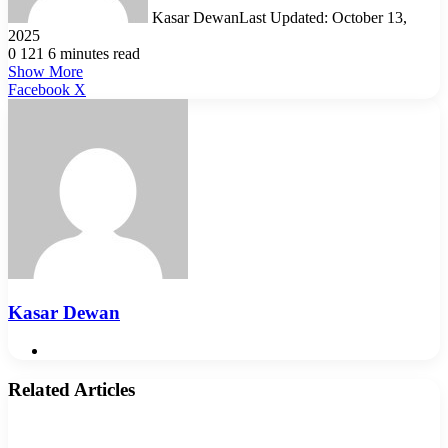
Kasar Dewan
Last Updated: October 13,
2025
0
121
6 minutes read
Show More
LinkedIn
Pinterest
Reddit
WhatsApp
Telegram
Viber
Share
Facebook
X
via
Email
Kasar Dewan
Website
Related Articles