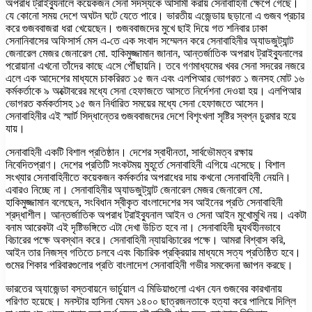
অপরাধ ট্রাইব্যুনালে কয়েকজন সেনা সদস্যকে আসামী করায় সেনাবাহিনী ক্ষেপে গেছে।
যে কোনো সময় দেশে অঘটন ঘটে যেতে পারে। ভারতীয় এজেন্ডায় ছড়ানো এ গুজব প্রচার
করে গুজববাজরা ধরা খেয়েছেন। গুজববাজদের মুখে ছাই দিয়ে গত শনিবার ঢাকা
সেনানিবাসের অফিসার্স মেস এ-তে এক সংবাদ সম্মেলন করে সেনাবাহিনীর অ্যাডজুট্যান্ট
জেনারেল মেজর জেনারেল মো. হাকিমুজ্জামান জানান, আন্তর্জাতিক অপরাধ ট্রাইব্যুনালের
পরোয়ানা এখনো তাঁদের কাছে এসে পৌঁছায়নি। তবে গণমাধ্যমের খবর সেনা সদরের নজরে
এলে এক আদেশের মাধ্যমে চাকরিরত ১৫ জন এবং এলপিআর ভোগরত ১ জনসহ মোট ১৬
কর্মকর্তাকে ৯ অক্টোবরের মধ্যে সেনা হেফাজতে আসতে নির্দেশনা দেওয়া হয়। এলপিআর
ভোগরত কর্মকর্তাসহ ১৫ জন নির্ধারিত সময়ের মধ্যে সেনা হেফাজতে আসেন।
সেনাবাহিনীর এই স্মার্ট সিদ্ধান্তের গুজববাজদের দেশে বিশৃংখলা সৃষ্টির স্বপ্ন চুরমার হয়ে
যায়।
সেনাবাহিনী একটি বিশাল প্রতিষ্ঠান। দেশের স্বাধীনতা, সার্বভৌমত্ব রক্ষায়
নিবেদিতপ্রাণ। দেশের প্রতিটি সংকটময় মুহূর্তে সেনাবাহিনী এগিয়ে এসেছে। বিশাল
সংখ্যার সেনাবাহিনীতে কয়েকজন কর্মকর্তার অপরাধের দায় কখনো সেনাবাহিনী নেয়নি।
এবারও নিচ্ছে না। সেনাবাহিনীর অ্যাডজুট্যান্ট জেনারেল মেজর জেনারেল মো.
হাকিমুজ্জামান বলেছেন, সংবিধান স্বীকৃত বাংলাদেশের সব আইনের প্রতি সেনাবাহিনী
শ্রদ্ধাশীল। আন্তর্জাতিক অপরাধ ট্রাইব্যুনাল আইন ও সেনা আইন মুখোমুখি নয়। একটা
বনাম আরেকটা এই দৃষ্টিভঙ্গিতে এটা দেখা উচিত হবে না। সেনাবাহিনী দ্ব্যর্থহীনভাবে
বিচারের পক্ষে অবস্থান করে। সেনাবাহিনী ন্যায়বিচারের পক্ষে। আমরা বিশ্বাস করি,
আইন তার নিজস্ব গতিতে চলবে এবং বিচারিক প্রক্রিয়ার মাধ্যমে সত্য প্রতিষ্ঠিত হবে।
গুমের শিকার পরিবারগুলোর প্রতি বাংলাদেশ সেনাবাহিনী গভীর সমবেদনা জ্ঞাপন করছে।
ভারতের অ্যাজেন্ডা বস্তবায়নে ভার্চুয়াল এ মিডিয়াগুলো এখন যেন গুজবের কারখানায়
পরিণত হয়েছে। মনস্টার হাসিনা যেমন ১৪০০ ছাত্রজনতাকে হত্যা করে পালিয়ে দিল্লি