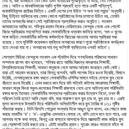
দেয় না, বরং ভবিষ্যতে যেন কেউ এমন অন্যায়ের পুনরাবৃত্তি না ঘটায়, সেই নিশ্চয়তাও
দেয়। আইন ও মানবাধিকারের প্রতি পূর্ণাঙ্গ শ্রদ্ধাই হতে পারে একটি শান্তিপূর্ণ,
জবাবদিহিমূলক রাষ্ট্রের ভিত্তি। একটি দেশের চলা উচিত ‘ল অফ দ্যা ল্যান্ড’ অনুযায়ী।
কিছু চিহ্নিত ব্যক্তির দায় যেমন কোনো প্রতিষ্ঠানের উপর চাপানো উচিত নয়, তেমনি
তাদের অপকর্মের কারণে সেই প্রতিষ্ঠানকে প্রশ্নবিদ্ধ করাও অনুচিত। গতকাল
জামায়াতের আমির ডা. শফিকুর রহমান নিজের ভেরিফায়েড ফেসবুক পেজে এক পোস্টে
বিচার প্রক্রিয়ায় সহযোগিতা করায় সেনাবাহিনীকে ধন্যবাদ জানিয়ে বলেন, ‘গুম ও খুনের
সঙ্গে জড়িত সেনাবাহিনীর কতিপয় কর্মকর্তাকে বিচারের আওতায় আনার প্রক্রিয়া শুরু
হয়েছে। তবে সুনির্দিষ্ট কয়েকজন ব্যক্তির অপরাধের কারণে পুরো প্রতিষ্ঠানকে কলঙ্কিত
হতে দেওয়া যায় না। অপরাধের দায় শুধু সংশ্লিষ্ট ব্যক্তিদের ওপরই বর্তাবে’।
সোশ্যাল মিডিয়া ফেসবুকে গতকাল এক স্ট্যাটাস দিয়ে গণঅধিকার পরিষদের সাধারণ
সম্পাদক রাশেদ খান বলেছেন, ‘শনিবার রাতে আর্মির বিরুদ্ধে মাদরাসার শিক্ষার্থী,
বিশ্ববিদ্যালয়ের শিক্ষার্থী, সাধারণ মানুষকে নেমে আসার আহ্বান করেছেন কেউ কেউ।
যারা এই আহ্বান করেছেন, তারা কিন্তু বলেননি, আমি লাগেজ নিয়ে রওনা দিয়েছি, বিমানে
উঠেছি, দেশমাতৃকাকে রক্ষা করতে সেনাবাহিনীর এপিসির সামনে শুইয়ে দেশকে ক্যু থেকে
বাঁচাতে রওনা দিয়েছি। এসব গুজবে কান দিয়ে যদি সত্যিই কতিপয় মাদরাসার শিক্ষার্থী,
সাধারণ মানুষ কিংবা স্কুল-কলেজের শিক্ষার্থী রাজপথে নেমে এসে আইনশৃংখলা পরিস্থিতি
রক্ষার জন্য টহলরত সেনাবাহিনীর সদস্যদের প্রতিরোধ করার উদ্যোগ নিতো, তখন কী
পরিবেশ তৈরি হতো? আমি স্রেফ বলি, যারা সারাক্ষণ বলে ক্যু চায় না, ক্যু চায় না। এরাই
মূলত জনগণকে উস্কানি দিয়ে পরিস্থিতি অস্থিতিশীল করে ক্যু তৈরির বা ১/১১ সৃষ্টির
পাঁয়তারা করছে। তিনি বিদেশি গোয়েন্দা সংস্থার দিকে আঙুল তুলে বলেন, এর পেছনে কাজ
করছে ভারতীয় ‘র’। ‘র’- এজেন্টরা এমনভাবে খেলছে যে, খালি চোখে মনে হতে পারে, এরা
আপনার পক্ষে কথা বলছে, কিন্তু এরা বাস্তবে আপনাকে দিয়ে আত্মঘাতী কাজ করিয়ে ক্যু
এর প্রেক্ষাপট তৈরি করতে চায়। এটাই ভারতীয় প্ল্যান। সুতরাং কারও পাতানো ফাঁদে পা