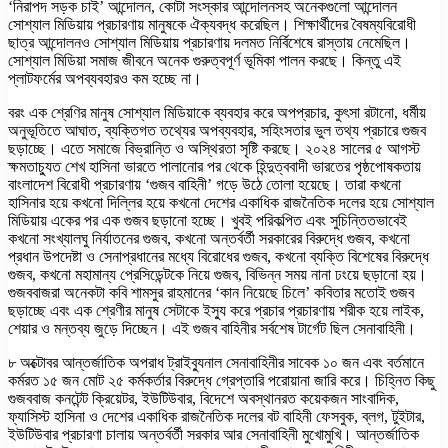
‘নিরাপদ সড়ক চাই’ আন্দোলন, কোটা সংস্কার আন্দোলনসহ অনেকগুলো আন্দোলন
সোশ্যাল মিডিয়ায় প্রচারণায় মানুষকে ঐক্যবদ্ধ করেছিল। শিক্ষার্থীদের বৈষম্যবিরোধী
ছাত্র আন্দোলনও সোশ্যাল মিডিয়ায় প্রচারণায় দলমত নির্বিশেষে রাস্তায় নেমেছিল।
সোশ্যাল মিডিয়া সমাজ জীবনে অনেক গুরুত্বপূর্ণ ভূমিকা পালন করছে। কিন্তু এই
প্লাটফর্মের অপব্যবহারও কম হচ্ছে না।
বরং এক শ্রেণির মানুষ সোশ্যাল মিডিয়াকে ব্যবহার করে অপপ্রচার, কুৎসা রটানো, ধর্মীয়
অনুভূতিতে আঘাত, ব্যক্তিগত তথ্যের অপব্যবহার, সহিংসতার ভুল তথ্য প্রচারে গুজব
ছড়াচ্ছে। এতে সমাজে বিভ্রান্তি ও অস্থিরতা সৃষ্টি করছে। ২০২৪ সালের ৫ আগস্ট
ক্ষমতাচ্যুত শেখ হাসিনা ভারতে পালানোর পর থেকে হিন্দুত্ববাদী ভারতের পৃষ্ঠপোষকতায়
বাংলাদেশ বিরোধী প্রচারণায় ‘গুজব বাহিনী’ গড়ে উঠে তোলা হয়েছে। তারা কখনো
হাসিনার হয়ে কখনো দিল্লির হয়ে কখনো দেশের একাধিক রাজনৈতিক দলের হয়ে সোশ্যাল
মিডিয়ায় একের পর এক গুজব ছড়ানো হচ্ছে। খুবই পরিকল্পিত এবং সুচিন্তিতভাবেই
কখনো সংখ্যালঘু নির্যাতনের গুজব, কখনো অন্তর্বর্তী সরকারের বিরুদ্ধে গুজব, কখনো
প্রধান উপদেষ্টা ও সেনাপ্রধানের মধ্যে বিরোধের গুজব, কখনো ব্যক্তি বিশেষের বিরুদ্ধে
গুজব, কখনো মহামান্য প্রেসিডেন্টকে নিয়ে গুজব, বিভিন্ন সময় নানা ঢংয়ে ছড়ানো হয়।
গুজববাজরা অনেকটা কবি শামসুর রাহমানের ‘কান নিয়েছে চিলে’ কবিতার মতোই গুজব
ছড়াচ্ছে এবং এক শ্রেণীর মানুষ সেটাকে ইস্যু করে প্রচার প্রচারণায় শরীক হয়ে লাইক,
শেয়ার ও মন্তব্য জুড়ে দিচ্ছেন। এই গুজব বাহিনীর সর্বশেষ টার্গেট ছিল সেনাবাহিনী।
৮ অক্টোবর আন্তর্জাতিক অপরাধ ট্রাইব্যুনাল সেনাবাহিনীর সাবেক ১০ জন এবং বর্তমানে
কর্মরত ১৫ জন মোট ২৫ কর্মকর্তার বিরুদ্ধে গ্রেপ্তারি পরোয়ানা জারি করে। চিহ্নিত কিছু
গুজববাজ কনটেন্ট ক্রিয়েটর, ইউটিউবার, বিদেশে অবস্থানরত কয়েকজন সাংবাদিক,
ফ্যাসিস্ট হাসিনা ও দেশের একাধিক রাজনৈতিক দলের বট বাহিনী ফেসবুক, ব্লগ, টুইটার,
ইউটিউবার প্রচারণা চালায় অন্তর্বর্তী সরকার আর সেনাবাহিনী মুখোমুখি। আন্তর্জাতিক