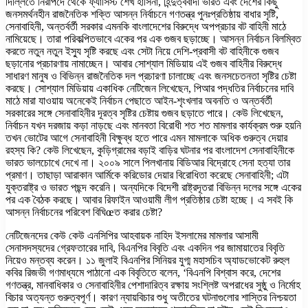
দিল্লিতে নিরাপদে থেকে ফ্যাসিস্ট শেখ হাসিনা, হিন্দুত্ববাদী ভারত এবং দেশের কিছু
জনসমর্থনহীন রাজনৈতিক শক্তি আসন্ন নির্বাচনে গণতন্ত্র পুনঃপ্রতিষ্ঠায় বাধার সৃষ্টি,
সেনাবাহিনী, অন্তর্বর্তী সরকার এমনকি বাংলাদেশের বিরুদ্ধে অপপ্রচার বট বাহিনী মাঠে
নামিয়েছে। তারা পরিকল্পিতভাবে একের পর এক গুজব ছড়াচ্ছে। আসন্ন নির্বাচন বিলম্বিত
করতে নতুন নতুন ইস্যু সৃষ্টি করছে এবং সেটা নিয়ে দেশি-প্রবাসী বট বাহিনীকে গুজব
ছড়ানোর প্রচারণায় নামাচ্ছেন। আবার সোশ্যাল মিডিয়ায় এই গুজব বাহিনীর বিরুদ্ধে
সাধারণ মানুষ ও বিভিন্ন রাজনৈতিক দল প্রচারণা চালাচ্ছে এবং জনসচেতনতা সৃষ্টির চেষ্টা
করছে। সোশ্যাল মিডিয়ায় একাধিক নেটিজেন লিখেছেন, পিআর পদ্ধতির নির্বাচনের দাবি
মাঠে মারা যাওয়ায় অনেকেই নির্বাচন পেছাতে আইন-শৃংখলার অবনতি ও অন্তর্বর্তী
সরকারের সঙ্গে সেনাবাহিনীর দূরত্ব সৃষ্টির চেষ্টায় গুজব ছড়াতে পারে। কেউ লিখেছেন,
নির্বাচন যখন দরজায় কড়া নাড়ছে এবং মানবতা বিরোধী শত শত মামলার কার্যক্রম শুরু হয়নি
তখন ভোটের আগে সেনাবাহিনী বিক্ষুব্ধ হতে পারে এমন মামলাকে অধিক গুরুত্ব দেয়ার
রহস্য কি? কেউ লিখেছেন, কুড়িগ্রামের বড়াই বাড়ির ঘটনার পর বাংলাদেশ সেনাবাহিনীকে
ভারত ভালচোখে দেখে না। ২০০৯ সালে পিলখানায় বিডিআর বিদ্রোহে সেনা হত্যা তার
প্রমাণ। তাছাড়া আরাকান আর্মিকে করিডোর দেয়ার বিরোধিতা করেছে সেনাবাহিনী; এটা
যুক্তরাষ্ট্র ও ভারত পছন্দ করেনি। অন্যদিকে বিদেশী রাষ্ট্রদূতরা বিভিন্ন দলের সঙ্গে একের
পর এক বৈঠক করছে। আবার রিফাইন আওয়ামী লীগ প্রতিষ্ঠার চেষ্টা হচ্ছে। এ সবই কি
আসন্ন নির্বাচনের পরিবেশ বিঘিœত করার চেষ্টা?
নেটিজেনদের কেউ কেউ এনসিপির আহবায়ক নাহিদ ইসলামের মামলার আসামী
সেনাসদস্যদের গ্রেফতারের দাবি, বিএনপির বিবৃতি এবং একদিন পর জামায়াতের বিবৃতি
নিয়েও মন্তব্য করেন। ১১ জুলাই বিএনপির সিনিয়র যুগ্ম মহাসচিব অ্যাডভোকেট রুহুল
কবির রিজভী গণমাধ্যমে পাঠানো এক বিবৃতিতে বলেন, ‘বিএনপি বিশ্বাস করে, দেশের
গণতন্ত্র, মানবাধিকার ও সেনাবাহিনীর পেশাদারিত্ব রক্ষায় সংশ্লিষ্ট অপরাধের সুষ্ঠু ও নির্মোহ
বিচার অত্যন্ত গুরুত্বপূর্ণ। কারণ ন্যায়বিচার শুধু অতীতের ঘটনাগুলোর শাস্তির নিশ্চয়তা