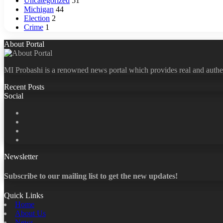
Uncategorized
51
Michigan
44
Election
2
Crime
1
About Portal
MI Probashi is a renowned news portal which provides real and authe
Recent Posts
Social
Facebook
X
LinkedIn
YouTube
Newsletter
Subscribe to our mailing list to get the new updates!
Quick Links
Home
About Us
News