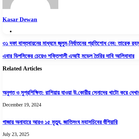
Kasar Dewan
Website
৩১
৩১ দফা বাস্তবায়নের মাধ্যমে জুলুম-নির্যাতনের প্রতিশোধ নেব: তারেক রহ
দফা
বাস্তবায়নের
এবার
এবার ডিপসিকের চেয়েও শক্তিশালী এআই মডেল তৈরির দাবি আলিবাবার
মাধ্যমে
ডিপসিকের
জুলুম-
চেয়েও
Related Articles
নির্যাতনের
শক্তিশালী
প্রতিশোধ
এআই
নেব:
মডেল
তারেক
তৈরির
অনুগত ও সুপ্রশিক্ষিত: রাশিয়ায় যাওয়া উ.কোরীয় সেনাদের খাটো করে দেখ
রহমান
দাবি
আলিবাবার
December 19, 2024
গাজায় অনাহারে আরও ১৫ মৃত্যু, জাতিসংঘ মহাসচিবের হুঁশিয়ারি
July 23, 2025