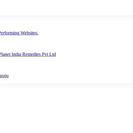
erforming Websites.
lanet India Remedies Pvt Ltd
araju