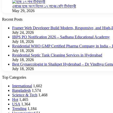
এবারের হজে অংশ নিলেন ১৭ লাখের বেশি তীর্থযাত্রী
May 29, 2026
Recent Posts
Framer Web Developer Build Modern, Responsive, and High-P
July 24, 2026
IBPS PO Notification 2026 – Sadhana Educational Academy
July 18, 2026
Residential WHO GMP Certified Pharma Company in India – P
July 18, 2026
Residential Septic Tank Cleaning Services in Hyderabad
July 18, 2026
Best Gynaecologist in Shaikpet Hyderabad – Dr Vindhya Gem
July 18, 2026
Top Categories
International
1,602
Bangladesh
1,574
Science & Tech
1,468
Hot
1,465
USA
1,364
Trending
1,184