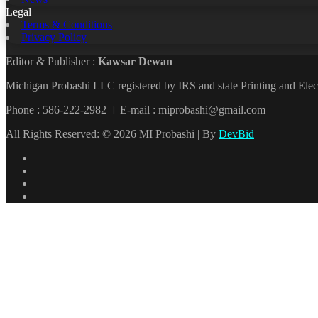
Legal
Terms & Conditions
Privacy Policy
Editor & Publisher :
Kawsar Dewan
Michigan Probashi LLC registered by IRS and state Printing and El
Phone : 586-222-2982 । E-mail : miprobashi@gmail.com
All Rights Reserved: © 2026 MI Probashi | By
DevBid
Facebook
X
LinkedIn
YouTube
Back
to
top
button