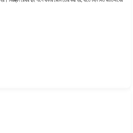
 হয়। নিয়ন্ত্রণ রেখার দুই পাশে বাফার জোন তৈরি করা হয়, যাতে টহল দিত জাতিসংঘের