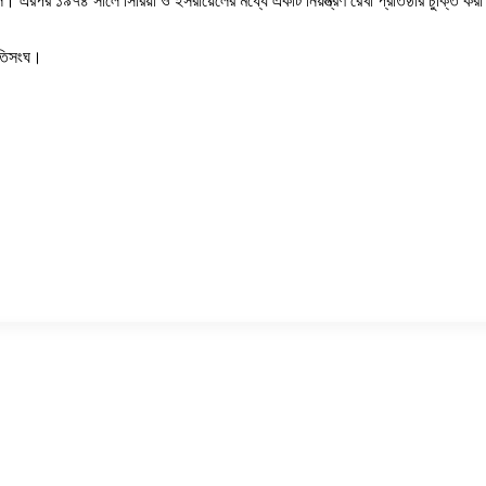
 এরপর ১৯৭৪ সালে সিরিয়া ও ইসরায়েলের মধ্যে একটি নিয়ন্ত্রণ রেখা প্রতিষ্ঠার চুক্তি করা
াতিসংঘ।