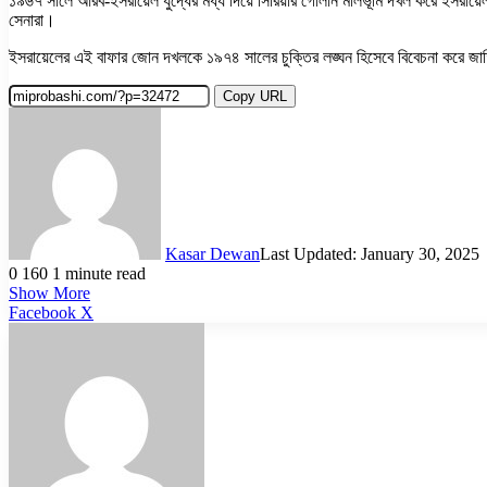
১৯৬৭ সালে আরব-ইসরায়েল যুদ্ধের মধ্য দিয়ে সিরিয়ার গোলান মালভূমি দখল করে ইসরায়েল।
সেনারা।
ইসরায়েলের এই বাফার জোন দখলকে ১৯৭৪ সালের চুক্তির লঙ্ঘন হিসেবে বিবেচনা করে জ
Copy URL
Kasar Dewan
Last Updated: January 30, 2025
0
160
1 minute read
Show More
LinkedIn
Pinterest
Reddit
WhatsApp
Telegram
Viber
Share
Facebook
X
via
Email