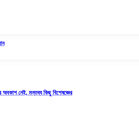
মান
ার অবকাশ নেই, মন্তব্য কিছু বিশেষজ্ঞের