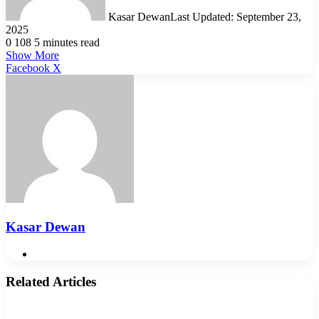
Kasar Dewan
Last Updated: September 23,
2025
0
108
5 minutes read
Show More
LinkedIn
Pinterest
Reddit
WhatsApp
Telegram
Viber
Share
Facebook
X
via
Email
Kasar Dewan
Website
Related Articles