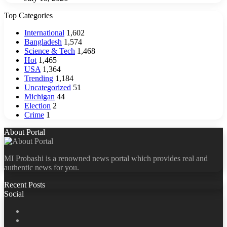
Top Categories
International
1,602
Bangladesh
1,574
Science & Tech
1,468
Hot
1,465
USA
1,364
Trending
1,184
Uncategorized
51
Michigan
44
Election
2
Crime
1
About Portal
MI Probashi is a renowned news portal which provides real and
authentic news for you.
Recent Posts
Social
Facebook
X