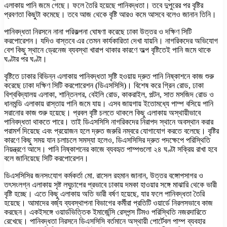
এলাকায় পানি জমে গেছে। ফলে তৈরি হয়েছে পানিবদ্ধতা। তবে দুপুরের পর বৃষ্টির
প্রবণতা কিছুটা কমেছে। তবে আজ থেকে বৃষ্টি আরও কমে আসবে বলেও জানান তিনি।
পানিবদ্ধতা নিরসনে নানা পরিকল্পনা ঘোষণা করেছে ঢাকা উত্তর ও দক্ষিণ সিটি
করপোরেশন। যদিও বাস্তবে এর তেমন কার্যকারিতা দেখা যায়নি। নাগরিকদের অভিযোগ
বেশ কিছু স্থানে ড্রেনেজ ব্যবস্থা খারাপ থাকার কারণে অল্প বৃষ্টিতেই পানি জমে থাকে
ঘণ্টার পর ঘণ্টা।
বৃষ্টিতে ঢাকার বিভিন্ন এলাকায় পানিবদ্ধতা সৃষ্টি হওয়ায় দ্রুত পানি নিষ্কাশনে কাজ শুরু
করেছে ঢাকা দক্ষিণ সিটি করপোরেশন (ডিএসসিসি)। বিশেষ করে গ্রিন রোড, ঢাকা
বিশ্ববিদ্যালয় এলাকা, শান্তিনগর, বেইলি রোড, কাকরাইল, পল্টন, সাত মসজিদ রোড ও
ধানমন্ডি এলাকায় রাস্তায় পানি জমে যায়। এসব জায়গায় ইতোমধ্যে পাম্প বসিয়ে পানি
সরানোর কাজ শুরু হয়েছে। প্রবল বৃষ্টি চলতে থাকলে কিছু এলাকায় অস্থায়ীভাবে
পানিবদ্ধতা থাকতে পারে। তাই ডিএসসিসি নাগরিকদের নিরাপদ স্থানে অবস্থান করার
পরামর্শ দিয়েছে এবং প্রয়োজন হলে দ্রুত জরুরি নম্বরে যোগাযোগ করতে বলেছে। বৃষ্টির
কারণে কিছু সময় যান চলাচলে সমস্যা হলেও, ডিএসসিসির দ্রুত পদক্ষেপে পরিস্থিতি
নিয়ন্ত্রণে আসে। পানি নিষ্কাশনের কাজে ব্যবহৃত পাম্পগুলো ২৪ ঘণ্টা সক্রিয় রাখা হবে
বলে জানিয়েছে সিটি করপোরেশন।
ডিএসসিসির জনসংযোগ কর্মকর্তা মো. রাসেল রহমান জানান, উত্তর বঙ্গোপসাগর ও
তৎসংলগ্ন এলাকায় সৃষ্ট লঘুচাপের প্রভাবে ঢাকায় দমকা হাওয়ার সঙ্গে মাঝারি থেকে ভারী
বৃষ্টি হচ্ছে। এতে কিছু এলাকায় অতি ভারী বর্ষণ হয়েছে, যার ফলে পানিবদ্ধতা তৈরি
হয়েছে। আমাদের বর্জ্য ব্যবস্থাপনা বিভাগের কর্মীরা প্রতিটি ওয়ার্ডে নিরলসভাবে কাজ
করছেন। একইসঙ্গে ওয়ার্ডভিত্তিক ইমার্জেন্সি রেসপন্স টিমও পরিস্থিতি নজরদারিতে
রেখেছে। পানিবদ্ধতা নিরসনে ডিএসসিসি বর্তমানে অস্থায়ী পোর্টেবল পাম্প ব্যবহার