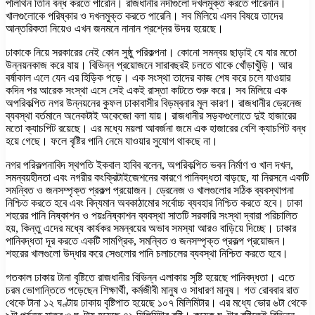
পলিথিন তিনি বন্ধ করতে পারেনি। রাজধানীর নদীগুলো দখলমুক্ত করতে পারেননি।
খালগুলোকে পরিষ্কার ও দখলমুক্ত করতে পারেনি। সব মিলিয়ে এসব বিষয়ে তাদের
আন্তরিকতা নিয়েও এখন জনমনে নানান প্রশ্নের উদয় হয়েছে।
ঢাকাকে নিয়ে সরকারের নেই কোন সুষ্ঠু পরিকল্পনা। কোনো সমন্বয় ছাড়াই যে যার মতো
উন্নয়নকাজ করে যায়। বিভিন্ন প্রয়োজনে সারাবছরই চলতে থাকে খোঁড়াখুঁড়ি। আর
বর্ষাকাল এলে যেন এর হিড়িক পড়ে। এক সংস্থা তাদের কাজ শেষ করে চলে যাওয়ার
কদিন পর আরেক সংস্থা এসে সেই একই রাস্তা কাটতে শুরু করে। সব মিলিয়ে এক
অপরিকল্পিত নগর উন্নয়নের কুফল ঢাকাবাসীর বিড়ম্বনার মূল কারণ। রাজধানীর ড্রেনেজ
ব্যবস্থা বর্তমানে অনেকটাই অকেজো বলা যায়। রাজধানীর সড়কগুলোতে দুই হাজারের
মতো ক্যাচপিট রয়েছে। এর মধ্যে ময়লা আবর্জনা জমে এক হাজারের বেশি ক্যাচপিট বন্ধ
হয়ে গেছে। ফলে বৃষ্টির পানি নেমে যাওয়ার সুযোগ থাকছে না।
নগর পরিকল্পনাবিদ স্থপতি ইকবাল হাবিব বলেন, অপরিকল্পিত ভবন নির্মাণ ও খাল দখল,
সমন্বয়হীনতা এবং নগরীর কংক্রিটাইজেশনের কারণে পানিবদ্ধতা বাড়ছে, যা নিরসনে একটি
সমন্বিত ও জনসম্পৃক্ত প্রকল্প প্রয়োজন। ড্রেনেজ ও খালগুলোর সঠিক ব্যবস্থাপনা
নিশ্চিত করতে হবে এবং বিদ্যমান অবকাঠামোর সর্বোচ্চ ব্যবহার নিশ্চিত করতে হবে। ঢাকা
শহরের পানি নিষ্কাশন ও পয়ঃনিষ্কাশন ব্যবস্থা সাতটি সরকারি সংস্থা দ্বারা পরিচালিত
হয়, কিন্তু এদের মধ্যে কার্যকর সমন্বয়ের অভাব সমস্যা আরও বাড়িয়ে দিচ্ছে। ঢাকার
পানিবদ্ধতা দূর করতে একটি সামগ্রিক, সমন্বিত ও জনসম্পৃক্ত প্রকল্প প্রয়োজন।
শহরের খালগুলো উদ্ধার করে সেগুলোর পানি চলাচলের ব্যবস্থা নিশ্চিত করতে হবে।
গতকাল ঢাকায় টানা বৃষ্টিতে রাজধানীর বিভিন্ন এলাকায় সৃষ্টি হয়েছে পানিবদ্ধতা। এতে
চরম ভোগান্তিতে পড়েছেন শিক্ষার্থী, কর্মজীবী মানুষ ও সাধারণ মানুষ। গত রোববার রাত
থেকে টানা ১২ ঘণ্টায় ঢাকায় বৃষ্টিপাত হয়েছে ১০৭ মিলিমিটার। এর মধ্যে ভোর ৬টা থেকে