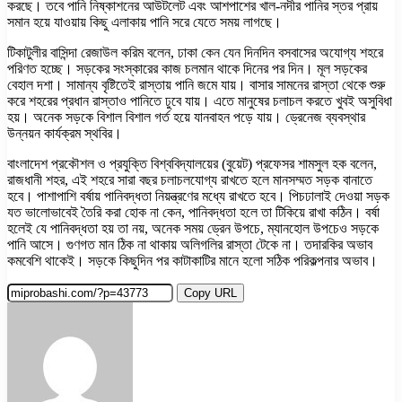
করছে। তবে পানি নিষ্কাশনের আউটলেট এবং আশপাশের খাল-নদীর পানির স্তর প্রায়
সমান হয়ে যাওয়ায় কিছু এলাকায় পানি সরে যেতে সময় লাগছে।
টিকাটুলীর বাসিন্দা রেজাউল করিম বলেন, ঢাকা কেন যেন দিনদিন বসবাসের অযোগ্য শহরে
পরিণত হচ্ছে। সড়কের সংস্কারের কাজ চলমান থাকে দিনের পর দিন। মূল সড়কের
বেহাল দশা। সামান্য বৃষ্টিতেই রাস্তায় পানি জমে যায়। বাসার সামনের রাস্তা থেকে শুরু
করে শহরের প্রধান রাস্তাও পানিতে ঢুবে যায়। এতে মানুষের চলাচল করতে খুবই অসুবিধা
হয়। অনেক সড়কে বিশাল বিশাল গর্ত হয়ে যানবাহন পড়ে যায়। ড্রেনেজ ব্যবস্থার
উন্নয়ন কার্যক্রম স্থবির।
বাংলাদেশ প্রকৌশল ও প্রযুক্তি বিশ্ববিদ্যালয়ের (বুয়েট) প্রফেসর শামসুল হক বলেন,
রাজধানী শহর, এই শহরে সারা বছর চলাচলযোগ্য রাখতে হলে মানসম্মত সড়ক বানাতে
হবে। পাশাপাশি বর্ষায় পানিবদ্ধতা নিয়ন্ত্রণের মধ্যে রাখতে হবে। পিচঢালাই দেওয়া সড়ক
যত ভালোভাবেই তৈরি করা হোক না কেন, পানিবদ্ধতা হলে তা টিকিয়ে রাখা কঠিন। বর্ষা
হলেই যে পানিবদ্ধতা হয় তা নয়, অনেক সময় ড্রেন উপচে, ম্যানহোল উপচেও সড়কে
পানি আসে। গুণগত মান ঠিক না থাকায় অলিগলির রাস্তা টেকে না। তদারকির অভাব
কমবেশি থাকেই। সড়কে কিছুদিন পর কাটাকাটির মানে হলো সঠিক পরিকল্পনার অভাব।
Copy URL