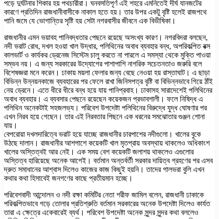
পড়ে দুর্ঘটনার শিকার হয় পথচারীরা। ঘনবসতিপূর্ণ এই শহরে এমনিতেই দীর্ঘ যানজটের
কারণে প্রতিদিন রাজধানীবাসীকে নাকাল হতে হয়। তার উপর একটু বৃষ্টি হলেই রাজপথে
পানি জমে যে ভোগান্তির সৃষ্টি হয় সেটা নগরবাসীর জীবনে এক বিভীষিকা।
রাজধানীর এমন ভয়াবহ পানিবদ্ধতার পেছনে রয়েছে অসংখ্য কারণ। নগরবিদরা বলছেন,
নদী ভরাট রোধ, দখল হওয়া খাল উদ্ধার, পলিথিনের অবাধ ব্যবহার বন্ধ, অপরিকল্পিত বক্স
কালভার্ট ও কার্যকর ড্রেনেজ সিস্টেম চালু করতে না পারলে এ সমস্যা থেকে মুক্তি পাওয়া
সম্ভব নয়। এ জন্য সরকারের উদ্যোগের পাশাপাশি নাগরিক সচেতনতাও জরুরি বলে
বিশেষজ্ঞরা মনে করেন। ঢাকায় ময়লা ফেলার জন্য বেছে নেওয়া হয় রাস্তাঘাট। এ ছাড়া
বিভিন্ন উন্নয়নকাজে ব্যবহারের পর ফেলে রাখা জিনিসপত্র বৃষ্টি বা বিভিন্নভাবে গিয়ে ঠাঁই
নেয় ড্রেনে। এতে ধীরে ধীরে বন্ধ হয়ে যায় পানিপ্রবাহ। ঢাকাসহ সারাদেশেই পলিথিনের
অবাধ ব্যবহার। এ ব্যবসার পেছনে রয়েছেন কয়েকজন প্রভাবশালী। ফলে নিষিদ্ধ এ
পলিথিন অনেকটাই সহজলভ্য। পরিবেশ উপদেষ্টা পলিথিনের বিরুদ্ধে যুদ্ধ ঘোষণার পর
এখন নিরব হয়ে গেছেন। তার এই নিরবতার পিছনে এক ধরনের সমঝোতার গুঞ্জন শোনা
যায়।
বেপরোয়া দখলদারিত্বে ভরাট হয়ে যাচ্ছে রাজধানীর চারপাশের নদীগুলো। খালের বুকে
উঠছে দালান। রাজধানীর আশপাশে কয়েকটি খাল মৃতপ্রায় অবস্থায় থাকলেও অধিকাংশ
খালের অস্তিত্বই আর নেই। এক সময় বেশ কয়েকটি জলাশয় থাকলেও এগুলোর
অস্তিত্ব হারিয়েছে অনেক আগেই। বর্তমান অন্তর্বর্তী সরকার দায়িত্ব গ্রহণের পর এসব
দ্রুত সমাধানের আশ্বাস দিলেও কাজের কাজ কিছুই হয়নি। তাদের গালভরা বুলি এখন
কথার কথা হিসাবেই জনগণের কাছে প্রতীয়মান হচ্ছে।
পরিবেশবাদী আন্দোলন ও নদী রক্ষা কমিটির নেতা শরীফ জামিল বলেন, রাজধানী ঢাকাকে
পরিকল্পিতভাবে গড়ে তোলার প্রতিশ্রুতি বর্তমান সরকারের অনেক উপদেষ্টা দিলেও কার্যত
তারা এ ক্ষেত্রে একেবারেই ব্যর্থ। পরিবেশ উপদেষ্টা অনেক সুন্দর সুন্দর কথা বললেও