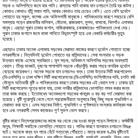
৯টা পর্যন্ত মাত্র ৩ ঘণ্টায় হয়েছে ৭১ মিলিমিটার বৃষ্টি। কয়েক ঘণ্টার বৃষ্টিতেই বিভিন্ন
সড়ক ও অলিগলিতে জমে যায় পানি। রাস্তায় পানি থাকায় যান চলাচলে তৈরি হয় জটলা।
কোথাও কোথাও হাঁটু সমান পানি, আবার কোথাও তার চেয়েও বেশি। এতে বেশি দুর্ভোগ
পোহাতে হয় স্কুল, কলেজ এবং অফিসগামী মানুষকে। পানিবদ্ধতার কারণে সবচেয়ে বেশি
সমস্যায় পড়েন রাজধানীর মালিবাগ, মৌচাক, রাজারবাগ, মুগদা, বাসাবো, খিলগাঁও এলাকার
মানুষ। এছাড়া পুরান ঢাকার বংশাল, নাজিরাবাজার, চকবাজারেও পানিবদ্ধতা দেখা দেয়।
পুরান ঢাকার বংশালে জমে থাকা পানিতে বিদ্যুৎস্পৃষ্ট হয়ে এক বেকারি কর্মচারীর মৃত্যু
হয়েছে।
এছাড়াও ঢাকার অনেক এলাকায় সড়কের মেরামত কাজের কারণে দুর্ভোগ পোহাতে হচ্ছে
নগরবাসীকে। নিত্যদিনই দুর্ভোগ পোহাতে হয় বাসিন্দাদের। সেবা সংস্থার ও সড়ক
উন্নয়ন কাজে এসেছে স্থবিরতা। মূল সড়ক, অধিকাংশ অলিগলির সড়কের অবস্থাই
বেহাল। তীব্র যানজট, দূষণের পাশাপাশি সড়কে খোঁড়াখুঁড়ি করায় শহরে নাগরিক দুর্ভোগ
বেড়েছে কয়েকগুণ। অনেক সড়কে যান চলাচলও বন্ধ। ঢাকা উত্তর সিটি করপোরেশন
(ডিএনসিসি) ও ঢাকা দক্ষিণ সিটি করপোরেশনের (ডিএসসিসি) সংশ্লিষ্টদের দাবি, চলতি বর্ষা
মৌসুমে অতিভারী বৃষ্টি ও পানিবদ্ধতার কারণে ঢাকার সড়কের এই বেহাল দশা। ঢাকার দুই
সিটি করপোরেশন সূত্রে জানা যায়, ঢাকা নগরীর বাসিন্দাদের ভোগান্তি লাঘব করার জন্য
তারা কাজ করছে। ইতোমধ্যে অনেকগুলো সড়কের খানাখন্দ ও বড় বড় গর্ত মেরামত করা
হয়েছে। বৃষ্টি পুরোপুরি থেমে গেলে প্রয়োজনীয়তা অনুসারে কিছু কিছু সড়ক পুনঃনির্মাণ ও
মেরামত করা হবে। এসব সড়কের নির্মাণ, পুনঃনির্মাণ ও পূর্ণাঙ্গভাবে সংস্কার কার্যক্রম শুরু
হবে এবং নগরবাসী সেসব কাজেরও পূর্ণ সুফল ভোগ করবে।
বৃষ্টির কারণে নিত্যপ্রয়োজনের কাজে ঘর থেকে বের হওয়া মানুষ পড়েন বিপাকে। কর্মজীবী
মানুষ, শিক্ষার্থী সবাইকে ভোগান্তি পোহাতে হয়। পানির কারণে যানবাহন চলাচলে বিঘœ
ঘটে। অনেকে বাধ্য হন পায়ে হেঁটে গন্তব্যে পৌঁছাতে। মাত্র কয়েক ঘণ্টার বৃষ্টিতেই
অচল হয়ে পড়ে নগর জীবন। ঝুম বৃষ্টিতে মিরপুর, বনানী, ফার্মগেট, ধানমন্ডি, গ্রিন রোড,