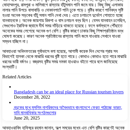
মোহাম্মদপুর, রামপুরা ও মালিবাগে রাস্তায় হাঁটুসমান পানি জমে যায়। কিছু কিছু এলাকায়
নালার পানি উপচে বাসাবাড়ি ও দোকানপাটে পানি ঢুকে পড়ে। বৃষ্টির কারণে পানিবদ্ধ সৃষ্টি
হওয়া অনেক সড়কের হাঁটু সমান পানি দেখা দেয়। এতে চলাচলে দুর্ভোগ পোহাতে হচ্ছে
যানবাহনকে। অনেক জায়গায় রিকশা ও বাস চলাচল বন্ধ ছিল। যেসব যানবাহন চলেছিল,
সেগুলোও ট্রাফিক জ্যামে দীর্ঘ সময় দাঁড়িয়ে থাকতে হয়েছে। ফলে কর্মস্থলে পৌঁছাতে
অনেকের সময় লেগেছে অনেক গুণ বেশি। বৃষ্টির কারণে ঢাকার কিছু শিক্ষাপ্রতিষ্ঠান বন্ধ
ঘোষণা করেছে। কারণ অনেক প্রতিষ্ঠানের রাস্তায় পানি জমে যাওয়ায় সেখানে যাওয়া
সম্ভব হচ্ছিল না।
আবহাওয়া অধিদফতরের পূর্বাভাসে বলা হয়েছে, আগামী কয়েক দিন দেশের প্রায় সব
বিভাগেই হালকা থেকে মাঝারি ধরনের বৃষ্টি হতে পারে। কোথাও কোথাও হতে পারে মাঝারি
ধরনের ভারী বর্ষণও। বজ্রসহ বৃষ্টির সময় দমকা হাওয়াও বইতে পারে বলে জানিয়েছে
সংস্থাটি।
Related Articles
Bangladesh can be an ideal place for Russian tourism lovers
December 28, 2022
বন্দুকের মুখে মুসলিম নাগরিকদের অবৈধভাবে বাংলাদেশে ফেরত পাঠাচ্ছে ভারত,
দাবি মানবাধিকার সংগঠনগুলোর
June 20, 2025
আবহাওয়াবিদ হাফিজুর রহমান জানান, অল্প সময়ের মধ্যে এত বেশি বৃষ্টির কারণেই অনেক