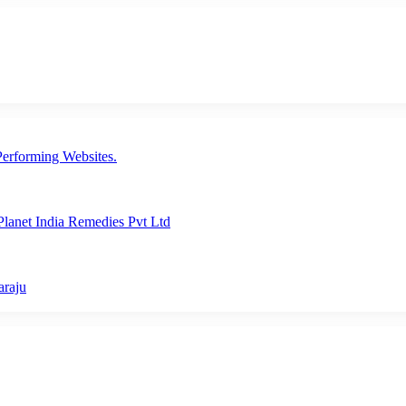
erforming Websites.
lanet India Remedies Pvt Ltd
araju