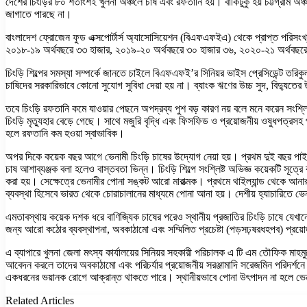
দেশের চিংড়ির ৮০ শতাংশই খুলনা অঞ্চলে চাষ এবং রফতানি হয়। বাকিটুকু হয় চট্টগ্রাম অ
জাগাতে পারছে না।
বাংলাদেশ ফ্রোজেন ফুড এক্সপোর্টার্স অ্যাসোসিয়েশন (বিএফএফইএ) থেকে প্রাপ্ত পরি
২০১৮-১৯ অর্থবছরে ৩৩ হাজার, ২০১৯-২০ অর্থবছরে ৩০ হাজার ৩৬, ২০২০-২১ অর্থবছরে
চিংড়ি শিল্পের সমস্যা সম্পর্কে জানতে চাইলে বিএফএফই’র সিনিয়র ভাইস প্রেসিডেন্ট তরিক
চাষিদের সরকারিভাবে কোনো সুযোগ সুবিধা দেয়া হয় না। ব্যাংক ঋণের উচ্চ সুদ, বিদ্যুতের
তবে চিংড়ি রফতানি কমে যাওয়ার পেছনে অপদ্রব্য পুশ বড় কারণ নয় বলে মনে করেন সংশ্লিষ
চিংড়ি মৃত্যুহার বেড়ে গেছে। সাথে মজুরি বৃদ্ধি এবং ফিসফিড ও প্রয়োজনীয় ওষুধপত্রসহ 
হলে রফতানি কম হওয়া স্বাভাবিক।
অপর দিকে কয়েক বছর আগে ভেনামী চিংড়ি চাষের উদ্যোগ নেয়া হয়। প্রথম দুই বছর পাইকগাছ
চাষ আশাব্যঞ্জক বলা হলেও বাস্তবতা ভিন্ন। চিংড়ি শিল্পে সংশ্লিষ্ট অভিজ্ঞ কয়েকটি সূত
করা হয়। সেক্ষেত্রে ভেনামীর পোনা সঙ্কট আরো মারাত্মক। প্রথমে থাইল্যান্ড থেকে আনার
ব্যবস্থা হিসেবে ভারত থেকে চোরাচালানের মাধ্যমে পোনা আনা হয়। দেশীয় হ্যাচারিতে 
এমতাবস্থায় কয়েক দশক ধরে বাণিজ্যিক চাষের পরেও স্থানীয় প্রজাতির চিংড়ি চাষে য
জন্য আরো কঠোর ব্যবস্থাপনা, অবকাঠামো এবং সম্মিলিত প্রচেষ্টা (পড়সঢ়ষরধহপব) প্রয
এ ব্যাপারে খুলনা জেলা মৎস্য কার্যালয়ের সিনিয়র সহকারী পরিচালক এ টি এম তৌফিক মা
আবেদন করলে তাদের অবকাঠামো এবং পরিচর্যার প্রয়োজনীয় সরঞ্জামাদি সরেজমিন পরিদর্
একধরনের ভয়ানক রোগে আক্রান্ত থাকতে পারে। স্থানীয়ভাবে পোনা উৎপাদন না হলে ভে
Related Articles