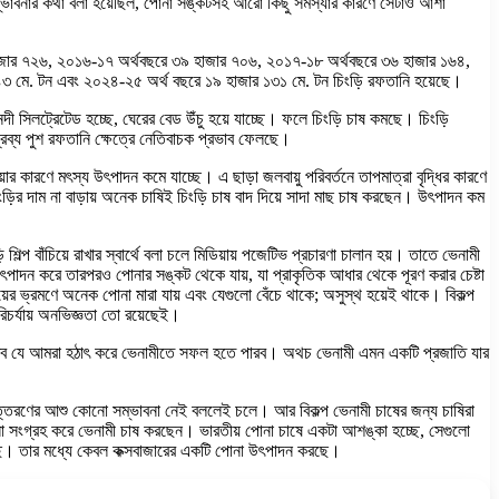
যে সম্ভাবনার কথা বলা হয়েছিল, পোনা সঙ্কটসহ আরো কিছু সমস্যার কারণে সেটাও আশা
০ হাজার ৭২৬, ২০১৬-১৭ অর্থবছরে ৩৯ হাজার ৭০৬, ২০১৭-১৮ অর্থবছরে ৩৬ হাজার ১৬৪,
মে. টন এবং ২০২৪-২৫ অর্থ বছরে ১৯ হাজার ১৩১ মে. টন চিংড়ি রফতানি হয়েছে।
দী সিলট্রেটেড হচ্ছে, ঘেরের বেড উঁচু হয়ে যাচ্ছে। ফলে চিংড়ি চাষ কমছে। চিংড়ি
দ্রব্য পুশ রফতানি ক্ষেত্রে নেতিবাচক প্রভাব ফেলছে।
র কারণে মৎস্য উৎপাদন কমে যাচ্ছে। এ ছাড়া জলবায়ু পরিবর্তনে তাপমাত্রা বৃদ্ধির কারণে
িংড়ির দাম না বাড়ায় অনেক চাষিই চিংড়ি চাষ বাদ দিয়ে সাদা মাছ চাষ করছেন। উৎপাদন কম
প বাঁচিয়ে রাখার স্বার্থে বলা চলে মিডিয়ায় পজেটিভ প্রচারণা চালান হয়। তাতে ভেনামী
া উৎপাদন করে তারপরও পোনার সঙ্কট থেকে যায়, যা প্রাকৃতিক আধার থেকে পূরণ করার চেষ্টা
ের ভ্রমণে অনেক পোনা মারা যায় এবং যেগুলো বেঁচে থাকে; অসুস্থ হয়েই থাকে। বিকল্প
িচর্যায় অনভিজ্ঞতা তো রয়েছেই।
অবাস্তব যে আমরা হঠাৎ করে ভেনামীতে সফল হতে পারব। অথচ ভেনামী এমন একটি প্রজাতি যার
 উত্তরণের আশু কোনো সম্ভাবনা নেই বললেই চলে। আর বিকল্প ভেনামী চাষের জন্য চাষিরা
না সংগ্রহ করে ভেনামী চাষ করছেন। ভারতীয় পোনা চাষে একটা আশঙ্কা হচ্ছে, সেগুলো
ছে। তার মধ্যে কেবল কক্সবাজারের একটি পোনা উৎপাদন করছে।