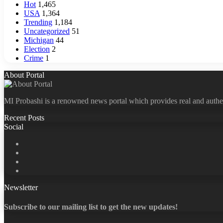
Hot
1,465
USA
1,364
Trending
1,184
Uncategorized
51
Michigan
44
Election
2
Crime
1
About Portal
MI Probashi is a renowned news portal which provides real and authe
Recent Posts
Social
Facebook
X
LinkedIn
YouTube
Newsletter
Subscribe to our mailing list to get the new updates!