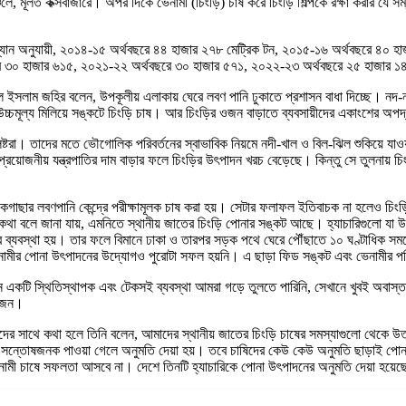
ঞ্চলে, মূলত কক্সবাজারে। অপর দিকে ভেনামী (চিংড়ি) চাষ করে চিংড়ি শিল্পকে রক্ষা করার 
সংখ্যান অনুযায়ী, ২০১৪-১৫ অর্থবছরে ৪৪ হাজার ২৭৮ মেট্রিক টন, ২০১৫-১৬ অর্থবছরে ৪
 ৩০ হাজার ৬১৫, ২০২১-২২ অর্থবছরে ৩০ হাজার ৫৭১, ২০২২-২৩ অর্থবছরে ২৫ হাজার ১৪৩ 
ুল ইসলাম জহির বলেন, উপকূলীয় এলাকায় ঘেরে লবণ পানি ঢুকাতে প্রশাসন বাধা দিচ্ছে। নদ-ন
 উচ্চমূল্য মিলিয়ে সঙ্কটে চিংড়ি চাষ। আর চিংড়ির ওজন বাড়াতে ব্যবসায়ীদের একাংশের অপ
্টরা। তাদের মতে ভৌগোলিক পরিবর্তনের স্বাভাবিক নিয়মে নদী-খাল ও বিল-ঝিল শুকিয়ে যাওয়া
প্রয়োজনীয় যন্ত্রপাতির দাম বাড়ার ফলে চিংড়ির উৎপাদন খরচ বেড়েছে। কিন্তু সে তুলনায় চ
ার লবণপানি কেন্দ্রে পরীক্ষামূলক চাষ করা হয়। সেটার ফলাফল ইতিবাচক না হলেও চিংড়ি শিল্
্রে কথা বলে জানা যায়, এমনিতে স্থানীয় জাতের চিংড়ি পোনার সঙ্কট আছে। হ্যাচারিগুলো য
 ব্যবস্থা হয়। তার ফলে বিমানে ঢাকা ও তারপর সড়ক পথে ঘেরে পৌঁছাতে ১০ ঘণ্টাধিক সময়
ভেনামীর পোনা উৎপাদনের উদ্যোগও পুরোটা সফল হয়নি। এ ছাড়া ফিড সঙ্কট এবং ভেনামীর পর
েখানে একটি স্থিতিস্থাপক এবং টেকসই ব্যবস্থা আমরা গড়ে তুলতে পারিনি, সেখানে খুবই 
়োজন।
হমুদের সাথে কথা হলে তিনি বলেন, আমাদের স্থানীয় জাতের চিংড়ি চাষের সমস্যাগুলো থেকে
শনে সন্তোষজনক পাওয়া গেলে অনুমতি দেয়া হয়। তবে চাষিদের কেউ কেউ অনুমতি ছাড়াই পো
নামী চাষে সফলতা আসবে না। দেশে তিনটি হ্যাচারিকে পোনা উৎপাদনের অনুমতি দেয়া হয়ে