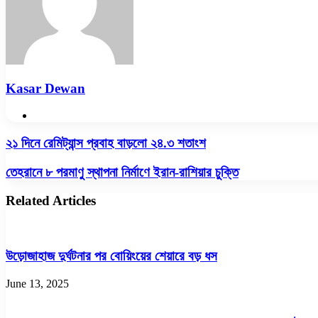
Kasar Dewan
Website
২১
২১ দিনে রেমিট্যান্স প্রবাহ বাড়লো ২৪.৩ শতাংশ
দিনে
রেমিট্যান্স
তেহরানে
তেহরানে ৮ পরমাণু স্থাপনা নির্মাণে ইরান-রাশিয়ার চুক্তি
প্রবাহ
৮
বাড়লো
পরমাণু
Related Articles
২৪.৩
স্থাপনা
শতাংশ
নির্মাণে
ইরান-
রাশিয়ার
উড়োজাহাজ দুর্ঘটনার পর বোয়িংয়ের শেয়ারে বড় ধস
চুক্তি
June 13, 2025