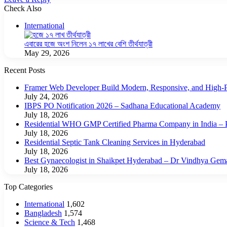
Check Also
Close
International
এবারের হজে অংশ নিলেন ১৭ লাখের বেশি তীর্থযাত্রী
May 29, 2026
Recent Posts
Framer Web Developer Build Modern, Responsive, and High-P
July 24, 2026
IBPS PO Notification 2026 – Sadhana Educational Academy
July 18, 2026
Residential WHO GMP Certified Pharma Company in India – P
July 18, 2026
Residential Septic Tank Cleaning Services in Hyderabad
July 18, 2026
Best Gynaecologist in Shaikpet Hyderabad – Dr Vindhya Gem
July 18, 2026
Top Categories
International
1,602
Bangladesh
1,574
Science & Tech
1,468