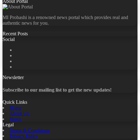
About Portal
MI Probashi is a renowned news portal which provides real and
authentic news for you.
Recent Posts
Social
Facebook
X
LinkedIn
YouTube
Newsletter
Subscribe to our mailing list to get the new updates!
Quick Links
Home
About Us
News
Legal
Terms & Conditions
Privacy Policy