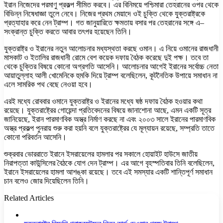
ইরান নিজেদের পরমাণু প্রকল্প সীমিত করবে। এর বিনিময়ে পশ্চিমারা তেহরানের ওপর থেকে
বিভিন্ন নিষেধাজ্ঞা তুলে নেবে। নিজের প্রথম মেয়াদে ওই চুক্তি থেকে যুক্তরাষ্ট্রকে
প্রত্যাহার করে নেন ট্রাম্প। গত জানুয়ারিতে ক্ষমতায় বসার পর তেহরানের সঙ্গে এ–
সংক্রান্ত চুক্তি করতে আবার তৎপর হয়েছেন তিনি।
যুক্তরাষ্ট্র ও ইরানের নতুন আলোচনার মধ্যস্থতা করছে ওমান। এ নিয়ে ওমানের রাজধানী
মাসকাট ও ইতালির রাজধানী রোমে বেশ কয়েক দফায় বৈঠক করেছে দুই পক্ষ। তবে তা
থেকে চুক্তির বিষয়ে কোনো অগ্রগতি আসেনি। আলোচনার আগেই ইরানের সর্বোচ্চ নেতা
আয়াতুল্লাহ আলী খোমেনিকে হুমকি দিয়ে ট্রাম্প বলেছিলেন, কূটনৈতিক উপায়ে সমাধান না
এলে সামরিক পথ বেছে নেওয়া হবে।
এরই মধ্যে রোববার ওমানে যুক্তরাষ্ট্র ও ইরানের মধ্যে ষষ্ঠ দফায় বৈঠক হওয়ার কথা
রয়েছে। যুক্তরাষ্ট্রের গোয়েন্দা প্রতিবেদনের বিষয়ে জানাশোনা আছে, এমন একটি সূত্র
জানিয়েছে, ইরান পারমাণবিক অস্ত্র নির্মাণ করছে না এবং ২০০৩ সালে ইরানের পারমাণবিক
অস্ত্র প্রকল্প পুনরায় শুরু করা হয়নি বলে যুক্তরাষ্ট্রের যে মূল্যায়ন রয়েছে, সম্প্রতি তাতে
কোনো পরিবর্তন আসেনি।
শুক্রবার ভোররাতে ইরানে ইসরায়েলের হামলার পর সকালে হোয়াইট হাউসে জাতীয়
নিরাপত্তা কাউন্সিলের বৈঠকে যোগ দেন ট্রাম্প। এর আগে বৃহস্পতিবার তিনি বলেছিলেন,
ইরানে ইসরায়েলের হামলা আশঙ্কা রয়েছে। তবে এই সমস্যার একটি শান্তিপূর্ণ সমাধান
চান বলেও জোর দিয়েছিলেন তিনি।
Related Articles