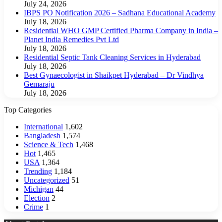
July 24, 2026
IBPS PO Notification 2026 – Sadhana Educational Academy
July 18, 2026
Residential WHO GMP Certified Pharma Company in India –
Planet India Remedies Pvt Ltd
July 18, 2026
Residential Septic Tank Cleaning Services in Hyderabad
July 18, 2026
Best Gynaecologist in Shaikpet Hyderabad – Dr Vindhya
Gemaraju
July 18, 2026
Top Categories
International
1,602
Bangladesh
1,574
Science & Tech
1,468
Hot
1,465
USA
1,364
Trending
1,184
Uncategorized
51
Michigan
44
Election
2
Crime
1