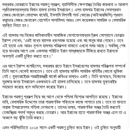
শুক্রবার ভোররাতে ইরানের পরমাণু প্রকল্প, ব্যালিস্টিক ক্ষেপণাস্ত্র তৈরির কারখানা ও আকাশ
প্রতিরক্ষাব্যবস্থায় বিমান হামলা চালায় ইসরায়েল। এসব হামলায় ইরানের সেনাপ্রধান
মেজর জেনারেল মোহাম্মদ বাঘেরি, ইসলামি বিপ্লবী গার্ড কোরের (আইআরজিসি) প্রধান
কমান্ডার মেজর জেনারেল হোসেইন সালামিসহ আরও বেশ কয়েকজন সামরিক ও বেসামরিক
ব্যক্তি নিহত হন।
এই হামলার পর নিজের মালিকানাধীন সামাজিক যোগাযোগমাধ্যম ট্রুথ সোশ্যালে ডোনাল্ড
ট্রাম্প লেখেন, ‘এরই মধ্যে ব্যাপক ধ্বংসযজ্ঞ হয়েছে এবং বহু মানুষ মারা গেছেন। তবে
এই হত্যা এবং আরও নৃশংস হামলার পরিকল্পনা থামাতে এখনো সময় আছে। সবকিছু শেষ
হয়ে যাওয়ার আগে এবং একসময় পরিচিত ইরান সাম্রাজ্যকে টিকিয়ে রাখতে ইরানকে
অবশ্যই একটি চুক্তি করতে হবে।’
এর আগে ট্রাম্প বলেছিলেন, শুক্রবার রাতে ইরানে ইসরায়েলের হামলার পরিকল্পনা সম্পর্কে
তিনি আগে থেকেই জানতেন। তবে এই হামলায় মার্কিন সামরিক বাহিনীর কোনো ভূমিকা
নেই। যুক্তরাষ্ট্রের পররাষ্ট্রমন্ত্রী মার্কো রুবিওর ভাষ্যও একই। তিনি বলেছেন, নিজেদের
সুরক্ষার জন্য ইসরায়েল এককভাবে এই হামলা চালিয়েছে। তবে হামলায় যুক্তরাষ্ট্র
সহায়তা করেছে বলে অভিযোগ করেছে ইরান।
ইরানের পরমাণু প্রকল্প নিয়ে বহু আগে থেকে পশ্চিমা বিশ্বের আপত্তি রয়েছে। ইরানের
দাবি, বেসামরিক উদ্দেশ্যে তারা পারমাণবিক শক্তিকে কাজে লাগাতে চায়। তবে তা মানতে
নারাজ ইসরায়েলসহ পশ্চিমা দেশগুলো। তাদের ভাষ্য, পারমাণবিক অস্ত্র তৈরি করতেই
তেজস্ক্রিয় পদার্থ সমৃদ্ধ করছে তেহরান। আর ইরানের হাতে পারমাণবিক অস্ত্র এলে তা এ
অঞ্চলে বড় ঝুঁকি তৈরি করবে।
এমন পরিস্থিতিতে ২০১৫ সালে একটি পরমাণু চুক্তি করে ইরান। ওই চুক্তি অনুযায়ী