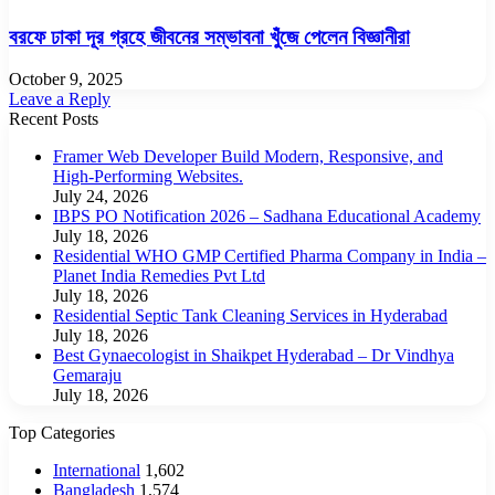
বরফে ঢাকা দূর গ্রহে জীবনের সম্ভাবনা খুঁজে পেলেন বিজ্ঞানীরা
October 9, 2025
Leave a Reply
Recent Posts
Framer Web Developer Build Modern, Responsive, and
High-Performing Websites.
July 24, 2026
IBPS PO Notification 2026 – Sadhana Educational Academy
July 18, 2026
Residential WHO GMP Certified Pharma Company in India –
Planet India Remedies Pvt Ltd
July 18, 2026
Residential Septic Tank Cleaning Services in Hyderabad
July 18, 2026
Best Gynaecologist in Shaikpet Hyderabad – Dr Vindhya
Gemaraju
July 18, 2026
Top Categories
International
1,602
Bangladesh
1,574