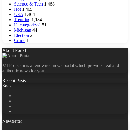
Science & Tech
1,468
Hot
1,465
USA
1,364
Trending
1,184
Uncategorized
51
Michigan
44
Election
2
Crime
1
About Portal
MI Probashi is a renowned news portal which provides real and
authentic news for you.
Recent Posts
Social
Facebook
X
LinkedIn
YouTube
Newsletter