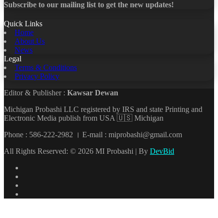
Subscribe to our mailing list to get the new updates!
Quick Links
Home
About Us
News
Legal
Terms & Conditions
Privacy Policy
Editor & Publisher :
Kawsar Dewan
Michigan Probashi LLC registered by IRS and state Printing and
Electronic Media publish from USA 🇺🇸 Michigan
Phone : 586-222-2982 । E-mail : miprobashi@gmail.com
All Rights Reserved: © 2026 MI Probashi | By
DevBid
Facebook
X
LinkedIn
YouTube
Back