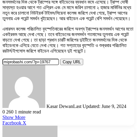
জনসমর্থনের দিক থেকে ট্রাম্পের সঙ্গে বাইডেনের ব্যবধান কমে এসেছে। ট্রাম্প দোষী
সাব্যস্ত হওয়ার আগে গত এপ্রিল এবং মে মাসে জরিপ চালানো ২ হাজার মার্কিনির মধ্যে
নতুন করে চালানো নিউইয়র্ক টাইমস/সিয়েনা কলেজ জরিপে দেখা গেছে, ট্রাম্প আগের
তুলনায় এক পয়েন্ট সমর্থন খুইয়েছেন। আর বাইডেন এক পয়েন্ট বেশি সমর্থন পেয়েছেন।
এমারসন কলেজ পরিচালিত বৃহস্পতিবারের জরিপে অবশ্য ট্রাম্পের জনসমর্থন আগের মতো
একইরকম আছে দেখা গেছে। তবে বাইডেনের জনসমর্থন গতমাসের তুলনায় এক পয়েন্ট
বাড়তে দেখা গেছে। তা ছাড়া প্রধান চারটি জরিপের দুইটিতে জনসমর্থনের দিক থেকে
বাইডেনকে এগিয়ে যেতে দেখা গেছে। গত সপ্তাহের বৃহস্পতি ও শুক্রবার পরিচালিত
রয়টার্স/ইপসোস জরিপে বাইডেন এগিয়েছেন দুই পয়েন্টে।
Copy URL
Kasar Dewan
Last Updated: June 9, 2024
0
260
1 minute read
Show More
LinkedIn
Pinterest
Reddit
WhatsApp
Telegram
Viber
Share
Facebook
X
via
Email