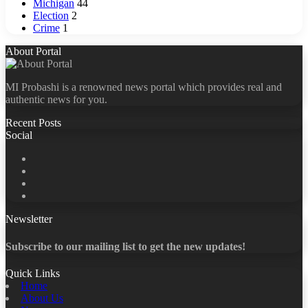
Michigan
44
Election
2
Crime
1
About Portal
MI Probashi is a renowned news portal which provides real and
authentic news for you.
Recent Posts
Social
Facebook
X
LinkedIn
YouTube
Newsletter
Subscribe to our mailing list to get the new updates!
Quick Links
Home
About Us