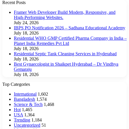
Recent Posts
Framer Web Developer Build Modern, Responsive, and
High-Performing Websites.
July 24, 2026
IBPS PO Notification 2026 – Sadhana Educational Academy
July 18, 2026
Residential WHO GMP Certified Pharma Company in India –
Planet India Remedies Pvt Ltd
July 18, 2026
Residential Septic Tank Cleaning Services in Hyderabad
July 18, 2026
Best Gynaecologist in Shaikpet Hyderabad – Dr Vindhya
Gemaraju
July 18, 2026
Top Categories
International
1,602
Bangladesh
1,574
Science & Tech
1,468
Hot
1,465
USA
1,364
Trending
1,184
Uncategorized
51