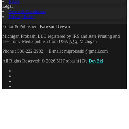
News
Legal
Terms & Conditions
Privacy Policy
Editor & Publisher :
Kawsar Dewan
Michigan Probashi LLC registered by IRS and state Printing and
Electronic Media publish from USA 🇺🇸 Michigan
Phone : 586-222-2982 । E-mail : miprobashi@gmail.com
All Rights Reserved: © 2026 MI Probashi | By
DevBid
Facebook
X
LinkedIn
YouTube
Back
to
top
button