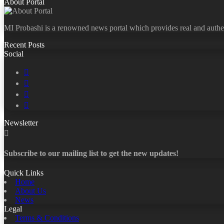
About Portal
MI Probashi is a renowned news portal which provides real and authe
Recent Posts
Social
Facebook
X
LinkedIn
YouTube
Newsletter
Subscribe to our mailing list to get the new updates!
Quick Links
Home
About Us
News
Legal
Terms & Conditions