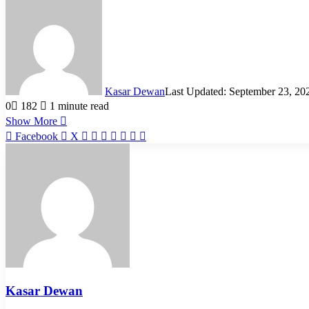
Kasar Dewan
Last Updated: September 23, 20
0
182
1 minute read
Show More
LinkedIn
Pinterest
Reddit
WhatsApp
Telegram
Viber
Share
Facebook
X
via
Email
Kasar Dewan