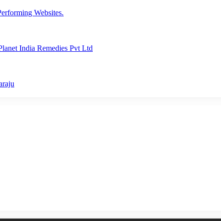
erforming Websites.
lanet India Remedies Pvt Ltd
araju