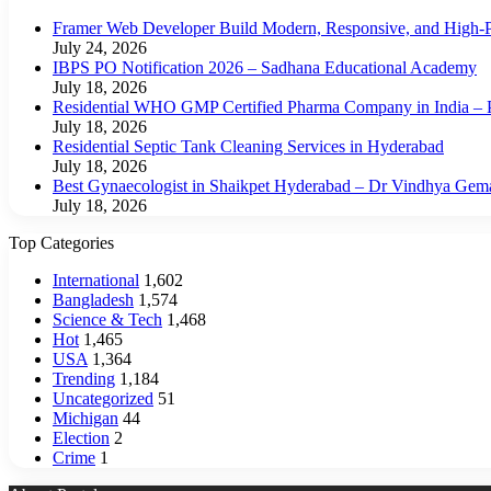
Framer Web Developer Build Modern, Responsive, and High-P
July 24, 2026
IBPS PO Notification 2026 – Sadhana Educational Academy
July 18, 2026
Residential WHO GMP Certified Pharma Company in India – P
July 18, 2026
Residential Septic Tank Cleaning Services in Hyderabad
July 18, 2026
Best Gynaecologist in Shaikpet Hyderabad – Dr Vindhya Gem
July 18, 2026
Top Categories
International
1,602
Bangladesh
1,574
Science & Tech
1,468
Hot
1,465
USA
1,364
Trending
1,184
Uncategorized
51
Michigan
44
Election
2
Crime
1