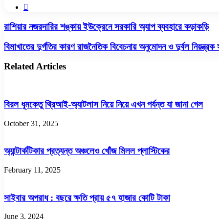
Website
রাশিয়ার
রাশিয়ার নজরদারির শঙ্কায় ইউক্রেনে সরকারি অ্যাপ ব্যবহারে কড়াকড়ি
নজরদারির
শঙ্কায়
বিমাখাতের
বিমাখাতের দুর্গতির কারণ রাজনৈতিক বিবেচনায় অনুমোদন ও দুর্বল নিয়ন্ত্রক 
ইউক্রেনে
দুর্গতির
সরকারি
কারণ
Related Articles
অ্যাপ
রাজনৈতিক
ব্যবহারে
বিবেচনায়
কড়াকড়ি
অনুমোদন
ও
বিরল ধূমকেতু থ্রিআই-অ্যাটলাস নিয়ে নিয়ে এখন পর্যন্ত যা জানা গেল
দুর্বল
নিয়ন্ত্রক
October 31, 2025
সংস্থা
অ্যান্টার্কটিকার প্রত্যন্ত অঞ্চলেও খোঁজ মিলল প্লাস্টিকের
February 11, 2025
সাইবার অপরাধ : বছরে ক্ষতি প্রায় ৫৭ হাজার কোটি টাকা
June 3, 2024