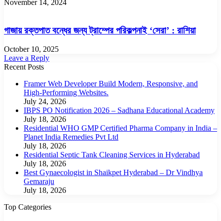
November 14, 2024
গাজায় রক্তপাত বন্ধের জন্য ট্রাম্পের পরিকল্পনাই ‘সেরা’ : রাশিয়া
October 10, 2025
Leave a Reply
Recent Posts
Framer Web Developer Build Modern, Responsive, and
High-Performing Websites.
July 24, 2026
IBPS PO Notification 2026 – Sadhana Educational Academy
July 18, 2026
Residential WHO GMP Certified Pharma Company in India –
Planet India Remedies Pvt Ltd
July 18, 2026
Residential Septic Tank Cleaning Services in Hyderabad
July 18, 2026
Best Gynaecologist in Shaikpet Hyderabad – Dr Vindhya
Gemaraju
July 18, 2026
Top Categories