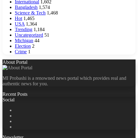
International
1,602
Bangladesh
1,574
Science & Tech
1,468
Hot
1,465
USA
1,364
Trending
1,184
Uncategorized
51
Michigan
44
Election
2
Crime
1
About Portal
MI Probashi is a renowned news portal which provides real and
authentic news for you.
Recent Posts
Social
Facebook
X
LinkedIn
YouTube
Newsletter