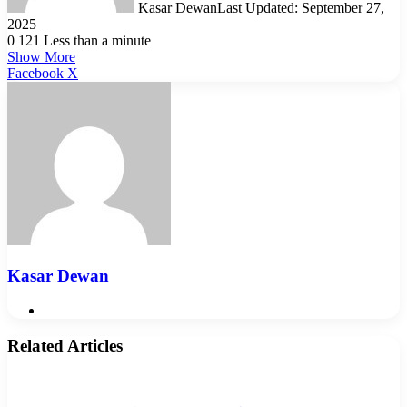
Kasar Dewan
Last Updated: September 27,
2025
0
121
Less than a minute
Show More
LinkedIn
Pinterest
Reddit
WhatsApp
Telegram
Viber
Share
Facebook
X
via
Email
Kasar Dewan
Website
Related Articles