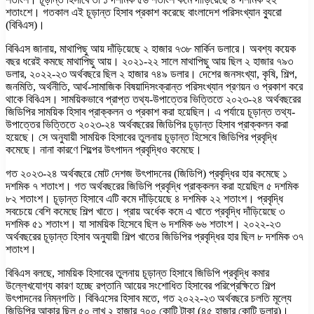
শতাংশে। গতকাল এই চূড়ান্ত হিসাব প্রকাশ করেছে বাংলাদেশ পরিসংখ্যান ব্যুরো
(বিবিএস)।
বিবিএস জানায়, মাথাপিছু আয় দাঁড়িয়েছে ২ হাজার ৭৩৮ মার্কিন ডলারে। অবশ্য কয়েক
বছর ধরেই কমছে মাথাপিছু আয়। ২০২১-২২ সালে মাথাপিছু আয় ছিল ২ হাজার ৭৯৩
ডলার, ২০২২-২৩ অর্থবছরে ছিল ২ হাজার ৭৪৯ ডলার। দেশের জনসংখ্যা, কৃষি, শিল্প,
জনমিতি, অর্থনীতি, আর্থ-সামাজিক বিষয়াদিসংক্রান্ত পরিসংখ্যান প্রণয়ন ও প্রকাশ করে
থাকে বিবিএস। সাময়িকভাবে প্রাপ্ত তথ্য-উপাত্তের ভিত্তিতে ২০২৩-২৪ অর্থবছরের
জিডিপির সাময়িক হিসাব প্রাক্কলন ও প্রকাশ করা হয়েছিল। এ পর্যায়ে চূড়ান্ত তথ্য-
উপাত্তের ভিত্তিতে ২০২৩-২৪ অর্থবছরের জিডিপির চূড়ান্ত হিসাব প্রাক্কলন করা
হয়েছে। সে অনুযায়ী সাময়িক হিসাবের তুলনায় চূড়ান্ত হিসেবে জিডিপির প্রবৃদ্ধি
কমেছে। নানা কারণে শিল্পের উৎপাদন প্রবৃদ্ধিও কমেছে।
গত ২০২৩-২৪ অর্থবছরে মোট দেশজ উৎপাদনের (জিডিপি) প্রবৃদ্ধির হার কমেছে ১
দশমিক ৭ শতাংশ। গত অর্থবছরের জিডিপি প্রবৃদ্ধি প্রাক্কলন করা হয়েছিল ৫ দশমিক
৮২ শতাংশ। চূড়ান্ত হিসাবে এটি কমে দাঁড়িয়েছে ৪ দশমিক ২২ শতাংশ। প্রবৃদ্ধি
সবচেয়ে বেশি কমেছে শিল্প খাতে। প্রায় অর্ধেক কমে এ খাতে প্রবৃদ্ধি দাঁড়িয়েছে ৩
দশমিক ৫১ শতাংশ। যা সাময়িক হিসেবে ছিল ৬ দশমিক ৬৬ শতাংশ। ২০২২-২৩
অর্থবছরের চূড়ান্ত হিসাব অনুযায়ী শিল্প খাতের জিডিপির প্রবৃদ্ধির হার ছিল ৮ দশমিক ৩৭
শতাংশ।
বিবিএস বলছে, সাময়িক হিসাবের তুলনায় চূড়ান্ত হিসাবে জিডিপি প্রবৃদ্ধি কমার
উল্লেখযোগ্য কারণ হচ্ছে রপ্তানি আয়ের সংশোধিত হিসাবের পরিপ্রেক্ষিতে শিল্প
উৎপাদনের নিম্নগতি। বিবিএসের হিসাব মতে, গত ২০২২-২৩ অর্থবছরে চলতি মূল্যে
জিডিপির আকার ছিল ৫০ লাখ ২ হাজার ৭০০ কোটি টাকা (৪৫ হাজার কোটি ডলার)।