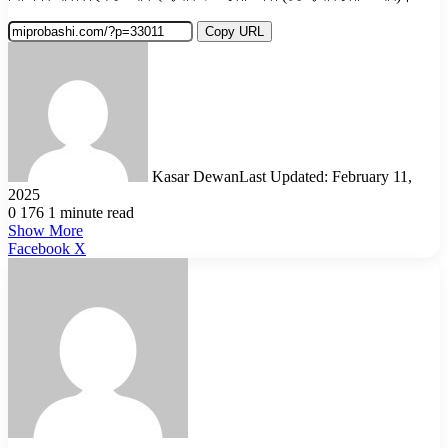
Copy URL
Kasar Dewan
Last Updated: February 11,
2025
0
176
1 minute read
Show More
LinkedIn
Pinterest
Reddit
WhatsApp
Telegram
Viber
Share
Facebook
X
via
Email