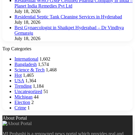
Residential WHO GMP Certified Pharma Company in India –
Planet India Remedies Pvt Ltd
July 18, 2026
Residential Septic Tank Cleaning Services in Hyderabad
July 18, 2026
Best Gynaecologist in Shaikpet Hyderabad – Dr Vindhya
Gemaraju
July 18, 2026
Top Categories
International
1,602
Bangladesh
1,574
Science & Tech
1,468
Hot
1,465
USA
1,364
Trending
1,184
Uncategorized
51
Michigan
44
Election
2
Crime
1
About Portal
MI Probashi is a renowned news portal which provides real and