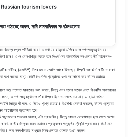
 Russian tourism lovers
েরত পাঠাচ্ছে ভারত, দাবি মানবাধিকার সংগঠনগুলোর
র বিরুদ্ধে প্রেক্ষাপট তৈরি করে। একপর্যায়ে ছাত্ররা এগিয়ে এলে গণ–অভ্যুত্থান হয়।
় ভূমিকা ছিল। এখন ঘোষণাপত্র করতে হলে বিএনপিসহ রাজনৈতিক দলগুলোর দীর্ঘ আন্দোলন–
টিক পার্টিসহ (এলডিপি) মিত্র দল ও জোটগুলোকে দিয়েছে। বিপ্লবী ওয়ার্কার্স পার্টির সাধারণ
রা অল্প সময়ের মধ্যে জোটে বিএনপির প্রস্তাবের ওপর আলোচনা করে তাঁদের মতামত
লোচনা করে মতামত জানানোর কথা বলছে, কিন্তু এসব দলের অনেক নেতা বিএনপির অবস্থানের
লেন, এ গণ–অভ্যুত্থানকে তাঁরা বিপ্লব হিসেবে দেখতে চান না। এ ছাড়া বর্তমান
আইনি ভিত্তি কী হবে, এ নিয়েও প্রশ্ন রয়েছে। বিএনপির নেতারা বলছেন, তাঁদের প্রস্তাবে
অনেক আলোচনার প্রয়োজন হবে।
 আন্দোলনের প্রধান্য থাকবে, এটা স্বাভাবিক। কিন্তু কোনো ঘোষণাপত্র হলে তাতে দেশের
ারণ, জাতীয় ঐক্যের জন্য সমাজের প্রত্যেকের অনুভূতির স্বীকৃতি প্রয়োজন। তিনি মনে
়া উচিত। আর সহনশীলতার মাধ্যমে বিষয়গুলোতে একমত হওয়া সম্ভব।