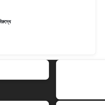
িরুদ্ধে
ent Posts
Social
Facebook
X
LinkedIn
YouTube