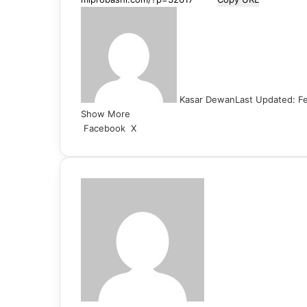
Kasar Dewan
Last Updated: Fe
Show More
LinkedIn
Pinterest
Reddit
WhatsApp
Telegram
Viber
Share
Facebook
X
via
Email