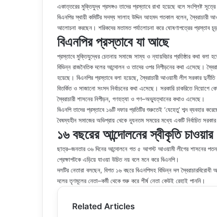
একাত্তরের মুক্তিযুদ্ধ প্রসঙ্গও তাদের প্রস্তাবে রাখা হয়েছে বলে সংশ্লিষ্ট সূত্
বিএনপির স্থায়ী কমিটির সদস্য সালাহ উদ্দিন আহমদ গতকাল বলেন, স্বৈরাচারী আওয়
আলোচনা করছেন। শরিকদের মতামত পর্যালোচনা করে ঘোষণাপত্রের প্রস্তাব চূড
বিএনপির প্রস্তাবে যা আছে
প্রস্তাবে মুক্তিযুদ্ধের চেতনায় সমাজে সাম্য ও ন্যায়বিচার প্রতিষ্ঠার কথা 
বিভিন্ন রাজনৈতিক দলের আন্দোলন ও তাদের ওপর নিপীড়নের কথা এসেছে। স্বৈরা
হয়েছে। বিএনপির প্রস্তাবে বলা হয়েছে, স্বৈরাচারী আওয়ামী লীগ সরকার দুর্নীতি 
বিতর্কিত ও সাজানো সংসদ নির্বাচনের কথা এসেছে। সরকারি চাকরিতে নিয়োগে কোটা
স্বৈরাচারী শাসনের নিপীড়ন, গণহত্যা ও গণ–অভ্যুত্থানের কথাও এসেছে।
বিএনপি তাদের প্রস্তাবে ১৬টি দফার প্রতিটির শুরুতেই ‘যেহেতু’ শব্দ ব্যবহার ক
বৈষম্যহীন সমাজের অভিপ্রায় থেকে ন্যূনতম সময়ের মধ্যে একটি নির্বাচিত সরকার 
১৬ বছরের আন্দোলনের স্বীকৃতি চাওয়ার 
ছাত্র–জনতার ৩৬ দিনের আন্দোলনে গত ৫ আগস্ট আওয়ামী লীগের শাসনের পতন হয
প্রেক্ষাপটকে এড়িয়ে যাওয়া উচিত নয় বলে মনে করে বিএনপি।
দলটির নেতারা বলছেন, বিগত ১৬ বছরে বিএনপিসহ বিভিন্ন দল স্বৈরাচারবিরোধী আ
দলের তৃণমূলের নেতা–কর্মী থেকে শুরু করে শীর্ষ নেতা কেউই রেহাই পাননি।
Related Articles