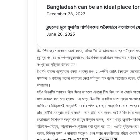
Bangladesh can be an ideal place for
December 28, 2022
বন্দুকের মুখে মুসলিম নাগরিকদের অবৈধভাবে বাংলাদেশে ফ
June 20, 2025
বিএনপির জ্যেষ্ঠ একজন নেতা বলেন, তাঁদের দীর্ঘ এ আন্দোলন ও ত্যাগ স্বৈরশাসনে
চূড়ান্ত পর্যায়ের এ গণ–অভ্যুত্থানেও বিএনপিসহ রাজনৈতিক দলগুলোর সক্রিয
সংগ্রামের স্বীকৃতি থাকতে হবে।
বিএনপি তাদের প্রস্তাবের খসড়া গণতন্ত্র মঞ্চ, ১২–দলীয় জোট, লিবারেল ডেমোক্রে
সম্পাদক ও গণতন্ত্র মঞ্চের অন্যতম নেতা সাইফুল হক প্রথম আলোকে বলেন, তাঁ
জানাবেন।
যদিও বিএনপির প্রস্তাব নিয়ে মিত্র দলগুলো এখনো নিজ নিজ দল বা জোটে আ
সঙ্গে একমত বলে মনে হয়েছে। এ ছাড়া বিএনপির একাধিক নেতা প্রথম আলোকে ব
সংবিধানের ভিত্তিতেই অন্তর্বর্তী সরকার গঠিত হয়েছে। অন্যদিকে ঘোষণাপত্রের 
তাঁরা আইনি সমস্যার কথা বলেননি। তবে তাঁরা মনে করেন, আইনি দিক নিয়ে 
রাজনৈতিক বিশ্লেষক অধ্যাপক মাহবুব উল্লাহ বলেন, ঘোষণাপত্রে জুলাই–আগস্ট
ইতিহাস–ঐতিহ্য, আন্দোলন–সংগ্রামের কথা তুলে ধরা হয়। এটাই যুক্তিসংগত। ক
করেন, বিভিন্ন ঘটনা ও নানামত সত্ত্বেও এখন সবার সহনশীলতার পরিচয় দেওয
Copy URL