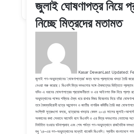
জুলাই ঘোষণাপত্র নিয়ে প
নিচ্ছে মিত্রদের মতামত
Kasar Dewan
Last Updated: Fe
জুলাই গণ–অভ্যুত্থানের ‘ঘোষণাপত্রের’ জন্য দলের প্রস্তাবের খসড়া তৈরি ক
নেওয়া শুরু করেছে। বিএনপি মিত্র দলগুলোর সঙ্গে ঐকমত্যের ভিত্তিতে প্রস্তা
যদিও এ ধরনের ঘোষণাপত্রের প্রয়োজনীয়তা ও এর আইনগত দিক নিয়ে প্রশ্ন র
অভ্যুত্থানের পক্ষের শক্তির ঐক্য ধরে রাখার বিষয় বিবেচনায় নিয়ে তাঁরা ঘোষণ
তবে বৈষম্যবিরোধী ছাত্র আন্দোলন ও জাতীয় নাগরিক কমিটির তৈরি করা ঘোষণাপত্রে
সংশ্লিষ্ট সূত্রগুলো বলছে, ছাত্রদের খসড়ায় কেবল ২০২৪ সালের জুলাই–আগস্
অবদানের কথা সেভাবে আসেনি বলে বিএনপি ও এর মিত্র দলগুলোর নেতাদের অনেক
নির্যাতিত হওয়ার ঘটনাপ্রবাহ এবং শেষ পর্যন্ত গণ–অভ্যুত্থানে রাজনৈতিক দলগু
শুধু ’২৪–এর গণ–অভ্যুত্থানের মধ্যেই থাকেনি বিএনপি। স্বাধীন বাংলাদেশে গণতা