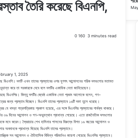
পারে
্রস্তাব তৈরি করেছে বিএনপি,
May
0
160
3 minutes read
bruary 1, 2025
রেছে বিএনপি। দলটি এখন তাদের প্রস্তাবের ওপর যুগপৎ আন্দোলনের শরিক দলগুলোর মতামত
ব চূড়ান্ত করে তা সরকারকে দেবে বলে দলটির একাধিক নেতা জানিয়েছেন।
য়েছে বিএনপির। কিন্তু দলটির জ্যেষ্ঠ একাধিক নেতা প্রথম আলোকে বলেন, গণ–
াপত্রের জন্য প্রস্তাব দিচ্ছেন। বিএনপি তাদের প্রস্তাবে ১৬টি দফা তুলে ধরেছে।
র যে খসড়া পত্রপত্রিকায় প্রকাশ হয়েছে, এর সঙ্গে বিএনপির প্রস্তাবের পার্থক্য থাকছে।
টের ৩৬ দিনের আন্দোলন ও গণ–অভ্যুত্থান প্রাধান্য পেয়েছে। এতে রাজনৈতিক দলগুলোর
ে মনে করেন। স্বৈরাচার শেখ হাসিনার শাসনের বিরুদ্ধে বিগত ১৬ বছরের আন্দোলন ও
লোর অবদানকে প্রাধান্য দিয়েছে বিএনপি তাদের প্রস্তাবে।
ন্ত্রিক সব আন্দোলন ও ঐতিহাসিক বিভিন্ন পরিবর্তনও জায়গা পেয়েছে বিএনপির প্রস্তাবে।