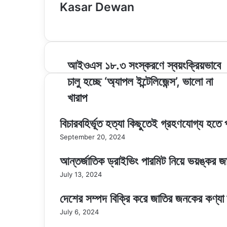
Kasar Dewan
Website
আইওএস
আইওএস ১৮.৩ সংস্করণে স্বয়ংক্রিয়ভাবে
১৮.৩
চালু হচ্ছে ‘অ্যাপল ইন্টেলিজেন্স’, ভালো না
সংস্করণে
স্বয়ংক্রিয়ভাবে
খারাপ
চালু
হচ্ছে
বিচারবহির্ভূত হত্যা কিছুতেই গ্রহণযোগ্য হতে 
‘অ্যাপল
ইন্টেলিজেন্স’,
September 20, 2024
ভালো
না
আন্তর্জাতিক ড্রাইভিং পারমিট নিয়ে ভয়ঙ্কর জা
খারাপ
July 13, 2024
দেশের সম্পদ বিক্রি করে জাতির জনকের কণ্যা ক্ষম
July 6, 2024