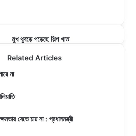
মুখ
মুখ থুবড়ে পড়েছে শিল্প খাত
থুবড়ে
পড়েছে
Related Articles
শিল্প
খাত
পারে না
লিয়াতি
তায় যেতে চায় না : প্রধানমন্ত্রী